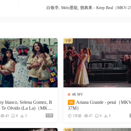
白敬亭, Melo墨龍, 鄧典果 - Keep Real（MKV-
VIP
4K MV
ny blanco, Selena Gomez, B
Ariana Grande - petal（MK
4K
- Te Olvido (La La)（MKV-
37M）
VIP
43
0
5
5天前
47
0
3
VIP