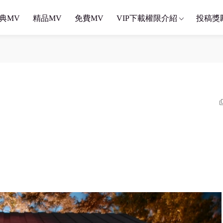
典MV
精品MV
免費MV
VIP下載權限介紹
投稿獎
）