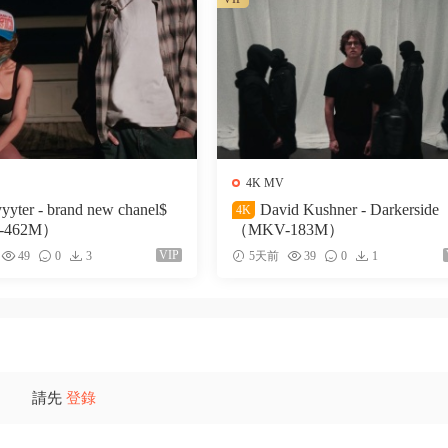
4K MV
yyyter - brand new chanel$
David Kushner - Darkerside
4K
-462M）
（MKV-183M）
VIP
49
0
3
5天前
39
0
1
請先
登錄