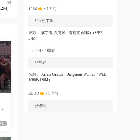
下一篇
212M）
1080
• 5天前
好久沒下啦
來源：
李宇春, 吳青峰 - 春雨裏 (豎版)（WEB-
37M）
neo444 • 1周前
非常好
來源：
Ariana Grande - Dangerous Woman（WEB-
1080P-120M）
ZERO
• 1周前
已修複。
V-4
來源：
留言闆
VIP
liyunwen • 1周前