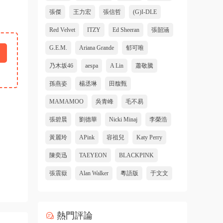
張傑
王力宏
張信哲
(G)I-DLE
Red Velvet
ITZY
Ed Sheeran
張韶涵
G.E.M.
Ariana Grande
郁可唯
乃木坂46
aespa
A Lin
蕭敬騰
孫燕姿
楊丞琳
田馥甄
MAMAMOO
吳青峰
毛不易
張碧晨
劉德華
Nicki Minaj
李榮浩
黃麗玲
APink
容祖兒
Katy Perry
陳奕迅
TAEYEON
BLACKPINK
張震嶽
Alan Walker
粵語版
于文文
熱門評論