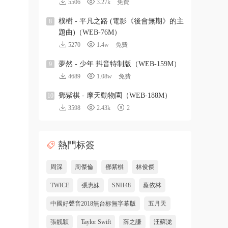
5506
3.27k
免費
樸樹 - 平凡之路 (電影《後會無期》的主
8
題曲)（WEB-76M）
5270
1.4w
免費
夢然 - 少年 抖音特制版（WEB-159M）
9
4689
1.08w
免費
鄧紫棋 - 摩天動物園（WEB-188M）
10
3598
2.43k
2
熱門标簽
周深
周傑倫
鄧紫棋
林俊傑
TWICE
張惠妹
SNH48
蔡依林
中國好聲音2018無台标無字幕版
五月天
張靓穎
Taylor Swift
薛之謙
汪蘇泷