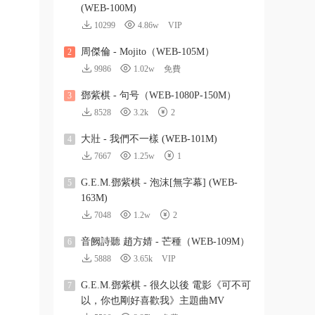
(WEB-100M)
10299
4.86w
VIP
周傑倫 - Mojito（WEB-105M）
2
9986
1.02w
免費
鄧紫棋 - 句号（WEB-1080P-150M）
3
8528
3.2k
2
大壯 - 我們不一樣 (WEB-101M)
4
7667
1.25w
1
G.E.M.鄧紫棋 - 泡沫[無字幕] (WEB-
5
163M)
7048
1.2w
2
音阙詩聽 趙方婧 - 芒種（WEB-109M）
6
5888
3.65k
VIP
G.E.M.鄧紫棋 - 很久以後 電影《可不可
7
以，你也剛好喜歡我》主題曲MV