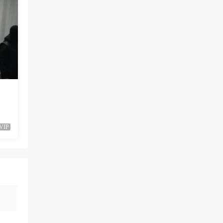
黑發尤物-蔡依林，鏈接失效
來源：
留言闆
liyunwen • 1周前
好的👌🏻
來源：
留言闆
z3370705 • 1周前
很不錯啊
VIP
來源：
[1080P] Taylor Swift、Brendon Urie - ME!
(Official Video)
neo444 • 1周前
666666666666
來源：
[1080P] Sia - Move Your Body (Single Mix)
[Lyric] 抖音很火的BGM