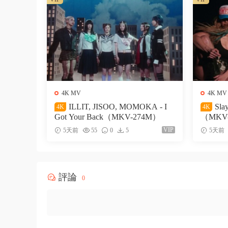
4K MV
4K MV
ILLIT, JISOO, MOMOKA - I
Sla
4K
4K
Got Your Back（MKV-274M）
（MKV
VIP
5天前
55
0
5
5天前
評論
0