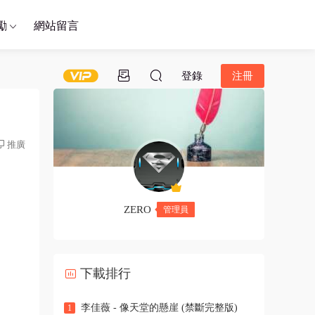
勵
網站留言
登錄
注冊
推廣
ZERO
管理員
下載排行
李佳薇 - 像天堂的懸崖 (禁斷完整版)
1