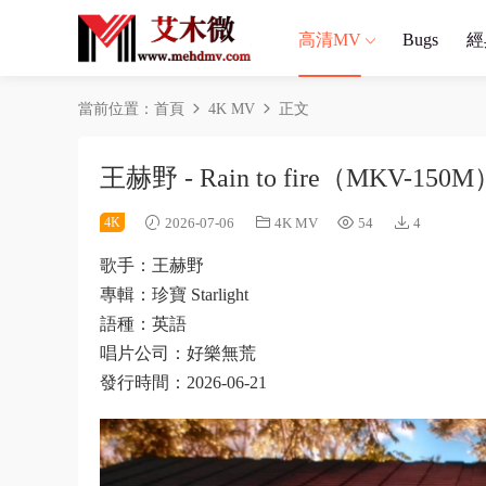
高清MV
Bugs
經
當前位置：
首頁
4K MV
正文
王赫野 - Rain to fire（MKV-150M
4K
2026-07-06
4K MV
54
4
歌手：王赫野
專輯：珍寶 Starlight
語種：英語
唱片公司：好樂無荒
發行時間：2026-06-21