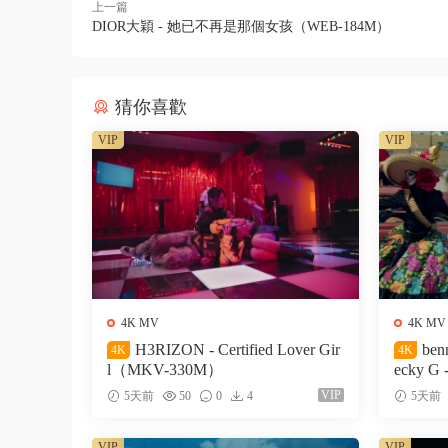
上一篇
DIOR大穎 - 她已不再是那個女孩（WEB-184M）
猜你喜歡
VIP
VIP
4K MV
4K MV
H3RIZON - Certified Lover Gir
ben
4K
4K
l（MKV-330M）
ecky G 
327M）
VIP
5天前
50
0
4
5天前
VIP
VIP