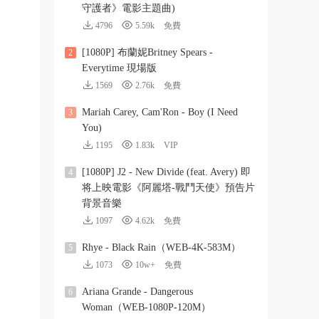
守護者》電影主題曲)
4796
5.59k
免費
[1080P] 布蘭妮Britney Spears -
2
Everytime 現場版
1569
2.76k
免費
Mariah Carey, Cam'Ron - Boy (I Need
3
You)
1195
1.83k
VIP
[1080P] J2 - New Divide (feat. Avery) 即
4
将上映電影《阿麗塔-戰鬥天使》預告片
背景音樂
1097
4.62k
免費
Rhye - Black Rain（WEB-4K-583M）
5
1073
10w+
免費
Ariana Grande - Dangerous
6
Woman（WEB-1080P-120M）