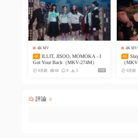
4K MV
4K MV
ILLIT, JISOO, MOMOKA - I
Sla
4K
4K
Got Your Back（MKV-274M）
（MKV
VIP
6天前
60
0
5
6天前
評論
0