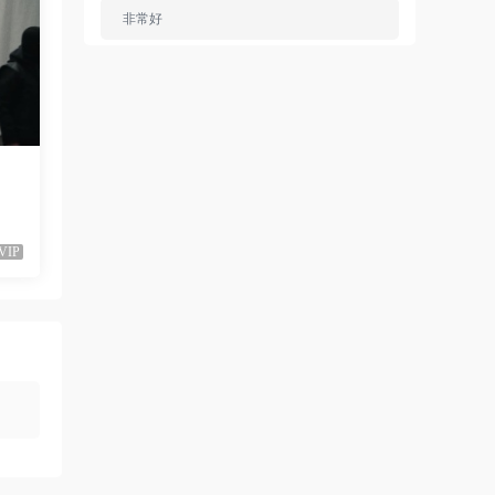
非常好
來源：
Ariana Grande - Dangerous Woman（WEB-
1080P-120M）
ZERO
• 1周前
已修複。
來源：
留言闆
VIP
liyunwen • 1周前
黑發尤物-蔡依林，鏈接失效
來源：
留言闆
liyunwen • 1周前
好的👌🏻
來源：
留言闆