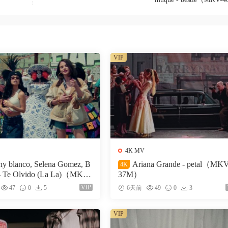
VIP
4K MV
ny blanco, Selena Gomez, B
Ariana Grande - petal（MK
4K
- Te Olvido (La La)（MKV-
37M）
VIP
47
0
5
6天前
49
0
3
VIP