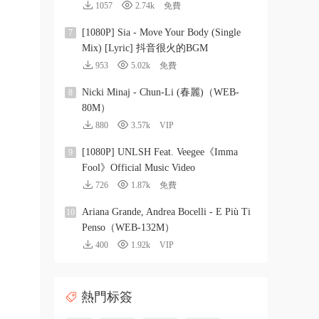
1057
2.74k
免費
[1080P] Sia - Move Your Body (Single
7
Mix) [Lyric] 抖音很火的BGM
953
5.02k
免費
Nicki Minaj - Chun-Li (春麗)（WEB-
8
80M）
880
3.57k
VIP
[1080P] UNLSH Feat. Veegee《Imma
9
Fool》Official Music Video
726
1.87k
免費
Ariana Grande, Andrea Bocelli - E Più Ti
10
Penso（WEB-132M）
400
1.92k
VIP
熱門标簽