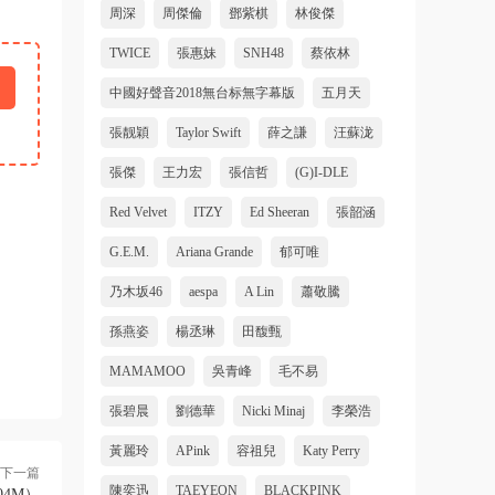
周深
周傑倫
鄧紫棋
林俊傑
TWICE
張惠妹
SNH48
蔡依林
中國好聲音2018無台标無字幕版
五月天
張靓穎
Taylor Swift
薛之謙
汪蘇泷
張傑
王力宏
張信哲
(G)I-DLE
Red Velvet
ITZY
Ed Sheeran
張韶涵
G.E.M.
Ariana Grande
郁可唯
乃木坂46
aespa
A Lin
蕭敬騰
孫燕姿
楊丞琳
田馥甄
MAMAMOO
吳青峰
毛不易
張碧晨
劉德華
Nicki Minaj
李榮浩
黃麗玲
APink
容祖兒
Katy Perry
下一篇
陳奕迅
TAEYEON
BLACKPINK
404M）