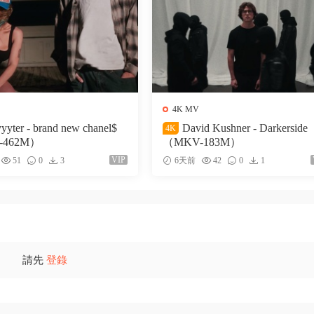
4K MV
yyyter - brand new chanel$
David Kushner - Darkerside
4K
-462M）
（MKV-183M）
VIP
51
0
3
6天前
42
0
1
請先
登錄