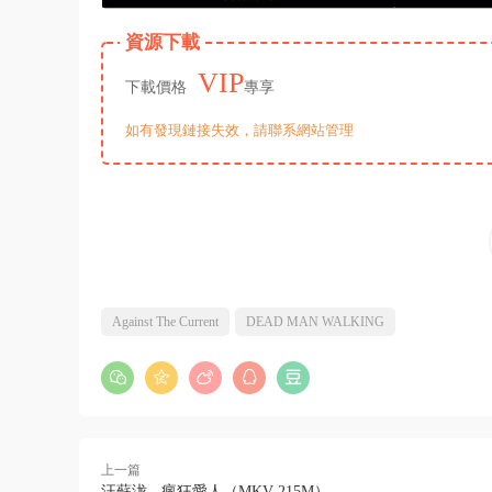
資源下載
VIP
下載價格
專享
如有發現鏈接失效，請聯系網站管理
Against The Current
DEAD MAN WALKING
上一篇
汪蘇泷 - 瘋狂愛人（MKV-215M）