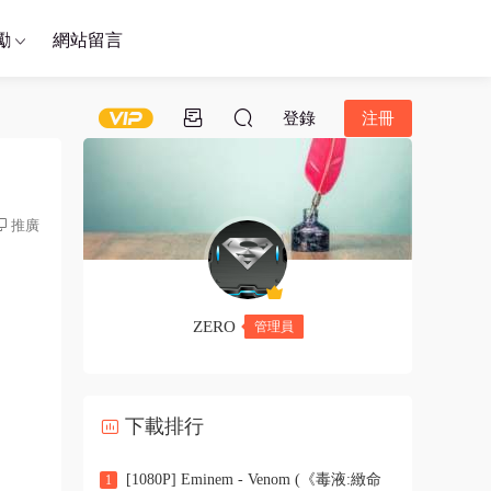
勵
網站留言
登錄
注冊
推廣
ZERO
管理員
下載排行
[1080P] Eminem - Venom (《毒液:緻命
1