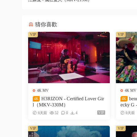
猜你喜歡
VIP
VIP
4K MV
4K MV
H3RIZON - Certified Lover Gir
ben
4K
4K
l（MKV-330M）
ecky G 
327M）
VIP
6天前
52
0
4
6天前
VIP
VIP