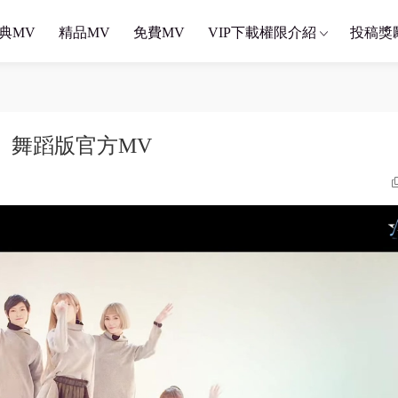
典MV
精品MV
免費MV
VIP下載權限介紹
投稿獎
right》舞蹈版官方MV