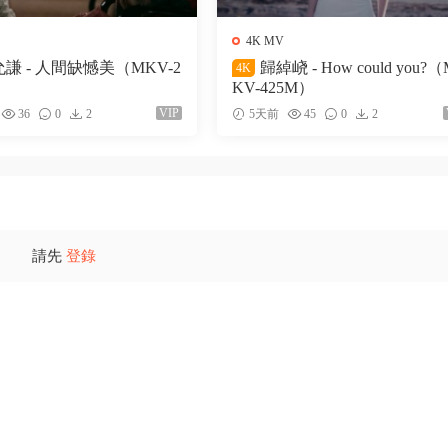
4K MV
謙 - 人間缺憾美（MKV-2
歸綽峣 - How could you?
4K
KV-425M）
VIP
36
0
2
5天前
45
0
2
請先
登錄