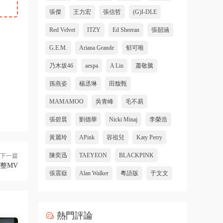
張傑
王力宏
張信哲
(G)I-DLE
Red Velvet
ITZY
Ed Sheeran
張韶涵
G.E.M.
Ariana Grande
郁可唯
乃木坂46
aespa
A Lin
蕭敬騰
孫燕姿
楊丞琳
田馥甄
MAMAMOO
吳青峰
毛不易
張碧晨
劉德華
Nicki Minaj
李榮浩
黃麗玲
APink
容祖兒
Katy Perry
陳奕迅
TAEYEON
BLACKPINK
下一篇
方完整MV
張震嶽
Alan Walker
粵語版
于文文
熱門評論