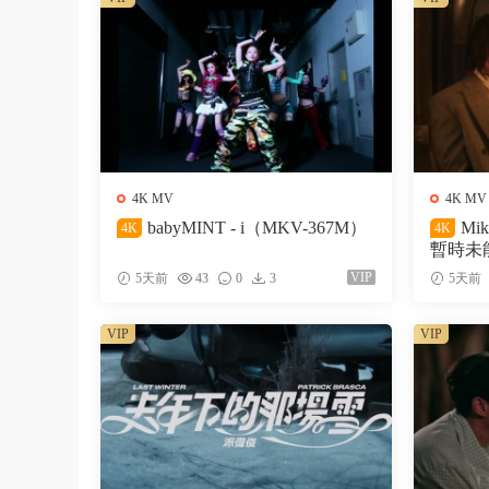
4K MV
4K MV
babyMINT - i（MKV-367M）
Mi
4K
4K
暫時未能
VIP
5天前
43
0
3
5天前
VIP
VIP