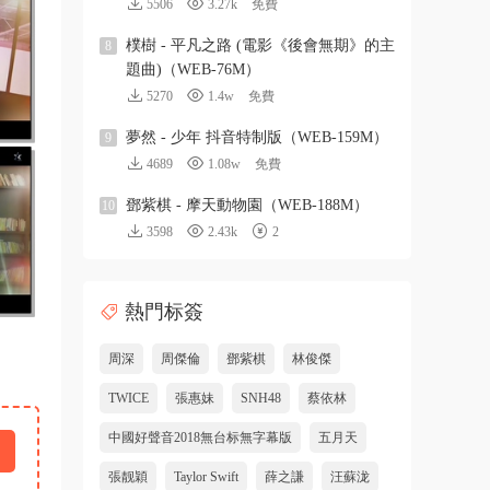
5506
3.27k
免費
樸樹 - 平凡之路 (電影《後會無期》的主
8
題曲)（WEB-76M）
5270
1.4w
免費
夢然 - 少年 抖音特制版（WEB-159M）
9
4689
1.08w
免費
鄧紫棋 - 摩天動物園（WEB-188M）
10
3598
2.43k
2
熱門标簽
周深
周傑倫
鄧紫棋
林俊傑
TWICE
張惠妹
SNH48
蔡依林
中國好聲音2018無台标無字幕版
五月天
張靓穎
Taylor Swift
薛之謙
汪蘇泷