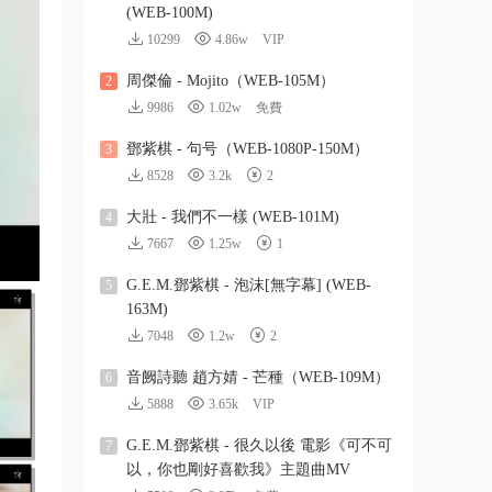
(WEB-100M)
10299
4.86w
VIP
周傑倫 - Mojito（WEB-105M）
2
9986
1.02w
免費
鄧紫棋 - 句号（WEB-1080P-150M）
3
8528
3.2k
2
大壯 - 我們不一樣 (WEB-101M)
4
7667
1.25w
1
G.E.M.鄧紫棋 - 泡沫[無字幕] (WEB-
5
163M)
7048
1.2w
2
音阙詩聽 趙方婧 - 芒種（WEB-109M）
6
5888
3.65k
VIP
G.E.M.鄧紫棋 - 很久以後 電影《可不可
7
以，你也剛好喜歡我》主題曲MV