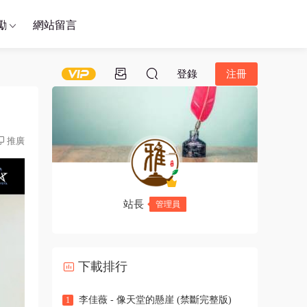
勵
網站留言
登錄
注冊
推廣
站長
管理員
下載排行
李佳薇 - 像天堂的懸崖 (禁斷完整版)
1