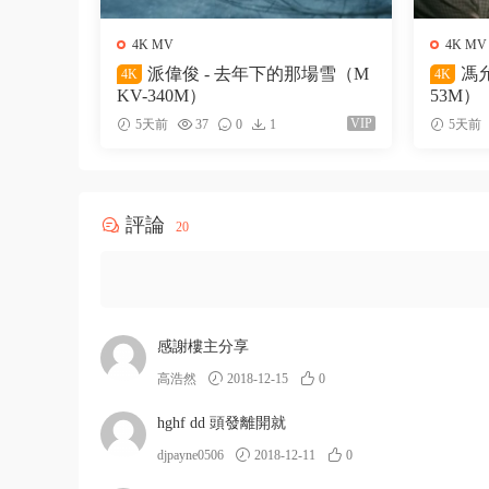
4K MV
4K MV
派偉俊 - 去年下的那場雪（M
馮允
4K
4K
KV-340M）
53M）
VIP
5天前
37
0
1
5天前
評論
20
感謝樓主分享
高浩然
2018-12-15
0
hghf dd 頭發離開就
djpayne0506
2018-12-11
0