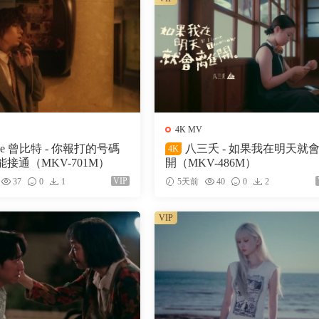
4K MV
ke 曾比特 - 你報打的号碼
八三夭 - 如果我在明天就
4K
接通（MKV-701M）
開（MKV-486M）
VIP
37
0
1
5天前
40
0
2
VIP