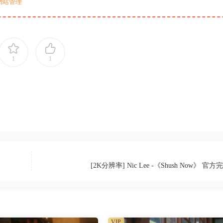
網站管理
1
1
[2K分辨率] Nic Lee -《Shush Now》 官
VIP