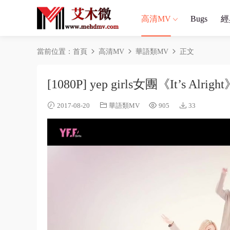
高清MV
Bugs
經
當前位置：
首頁
高清MV
華語類MV
正文
[1080P] yep girls女團《It’s Al
2017-08-20
華語類MV
905
33