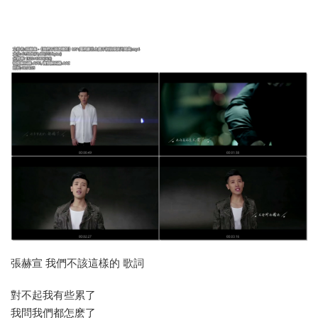
張赫宣 我們不該這樣的 歌詞
對不起我有些累了
我問我們都怎麽了