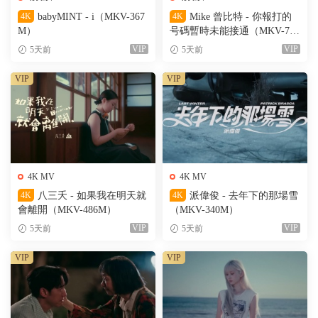
4K
babyMINT - i（MKV-367
4K
Mike 曾比特 - 你報打的
M）
号碼暫時未能接通（MKV-701
M）
VIP
VIP
5天前
5天前
VIP
VIP
4K MV
4K MV
4K
八三夭 - 如果我在明天就
4K
派偉俊 - 去年下的那場雪
會離開（MKV-486M）
（MKV-340M）
VIP
VIP
5天前
5天前
VIP
VIP