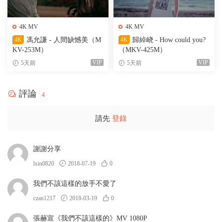
4K MV
4K MV
4K
馮允謙 - 人間缺憾美（M
4K
歸綽峣 - How could you?
KV-253M）
（MKV-425M）
VIP
VIP
5天前
5天前
評論
4
請先
登錄
謝謝分享
lxin0820
2018-07-19
0
我們不該這樣的放手不愛了
czan1217
2018-03-19
0
張赫宣《我們不該這樣的》MV 1080P