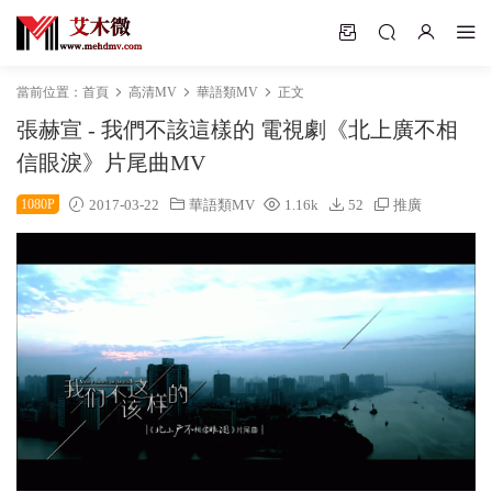
當前位置：
首頁
高清MV
華語類MV
正文
張赫宣 - 我們不該這樣的 電視劇《北上廣不相
信眼淚》片尾曲MV
1080P
2017-03-22
華語類MV
1.16k
52
推廣