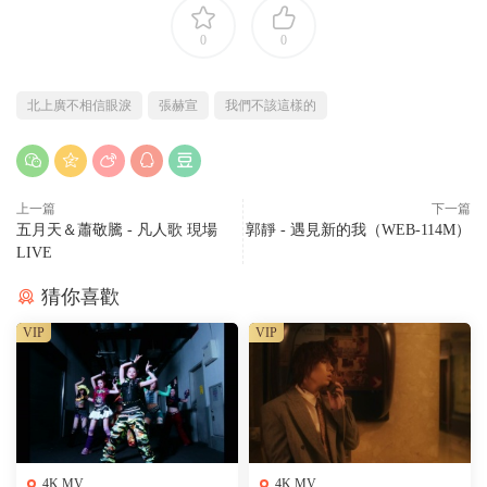
0
0
北上廣不相信眼淚
張赫宣
我們不該這樣的
上一篇
下一篇
五月天＆蕭敬騰 - 凡人歌 現場
郭靜 - 遇見新的我（WEB-114M）
LIVE
猜你喜歡
VIP
VIP
4K MV
4K MV