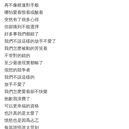
再不像棋逢對手般
哪怕愛着恨着或酸着
突然有了很多心得
但卻痛到不能選擇
好多事我們都錯了
我們不該這樣的放手不愛了
我們怎麽被動的苦笑着
不管對的錯的
至少最後現實都輸了
假想的競争者
我們不該這樣的
放手不愛了
我們怎麽愛着卻不快樂
抱歉我浪費了
可以更幸福的資格
也許真的是太愛了
憤怒也是因爲忐忑
每當誰怪誰太苛刻