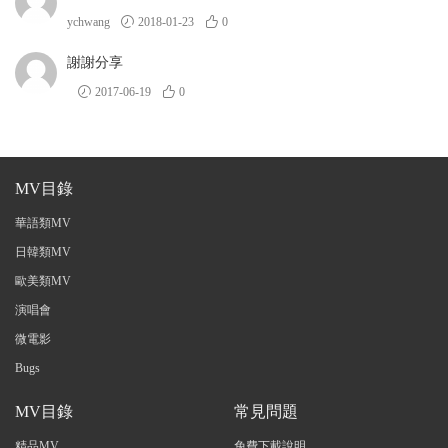
ychwang
2018-01-23
0
謝謝分享
2017-06-19
0
MV目錄
華語類MV
日韓類MV
歐美類MV
演唱會
微電影
Bugs
MV目錄
常見問題
精品MV
免費下載說明