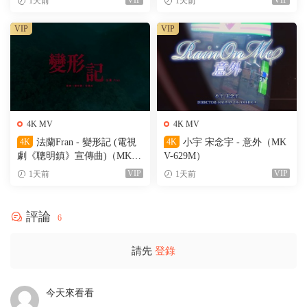
VIP
VIP
1天前
1天前
VIP
VIP
4K MV
4K MV
4K
法蘭Fran - 變形記 (電視
4K
小宇 宋念宇 - 意外（MK
劇《聰明鎮》宣傳曲)（MKV-
V-629M）
205M）
VIP
VIP
1天前
1天前
評論
6
請先
登錄
今天來看看