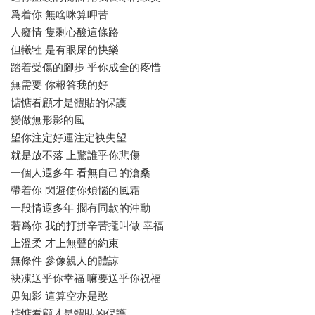
爲着你 無啥咪算呷苦
人癡情 隻剩心酸這條路
但犧牲 是有眼屎的快樂
踏着受傷的腳步 乎你成全的疼惜
無需要 你報答我的好
惦惦看顧才是體貼的保護
變做無形影的風
望你注定好運注定袂失望
就是放不落 上驚誰乎你悲傷
一個人遐多年 看無自己的滄桑
帶着你 閃避使你煩惱的風霜
一段情遐多年 擱有同款的沖動
若爲你 我的打拼辛苦攏叫做 幸福
上溫柔 才上無聲的約束
無條件 參像親人的體諒
袂凍送乎你幸福 嘛要送乎你祝福
毋知影 這算空亦是憨
惦惦看顧才是體貼的保護