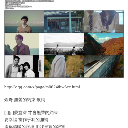
http://v.qq.com/x/page/m0024ibw3cc.html
煌奇 無聲的約束 歌詞
[s][p]愛愈深 才會無聲的約束
要幸福 當作乎我的彌補
送你溫暖的祝福 用我畏寒的寂寞