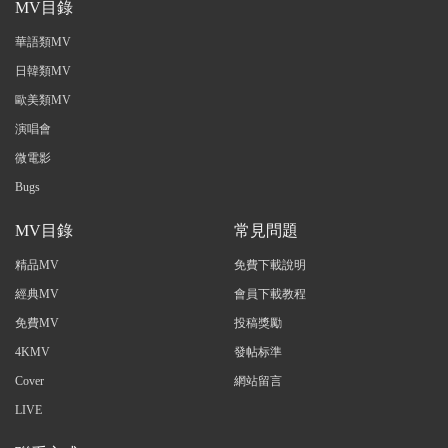
MV目錄
華語類MV
日韓類MV
歐美類MV
演唱會
微電影
Bugs
MV目錄
常見問題
精品MV
免費下載說明
經典MV
會員下載教程
免費MV
投稿獎勵
4KMV
發帖标準
Cover
網站留言
LIVE