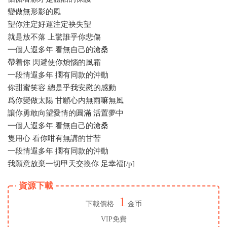
變做無形影的風
望你注定好運注定袂失望
就是放不落 上驚誰乎你悲傷
一個人遐多年 看無自己的滄桑
帶着你 閃避使你煩惱的風霜
一段情遐多年 擱有同款的沖動
你甜蜜笑容 總是乎我安慰的感動
爲你變做太陽 甘願心内無雨嘛無風
讓你勇敢向望愛情的圓滿 活置夢中
一個人遐多年 看無自己的滄桑
隻用心 看你咁有無講的甘苦
一段情遐多年 擱有同款的沖動
我願意放棄一切甲天交換你 足幸福[/p]
資源下載
1
下載價格
金币
VIP免費