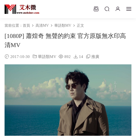
當前位置：
首頁
高清MV
華語類MV
正文
[1080P] 蕭煌奇 無聲的約束 官方原版無水印高
清MV
2017-10-30
華語類MV
892
14
推廣