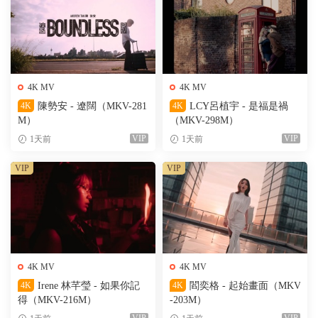
4K MV
4K MV
4K
陳勢安 - 遼闊（MKV-281
4K
LCY呂植宇 - 是福是禍
M）
（MKV-298M）
VIP
VIP
1天前
1天前
VIP
VIP
4K MV
4K MV
4K
Irene 林芊瑩 - 如果你記
4K
閻奕格 - 起始畫面（MKV
得（MKV-216M）
-203M）