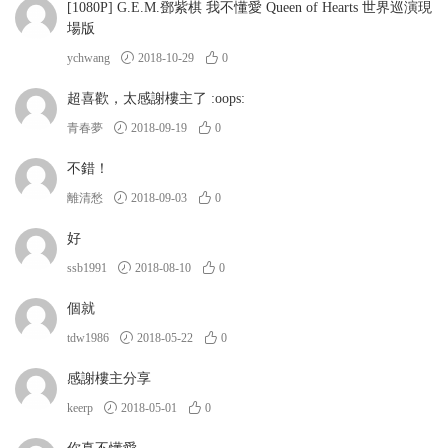
[1080P] G.E.M.鄧紫棋 我不懂愛 Queen of Hearts 世界巡演現
場版
ychwang
2018-10-29
0
超喜歡，太感謝樓主了 :oops:
青春夢
2018-09-19
0
不錯！
離清愁
2018-09-03
0
好
ssb1991
2018-08-10
0
個就
tdw1986
2018-05-22
0
感謝樓主分享
keerp
2018-05-01
0