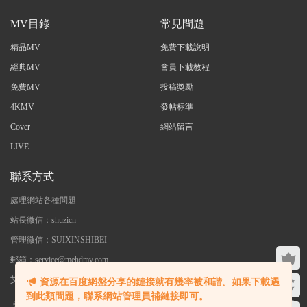
MV目錄
常見問題
精品MV
免費下載說明
經典MV
會員下載教程
免費MV
投稿獎勵
4KMV
發帖标準
Cover
網站留言
LIVE
聯系方式
處理網站各種問題
站長微信：shuzicn
管理微信：SUIXINSHIBEI
郵箱：service@mehdmv.com
艾木微 - 專注高清無水印MV分享下載
資源在百度網盤分享的鏈接就有幾率被和諧。如果下載遇
到此類問題，聯系網站管理員補鏈接即可。
©2023 艾木微 本站内大部分資源收集于網絡，若侵犯了您的合法權益，請聯系