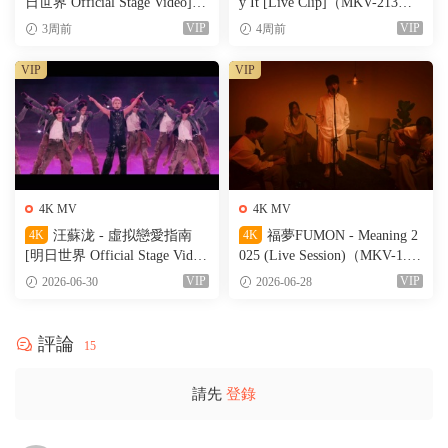
日世界 Official Stage Video]
y It [Live Clip]（MKV-213
（MKV-611M）
M）
VIP
VIP
3周前
4周前
VIP
VIP
4K MV
4K MV
4K
汪蘇泷 - 虛拟戀愛指南
4K
福夢FUMON - Meaning 2
[明日世界 Official Stage Vide
025 (Live Session)（MKV-1.56
o]（MKV-527M）
G）
VIP
VIP
2026-06-30
2026-06-28
評論
15
請先
登錄