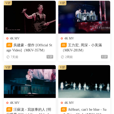
VIP
VIP
4K MV
4K MV
4K
吳建豪 - 傑作 [Official St
4K
王力宏, 周深 - 小美滿
age Video]（MKV-357M）
（MKV-281M）
VIP
VIP
7天前
2周前
VIP
VIP
4K MV
4K MV
4K
汪蘇泷 - 寫故事的人 [明
4K
AtHeart, can't be blue - Sa