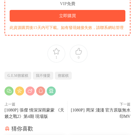
VIP免費
立即購買
此資源購買後15天内可下載。如有發現鏈接失效，請聯系網站管理
1
0
G.E.M鄧紫棋
我不懂愛
鄧紫棋
上一篇
下一篇
[1080P] 張傑 情深深雨蒙蒙 《天
[1080P] 周深 淺淺 官方原版無水
籁之戰2》第4期 現場版
印MV
猜你喜歡