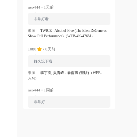
neo444 • 1天前
非常好看
來源：
TWICE - Alcohol-Free (The Ellen DeGeneres
Show Full Performance)（WEB-4K-476M）
1080
• 6天前
好久沒下啦
來源：
李宇春, 吳青峰 - 春雨裏 (豎版)（WEB-
37M）
neo444 • 1周前
非常好
來源：
Ariana Grande - Dangerous Woman（WEB-
1080P-120M）
ZERO
• 1周前