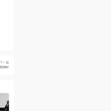
neo444 • 2周前
666666666666
來源：
[1080P] Sia - Move Your Body (Single Mix)
[Lyric] 抖音很火的BGM
三歲都很帥
• 2周前
多上點九十年代的經典港台歌啊，當今那些
垃圾歌論壇太多了
來源：
留言闆
下一篇
水印MV
ZERO
• 3周前
這歌沒MV
來源：
留言闆