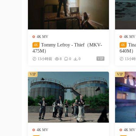
4K MV
4K MV
Tommy Lefroy - Thief（MKV-
Tin
4K
4K
475M）
640M）
VIP
13小時前
8
0
0
13小
VIP
VIP
4K MV
4K MV