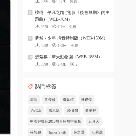
5506
3.27k
免費
樸樹 - 平凡之路 (電影《後會無期》的主
8
題曲)（WEB-76M）
5270
1.4w
免費
夢然 - 少年 抖音特制版（WEB-159M）
9
4689
1.08w
免費
鄧紫棋 - 摩天動物園（WEB-188M）
10
3598
2.43k
2
熱門标簽
周深
周傑倫
鄧紫棋
林俊傑
TWICE
張惠妹
SNH48
蔡依林
中國好聲音2018無台标無字幕版
五月天
張靓穎
Taylor Swift
薛之謙
汪蘇泷