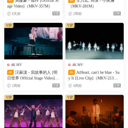
4K
吳建豪 - 傑作 [Official St
4K
王力宏, 周深 - 小美滿
age Video]（MKV-357M）
（MKV-281M）
VIP
VIP
6天前
2周前
VIP
VIP
4K MV
4K MV
4K
汪蘇泷 - 寫故事的人 [明
4K
AtHeart, can't be blue - Sa
日世界 Official Stage Video]
y It [Live Clip]（MKV-213
（MKV-611M）
M）
VIP
VIP
2周前
4周前
VIP
VIP