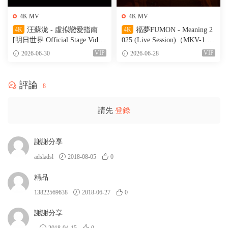
4K MV
4K MV
4K
汪蘇泷 - 虛拟戀愛指南
4K
福夢FUMON - Meaning 2
[明日世界 Official Stage Vide
025 (Live Session)（MKV-1.56
o]（MKV-527M）
G）
VIP
VIP
2026-06-30
2026-06-28
評論
8
請先
登錄
謝謝分享
adsladsl
2018-08-05
0
精品
13822569638
2018-06-27
0
謝謝分享