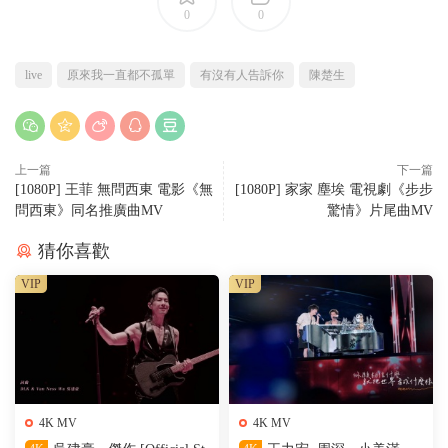
0
0
live
原來我一直都不孤單
有沒有人告訴你
陳楚生
上一篇
下一篇
[1080P] 王菲 無問西東 電影《無
[1080P] 家家 塵埃 電視劇《步步
問西東》同名推廣曲MV
驚情》片尾曲MV
猜你喜歡
VIP
VIP
4K MV
4K MV