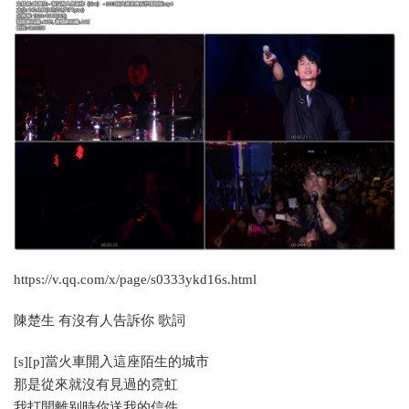
https://v.qq.com/x/page/s0333ykd16s.html
陳楚生 有沒有人告訴你 歌詞
[s][p]當火車開入這座陌生的城市
那是從來就沒有見過的霓虹
我打開離别時你送我的信件