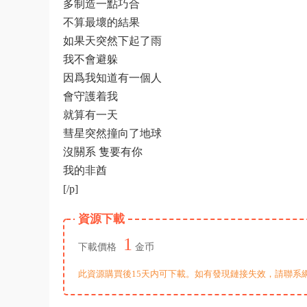
多制造一點巧合
不算最壞的結果
如果天突然下起了雨
我不會避躲
因爲我知道有一個人
會守護着我
就算有一天
彗星突然撞向了地球
沒關系 隻要有你
我的非酋
[/p]
資源下載
1
下載價格
金币
此資源購買後15天内可下載。如有發現鏈接失效，請聯系