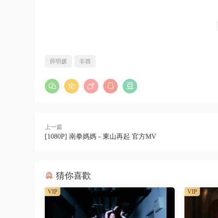
薛明媛
非酋
上一篇
[1080P] 南拳媽媽 - 東山再起 官方MV
猜你喜歡
VIP
VIP