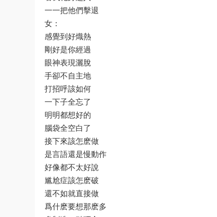
一一把他們擊退
女：
感覺到好熾熱
剛好是你經過
眼神表現灑脫
手卻不自主地
打招呼該如何
一下子全忘了
明明都想好的
腦袋全空白了
接下來該怎麽做
是言語還是慢動作
好像都不太好說
尴尬症該怎麽破
還不如就直接做
爲什麽要想那麽多