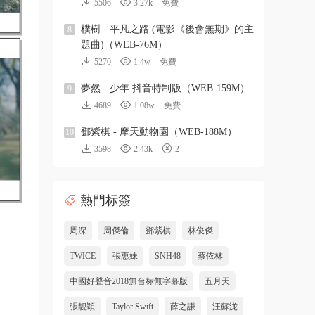
5506
3.27k
免費
樸樹 - 平凡之路 (電影《後會無期》的主
8
題曲)（WEB-76M）
5270
1.4w
免費
夢然 - 少年 抖音特制版（WEB-159M）
9
4689
1.08w
免費
鄧紫棋 - 摩天動物園（WEB-188M）
10
3598
2.43k
2
熱門标簽
周深
周傑倫
鄧紫棋
林俊傑
TWICE
張惠妹
SNH48
蔡依林
中國好聲音2018無台标無字幕版
五月天
張靓穎
Taylor Swift
薛之謙
汪蘇泷