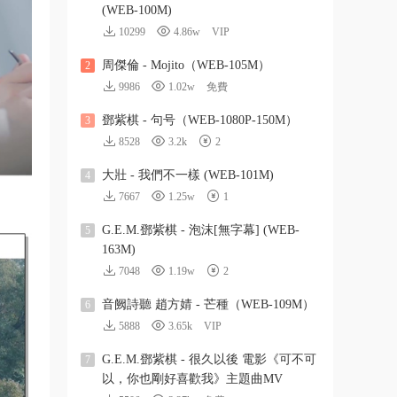
(WEB-100M)
10299
4.86w
VIP
周傑倫 - Mojito（WEB-105M）
2
9986
1.02w
免費
鄧紫棋 - 句号（WEB-1080P-150M）
3
8528
3.2k
2
大壯 - 我們不一樣 (WEB-101M)
4
7667
1.25w
1
G.E.M.鄧紫棋 - 泡沫[無字幕] (WEB-
5
163M)
7048
1.19w
2
音阙詩聽 趙方婧 - 芒種（WEB-109M）
6
5888
3.65k
VIP
G.E.M.鄧紫棋 - 很久以後 電影《可不可
7
以，你也剛好喜歡我》主題曲MV