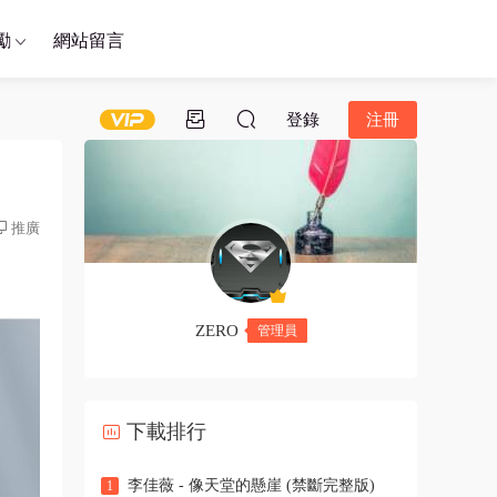
勵
網站留言
登錄
注冊
推廣
ZERO
管理員
下載排行
李佳薇 - 像天堂的懸崖 (禁斷完整版)
1