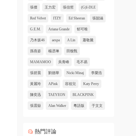
張傑
王力宏
張信哲
(G)I-DLE
Red Velvet
ITZY
Ed Sheeran
張韶涵
G.E.M.
Ariana Grande
郁可唯
乃木坂46
aespa
A Lin
蕭敬騰
孫燕姿
楊丞琳
田馥甄
MAMAMOO
吳青峰
毛不易
張碧晨
劉德華
Nicki Minaj
李榮浩
黃麗玲
APink
容祖兒
Katy Perry
陳奕迅
TAEYEON
BLACKPINK
張震嶽
Alan Walker
粵語版
于文文
熱門評論