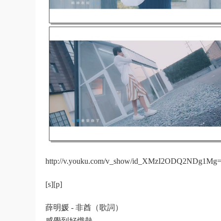
http://v.youku.com/v_show/id_XMzI2ODQ2NDg1Mg==
[s][p]
薛明媛 - 非酋（歌詞）
感覺到好熾熱