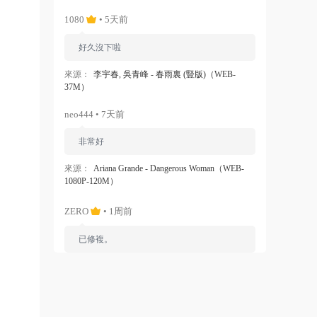
1080
• 5天前
好久沒下啦
來源：
李宇春, 吳青峰 - 春雨裏 (豎版)（WEB-
37M）
neo444 • 7天前
非常好
來源：
Ariana Grande - Dangerous Woman（WEB-
1080P-120M）
ZERO
• 1周前
已修複。
來源：
留言闆
liyunwen • 1周前