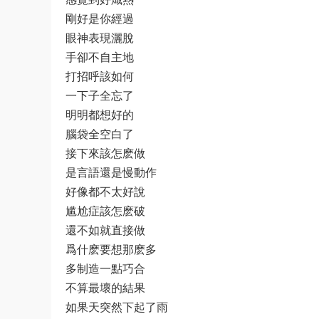
剛好是你經過
眼神表現灑脫
手卻不自主地
打招呼該如何
一下子全忘了
明明都想好的
腦袋全空白了
接下來該怎麽做
是言語還是慢動作
好像都不太好說
尴尬症該怎麽破
還不如就直接做
爲什麽要想那麽多
多制造一點巧合
不算最壞的結果
如果天突然下起了雨