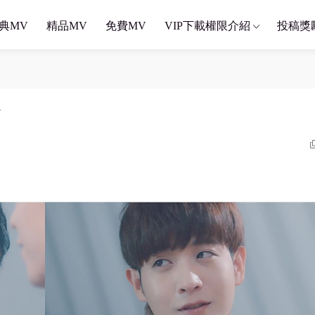
典MV
精品MV
免費MV
VIP下載權限介紹
投稿獎
V