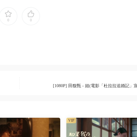
0
0
[1080P] 田馥甄 - 姐(電影「杜拉拉追婚記」
VIP