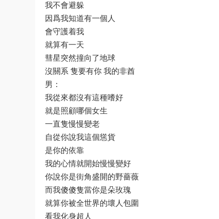
我不會避躲
因爲我知道有一個人
會守護着我
就算有一天
彗星突然撞向了地球
沒關系 隻要有你 我的非酋
男：
我從來都沒有這種嗜好
就是照顧哪個女生
一直隻慢慢變老
自從你說我這個慫貨
是你的依靠
我的心情就開始慢慢變好
你說你是街角盛開的野薔薇
而我傻傻隻當你是朵玫瑰
就算你被全世界的壞人包圍
看我化身超人