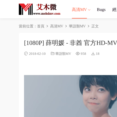
高清MV
Bugs
經
當前位置：
首頁
高清MV
華語類MV
正文
[1080P] 薛明媛 - 非酋 官方HD-M
2018-02-10
華語類MV
958
18