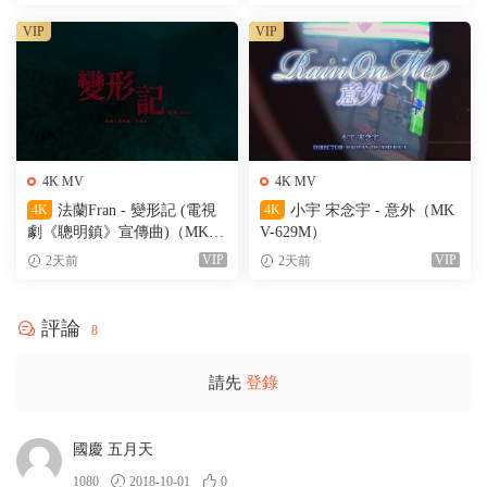
VIP
VIP
4K MV
4K MV
4K
法蘭Fran - 變形記 (電視
4K
小宇 宋念宇 - 意外（MK
劇《聰明鎮》宣傳曲)（MKV-
V-629M）
205M）
VIP
VIP
2天前
2天前
評論
8
請先
登錄
國慶 五月天
1080
2018-10-01
0