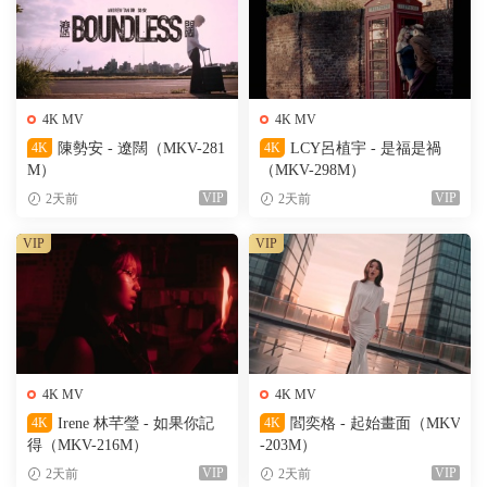
4K MV
4K MV
4K
陳勢安 - 遼闊（MKV-281
4K
LCY呂植宇 - 是福是禍
M）
（MKV-298M）
VIP
VIP
2天前
2天前
VIP
VIP
4K MV
4K MV
4K
Irene 林芊瑩 - 如果你記
4K
閻奕格 - 起始畫面（MKV
得（MKV-216M）
-203M）
VIP
VIP
2天前
2天前