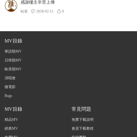
感謝樓主辛苦上傳
站長
2018-02-11
0
MV目錄
華語類MV
日韓類MV
歐美類MV
演唱會
微電影
Bugs
MV目錄
常見問題
精品MV
免費下載說明
經典MV
會員下載教程