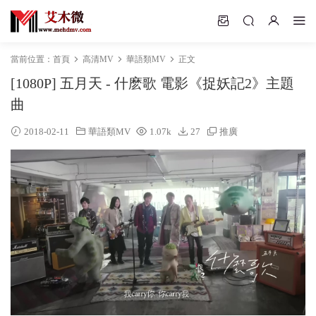
當前位置：
首頁
高清MV
華語類MV
正文
[1080P] 五月天 - 什麽歌 電影《捉妖記2》主題
曲
2018-02-11
華語類MV
1.07k
27
推廣