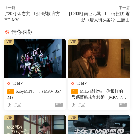
上一篇
下一篇
[720P] 金志文 - 絕不呼救 官方
[1080P] 南征北戰 - Happy扭腰 電
HD-MV
影《唐人街探案2》主題曲
猜你喜歡
VIP
VIP
4K MV
4K MV
4K
babyMINT - i（MKV-367
4K
Mike 曾比特 - 你報打的
M）
号碼暫時未能接通（MKV-701
M）
VIP
VIP
6天前
6天前
VIP
VIP