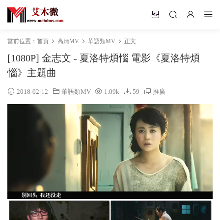
當前位置：
首頁
高清MV
華語類MV
正文
[1080P] 金志文 - 夏洛特煩惱 電影《夏洛特煩
惱》主題曲
2018-02-12
華語類MV
1.09k
59
推廣