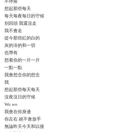
不停留
想起那些每天
每天每夜每日的守候
别回頭 我還沒走
我不會走
從今那些紅的白的
灰的冷的和一切
也帶有
想着你的一片一片
一點一點
我會想念你的想念
我
想起那些每天每天
沒夜沒日的守候
Wu wo
我會在你身邊
你左右 絕不會放手
無論昨天今天和以後