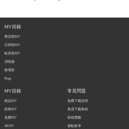
MV目錄
華語類MV
日韓類MV
歐美類MV
演唱會
微電影
Bugs
MV目錄
常見問題
精品MV
免費下載說明
經典MV
會員下載教程
免費MV
投稿獎勵
4KMV
發帖标準