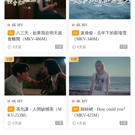
4K MV
4K MV
4K
八三夭 - 如果我在明天就
4K
派偉俊 - 去年下的那場雪
會離開（MKV-486M）
（MKV-340M）
VIP
VIP
6天前
6天前
VIP
VIP
4K MV
4K MV
4K
馮允謙 - 人間缺憾美（M
4K
歸綽峣 - How could you?
KV-253M）
（MKV-425M）
VIP
VIP
6天前
6天前