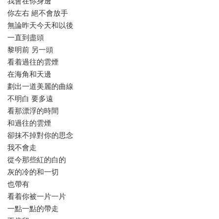
我會在你身邊
你左右 絕不會放手
無論昨天今天和以後
一直到盡頭
黎明前 另一頭
看着過往的雲煙
在海角和天邊
劃出一道美麗的曲線
不明白 要多遠
看那漂浮的時間
和過往的雲煙
卻抹不掉對你的思念
我不會走
從今那些紅的白的
灰的冷的和一切
也帶有
看着你被一片一片
一點一點的帶走