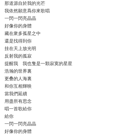
那道源自於我的光芒
我依然願意爲你來歌唱
一閃一閃亮晶晶
好像你的身體
藏在衆多孤星之中
還是找得到你
挂在天上放光明
反射我的孤寂
提醒我 我也隻是一顆寂寞的星星
浩瀚的世界裏
更叠的人海裏
和你互相輝映
當我們延續
用盡所有思念
唱一首歌給你
給你
一閃一閃亮晶晶
好像你的身體