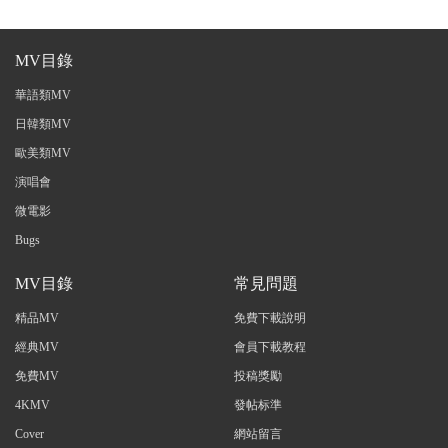
MV目錄
華語類MV
日韓類MV
歐美類MV
演唱會
微電影
Bugs
MV目錄
常見問題
精品MV
免費下載說明
經典MV
會員下載教程
免費MV
投稿獎勵
4KMV
發帖标準
Cover
網站留言