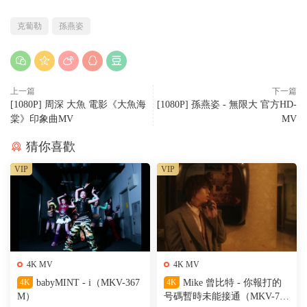
克蔔勒
孫燕姿
上一篇
下一篇
[1080P] 周深 大魚 電影《大魚海
[1080P] 孫燕姿 - 無限大 官方HD-
棠》印象曲MV
MV
猜你喜歡
VIP
VIP
4K MV
4K MV
4K
babyMINT - i（MKV-367
4K
Mike 曾比特 - 你報打的
M）
号碼暫時未能接通（MKV-701