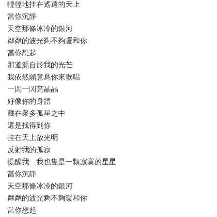
輕輕地挂在遙遠的天上
當你沉靜
天空那條冰冷的銀河
粼粼的波光夠不夠暖和你
當你想起
那道源自於我的光芒
我依然願意爲你來歌唱
一閃一閃亮晶晶
好像你的身體
藏在衆多孤星之中
還是找得到你
挂在天上放光明
反射我的孤寂
提醒我 我也隻是一顆寂寞的星星
當你沉靜
天空那條冰冷的銀河
粼粼的波光夠不夠暖和你
當你想起