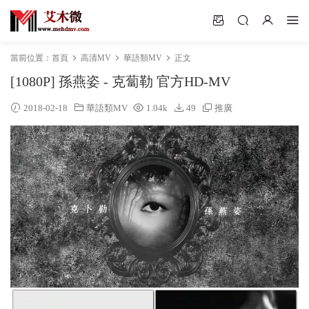
當前位置：
首頁
高清MV
華語類MV
正文
[1080P] 孫燕姿 - 克蔔勒 官方HD-MV
2018-02-18
華語類MV
1.04k
49
推廣