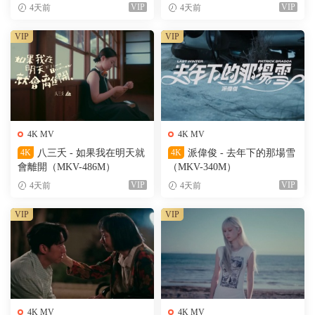
M）
VIP
VIP
4天前
4天前
VIP
VIP
4K MV
4K MV
4K
八三夭 - 如果我在明天就
4K
派偉俊 - 去年下的那場雪
會離開（MKV-486M）
（MKV-340M）
VIP
VIP
4天前
4天前
VIP
VIP
4K MV
4K MV