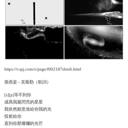
https://v.qq.com/x/page/f002187shm6.html
孫燕姿 - 克蔔勒（歌詞）
[s][p]等不到你
成爲我最閃亮的星星
我依然願意借給你我的光
投射給你
直到你那燦爛的光芒