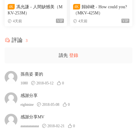
4K
馮允謙 - 人間缺憾美（M
4K
歸綽峣 - How could you?
KV-253M）
（MKV-425M）
VIP
VIP
4天前
4天前
評論
3
請先
登錄
孫燕姿 要的
1080
2018-05-12
0
感謝分享
eightnine
2018-05-08
0
感謝分享MV
aaaaaaaaaaaa
2018-02-21
0