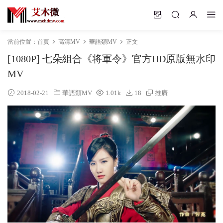
當前位置：
首頁
高清MV
華語類MV
正文
[1080P] 七朵組合《将軍令》官方HD原版無水印
MV
2018-02-21
華語類MV
1.01k
18
推廣