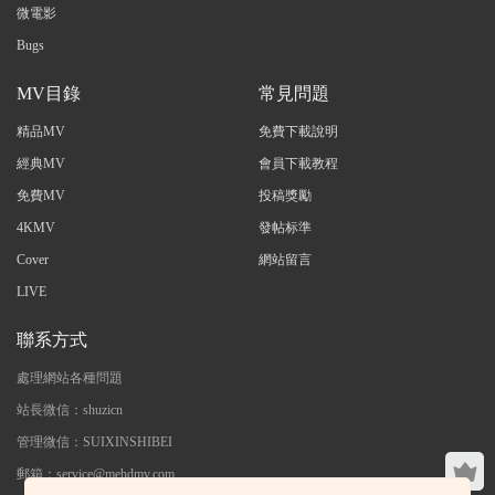
微電影
Bugs
MV目錄
常見問題
精品MV
免費下載說明
經典MV
會員下載教程
免費MV
投稿獎勵
4KMV
發帖标準
Cover
網站留言
LIVE
聯系方式
處理網站各種問題
站長微信：shuzicn
管理微信：SUIXINSHIBEI
郵箱：service@mehdmv.com