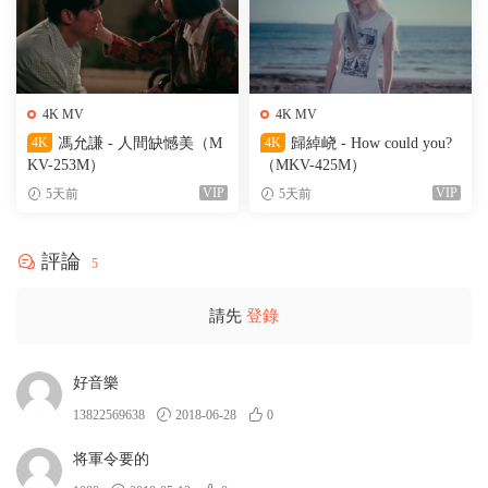
4K MV
4K MV
4K
馮允謙 - 人間缺憾美（M
4K
歸綽峣 - How could you?
KV-253M）
（MKV-425M）
VIP
VIP
5天前
5天前
評論
5
請先
登錄
好音樂
13822569638
2018-06-28
0
将軍令要的