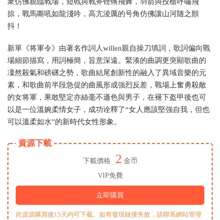
衆仿佛親臨戰場，短戟與戰斧铿锵飛舞，羽箭與投槍呼嘯飛
掠，戰馬嘶吼如龍淺吟，高亢淩厲的号角仿佛讓山河随之顫
抖！
新單《将軍令》由著名作詞人willen親自操刀填詞，歌詞偏向戰
場細節描寫，用詞極簡，旨意深遠。緊湊的曲調更突顯歌曲的
凜然殺氣和磅礴之勢，歌曲結尾創新性的融入了異域音樂的元
素，和歌曲前半段急促的曲風形成強烈反差，戰場上奮勇殺敵
的女将軍，果敢堅定亦絲毫不遜色與男子，在褪下盔甲後也可
以是一位溫婉柔情女子，成功诠釋了“女人應該堅強自我，但也
可以溫柔如水”的新時代女性形象。
資源下載
2
下載價格
金币
VIP免費
立即購買
此資源購買後15天内可下載。如有發現鏈接失效，請聯系網站管理