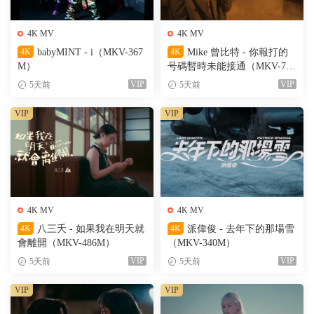
4K MV
4K MV
4K
babyMINT - i（MKV-367
4K
Mike 曾比特 - 你報打的
M）
号碼暫時未能接通（MKV-701
M）
VIP
VIP
5天前
5天前
VIP
VIP
4K MV
4K MV
4K
八三夭 - 如果我在明天就
4K
派偉俊 - 去年下的那場雪
會離開（MKV-486M）
（MKV-340M）
VIP
VIP
5天前
5天前
VIP
VIP