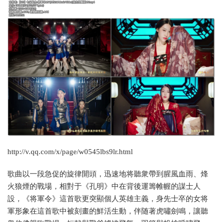
http://v.qq.com/x/page/w0545lbs9lr.html
歌曲以一段急促的旋律開頭，迅速地将聽衆帶到腥風血雨、烽
火狼煙的戰場，相對于《孔明》中在背後運籌帷幄的謀士人
設，《将軍令》這首歌更突顯個人英雄主義，身先士卒的女将
軍形象在這首歌中被刻畫的鮮活生動，伴随著虎嘯劍鳴，讓聽