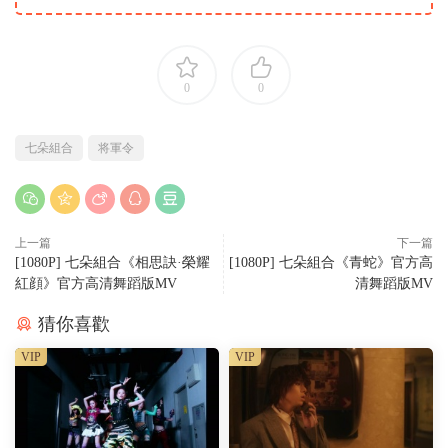
0
0
七朵組合
将軍令
上一篇
下一篇
[1080P] 七朵組合《相思訣·榮耀
[1080P] 七朵組合《青蛇》官方高
紅顔》官方高清舞蹈版MV
清舞蹈版MV
猜你喜歡
VIP
VIP