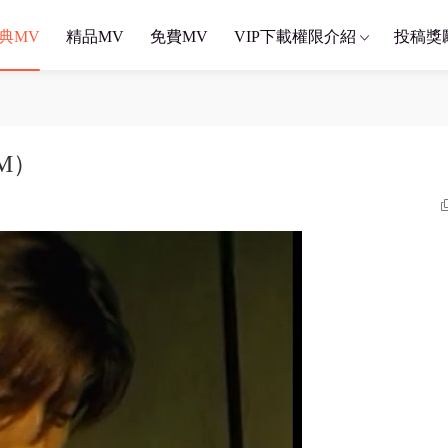
典MV
精品MV
免費MV
VIP下載權限介紹
投稿獎
0M）