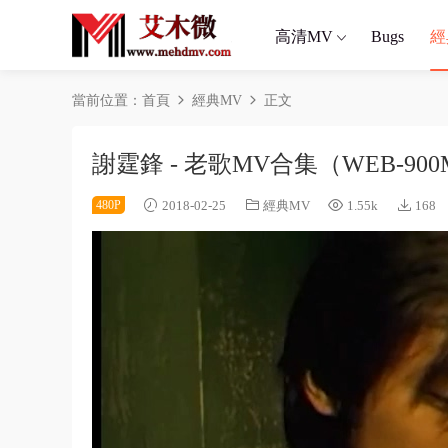
高清MV
Bugs
經
當前位置：
首頁
經典MV
正文
謝霆鋒 - 老歌MV合集（WEB-90
480P
2018-02-25
經典MV
1.55k
168