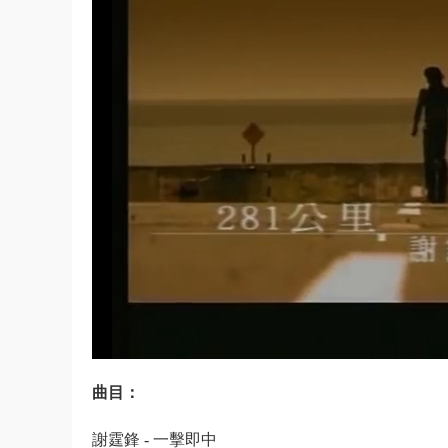
曲目：
謝霆鋒 - 一擊即中