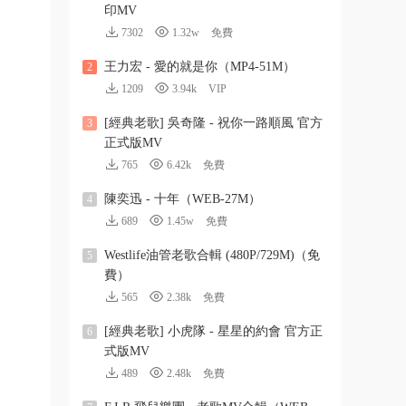
印MV
7302
1.32w
免費
王力宏 - 愛的就是你（MP4-51M）
2
1209
3.94k
VIP
[經典老歌] 吳奇隆 - 祝你一路順風 官方
3
正式版MV
765
6.42k
免費
陳奕迅 - 十年（WEB-27M）
4
689
1.45w
免費
Westlife油管老歌合輯 (480P/729M)（免
5
費）
565
2.38k
免費
[經典老歌] 小虎隊 - 星星的約會 官方正
6
式版MV
489
2.48k
免費