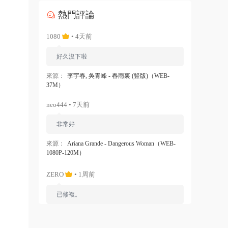
熱門評論
1080
• 4天前
好久沒下啦
來源：
李宇春, 吳青峰 - 春雨裏 (豎版)（WEB-
37M）
neo444 • 7天前
非常好
來源：
Ariana Grande - Dangerous Woman（WEB-
1080P-120M）
ZERO
• 1周前
已修複。
來源：
留言闆