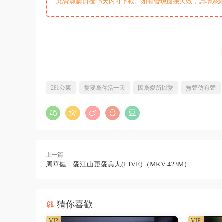
此資源購買後15天内可下載。如有發現鏈接失效，請聯系
281公裏
隻要爲你活一天
因爲愛所以愛
無聲仿有聲
上一篇
周華健 - 愛江山更愛美人(LIVE)（MKV-423M）
猜你喜歡
VIP
VIP