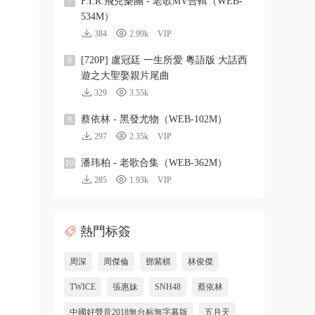
F.I.R.飛兒樂團 - 老歌MV合輯（WEB-
7
534M）
384
2.99k
VIP
[720P] 盧冠廷 一生所愛 粵語版 大話西
8
遊之大聖娶親片尾曲
329
3.55k
蔡依林 - 黑發尤物（WEB-102M）
9
297
2.35k
VIP
潘玮柏 - 老歌合集（WEB-362M）
10
285
1.93k
VIP
熱門标簽
周深
周傑倫
鄧紫棋
林俊傑
TWICE
張惠妹
SNH48
蔡依林
中國好聲音2018無台标無字幕版
五月天