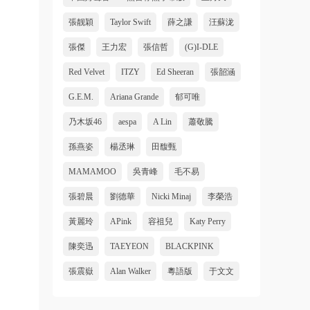
張靓穎
Taylor Swift
薛之謙
汪蘇泷
張傑
王力宏
張信哲
(G)I-DLE
Red Velvet
ITZY
Ed Sheeran
張韶涵
G.E.M.
Ariana Grande
郁可唯
乃木坂46
aespa
A Lin
蕭敬騰
孫燕姿
楊丞琳
田馥甄
MAMAMOO
吳青峰
毛不易
張碧晨
劉德華
Nicki Minaj
李榮浩
黃麗玲
APink
容祖兒
Katy Perry
陳奕迅
TAEYEON
BLACKPINK
張震嶽
Alan Walker
粵語版
于文文