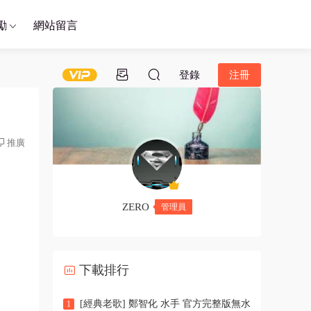
勵
網站留言
登錄
注冊
推廣
ZERO
管理員
下載排行
[經典老歌] 鄭智化 水手 官方完整版無水
1