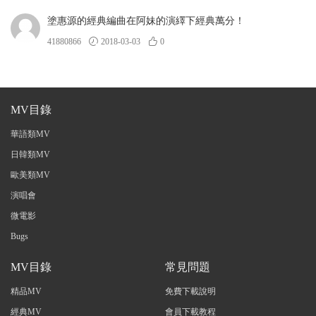
塗惠源的經典編曲在阿妹的演繹下經典萬分！
41880866
2018-03-03
0
MV目錄
華語類MV
日韓類MV
歐美類MV
演唱會
微電影
Bugs
MV目錄
常見問題
精品MV
免費下載說明
經典MV
會員下載教程