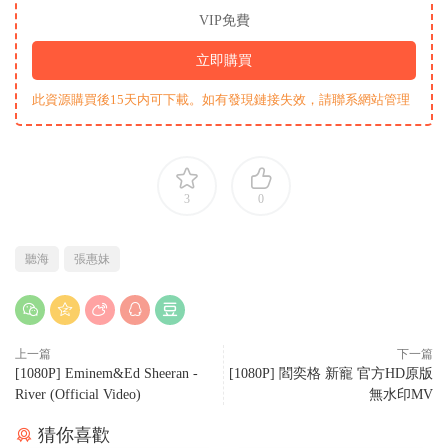
VIP免費
立即購買
此資源購買後15天内可下載。如有發現鏈接失效，請聯系網站管理
3
0
聽海
張惠妹
上一篇
下一篇
[1080P] Eminem&Ed Sheeran -
[1080P] 閻奕格 新寵 官方HD原版
River (Official Video)
無水印MV
猜你喜歡