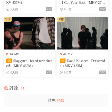
KV-437M）
- I Got Your Back（MKV-274
M）
VIP
VIP
6天前
6天前
VIP
VIP
4K MV
4K MV
4K
Slayyyter - brand new chan
4K
David Kushner - Darkersid
el$（MKV-462M）
e（MKV-183M）
VIP
VIP
6天前
6天前
評論
14
請先
登錄