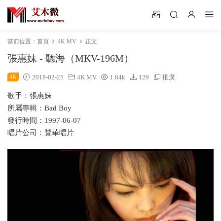
當前位置：
首頁
4K MV
正文
張惠妹 - 聽海（MKV-196M）
4K
2018-02-25
4K MV
1.84k
129
推廣
歌手：張惠妹
所屬專輯：Bad Boy
發行時間：1997-06-07
唱片公司：豐華唱片