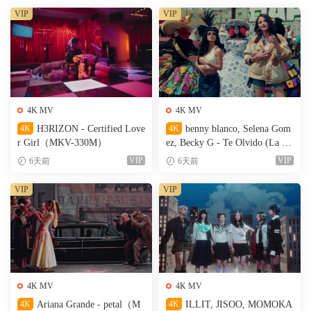
VIP
VIP
4K MV
4K MV
4K
H3RIZON - Certified Love
4K
benny blanco, Selena Gom
r Girl（MKV-330M）
ez, Becky G - Te Olvido (La L
a)（MKV-327M）
VIP
VIP
6天前
6天前
VIP
VIP
4K MV
4K MV
4K
Ariana Grande - petal（M
4K
ILLIT, JISOO, MOMOKA