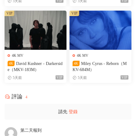
VIP
VIP
5天前
5天前
VIP
VIP
4K MV
4K MV
4K
David Kushner - Darkersid
4K
Miley Cyrus - Reborn（M
e（MKV-183M）
KV-684M）
VIP
VIP
5天前
5天前
評論
4
請先
登錄
第二天報到