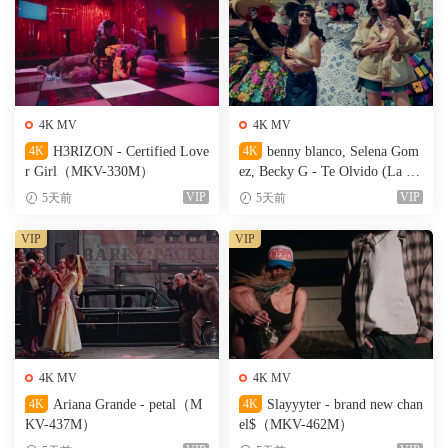
4K MV
4K MV
4K
H3RIZON - Certified Love
4K
benny blanco, Selena Gom
r Girl（MKV-330M）
ez, Becky G - Te Olvido (La L
a)（MKV-327M）
VIP
VIP
5天前
5天前
VIP
VIP
4K MV
4K MV
4K
Ariana Grande - petal（M
4K
Slayyyter - brand new chan
KV-437M）
el$（MKV-462M）