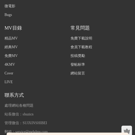
微電影
Bugs
MV目錄
常見問題
精品MV
免費下載說明
經典MV
會員下載教程
免費MV
投稿獎勵
4KMV
發帖标準
Cover
網站留言
LIVE
聯系方式
處理網站各種問題
站長微信：shuzicn
管理微信：SUIXINSHIBEI
郵箱：service@mehdmv.com