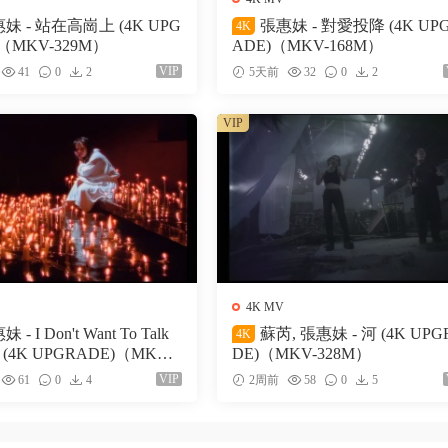
妹 - 站在高崗上 (4K UPG
張惠妹 - 對愛投降 (4K UP
4K
（MKV-329M）
ADE)（MKV-168M）
VIP
41
0
2
5天前
32
0
2
VIP
4K MV
 - I Don't Want To Talk
蘇芮, 張惠妹 - 河 (4K UPG
4K
It (4K UPGRADE)（MKV-4
DE)（MKV-328M）
VIP
61
0
4
2周前
58
0
5