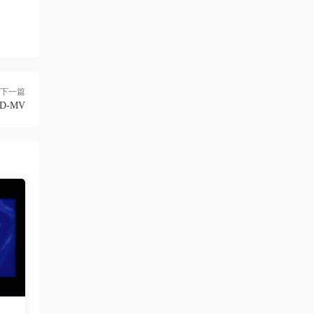
來源：
[1080P] Sia - Move Your Body (Single Mix)
[Lyric] 抖音很火的BGM
三歲都很帥
• 2周前
多上點九十年代的經典港台歌啊，當今那些
垃圾歌論壇太多了
下一篇
D-MV
來源：
留言闆
ZERO
• 2周前
這歌沒MV
來源：
留言闆
yusong99 • 3周前
這個資源很不錯
來源：
香港群星 金典娛樂真經典 2010香港紅館演
唱會《Remux MKV 16.07G》