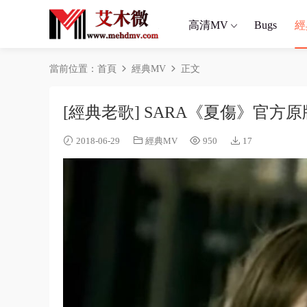
高清MV
Bugs
經
當前位置：
首頁
經典MV
正文
[經典老歌] SARA《夏傷》官方
2018-06-29
經典MV
950
17