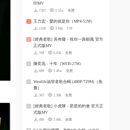
印MV
7302
1.32w
免費
王力宏 - 愛的就是你（MP4-51M）
2
1209
3.94k
VIP
[經典老歌] 吳奇隆 - 祝你一路順風 官方
3
正式版MV
768
6.43k
免費
陳奕迅 - 十年（WEB-27M）
4
689
1.46w
免費
Westlife油管老歌合輯 (480P/729M)（免
5
費）
565
2.38k
免費
[經典老歌] 小虎隊 - 星星的約會 官方正
6
式版MV
489
2.48k
免費