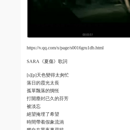
https://v.qq.com/x/page/s0016gru1db.html
SARA《夏傷》歌詞
[s][p]天色變得太匆忙
落日的霞光太長
孤單飄落的惆怅
打開塵封已久的芬芳
被淡忘
絕望掩埋了希望
時間帶着假象流淌
獨自在黑夜裏尋找