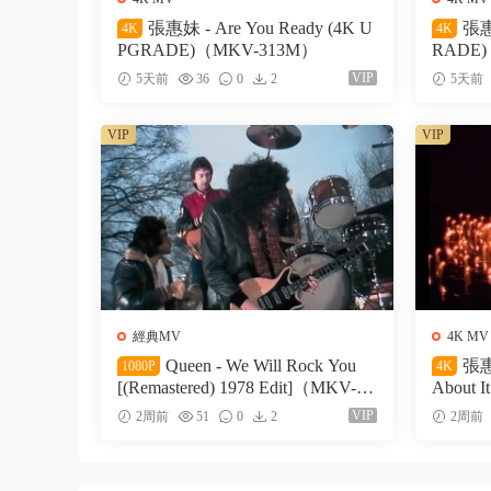
張惠妹 - Are You Ready (4K U
張惠
4K
4K
PGRADE)（MKV-313M）
RADE)
VIP
5天前
36
0
2
5天前
VIP
VIP
經典MV
4K MV
Queen - We Will Rock You
張惠妹
1080P
4K
[(Remastered) 1978 Edit]（MKV-88
About 
M）
70M）
VIP
2周前
51
0
2
2周前