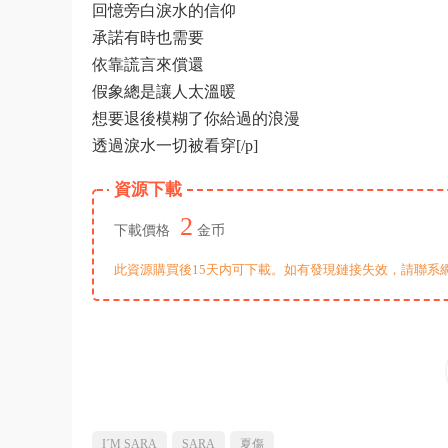
回憶旁白淚水的信仰
承諾有時也需要
依靠謊言來償還
假象總是讓人太溫暖
想要退後模糊了你給過的浪漫
透過淚水一切被看穿[/p]
資源下載
2
下載價格
金币
此資源購買後15天内可下載。如有發現鏈接失效，請聯系
I´M SARA
SARA
夏傷