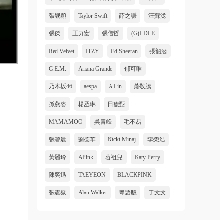
張靓穎
Taylor Swift
薛之謙
汪蘇泷
張傑
王力宏
張信哲
(G)I-DLE
Red Velvet
ITZY
Ed Sheeran
張韶涵
G.E.M.
Ariana Grande
郁可唯
乃木坂46
aespa
A Lin
蕭敬騰
孫燕姿
楊丞琳
田馥甄
MAMAMOO
吳青峰
毛不易
張碧晨
劉德華
Nicki Minaj
李榮浩
黃麗玲
APink
容祖兒
Katy Perry
陳奕迅
TAEYEON
BLACKPINK
張震嶽
Alan Walker
粵語版
于文文