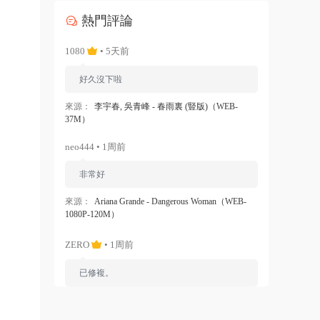
熱門評論
1080
• 5天前
好久沒下啦
來源：
李宇春, 吳青峰 - 春雨裏 (豎版)（WEB-
37M）
neo444 • 1周前
非常好
來源：
Ariana Grande - Dangerous Woman（WEB-
1080P-120M）
ZERO
• 1周前
已修複。
來源：
留言闆