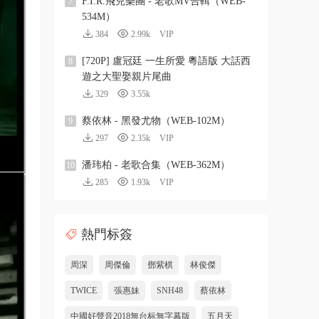
F.I.R.飛兒樂團 - 老歌MV合輯（WEB-
7
534M）
384
2.99k
VIP
[720P] 盧冠廷 一生所愛 粵語版 大話西
8
遊之大聖娶親片尾曲
329
3.55k
蔡依林 - 黑發尤物（WEB-102M）
9
297
2.35k
VIP
潘玮柏 - 老歌合集（WEB-362M）
10
285
1.93k
VIP
熱門标簽
周深
周傑倫
鄧紫棋
林俊傑
TWICE
張惠妹
SNH48
蔡依林
中國好聲音2018無台标無字幕版
五月天