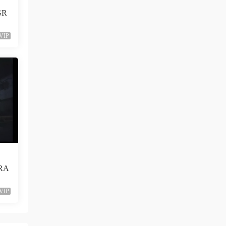
GR
VIP
RA
VIP