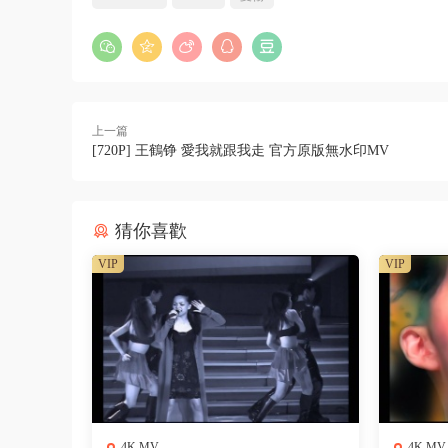
上一篇
[720P] 王鶴铮 愛我就跟我走 官方原版無水印MV
猜你喜歡
VIP
VIP
4K MV
4K MV