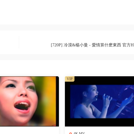
[720P] 冷漠&楊小曼 - 愛情算什麽東西 官方H
VIP
4K MV