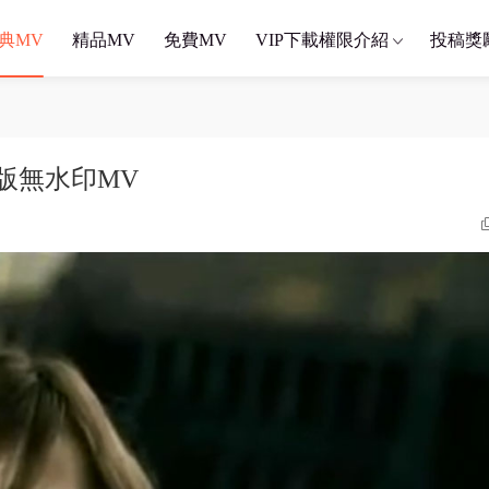
典MV
精品MV
免費MV
VIP下載權限介紹
投稿獎
原版無水印MV