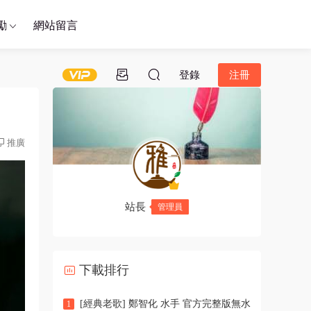
勵
網站留言
登錄
注冊
推廣
站長
管理員
下載排行
[經典老歌] 鄭智化 水手 官方完整版無水
1