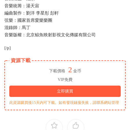
音樂統籌：湯天宙
編曲製作：劉洋 李星彤 彭軒
弦樂：國家首席愛樂樂團
混錄師：馬丁
音樂版權：北京鲸魚映射影視文化傳媒有限公司
[/p]
資源下載
2
下載價格
金币
VIP免費
立即購買
此資源購買後15天内可下載。如有發現鏈接失效，請聯系網站管理