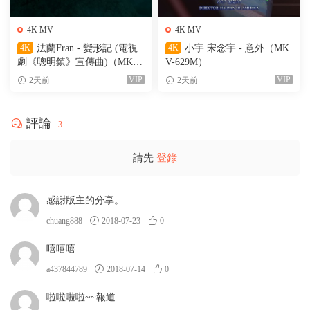
4K MV
4K MV
4K
法蘭Fran - 變形記 (電視
4K
小宇 宋念宇 - 意外（MK
劇《聰明鎮》宣傳曲)（MKV-
V-629M）
205M）
VIP
VIP
2天前
2天前
評論
3
請先
登錄
感謝版主的分享。
chuang888
2018-07-23
0
嘻嘻嘻
a437844789
2018-07-14
0
啦啦啦啦~~報道