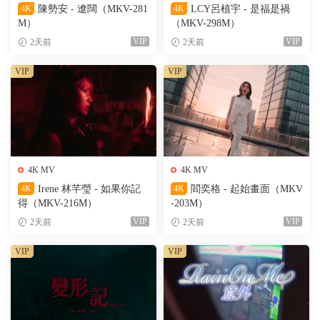
4K
陳勢安 - 遼闊（MKV-281
4K
LCY呂植宇 - 是福是禍
M）
（MKV-298M）
VIP
VIP
2天前
2天前
VIP
VIP
4K MV
4K MV
4K
Irene 林芊瑩 - 如果你記
4K
閻奕格 - 起始畫面（MKV
得（MKV-216M）
-203M）
VIP
VIP
2天前
2天前
VIP
VIP