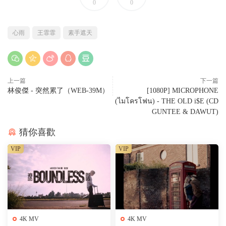
0
0
心雨
王霏霏
素手遮天
上一篇
下一篇
林俊傑 - 突然累了（WEB-39M）
[1080P] MICROPHONE
(ไมโครโฟน) - THE OLD i$E (CD
GUNTEE & DAWUT)
猜你喜歡
VIP
VIP
4K MV
4K MV