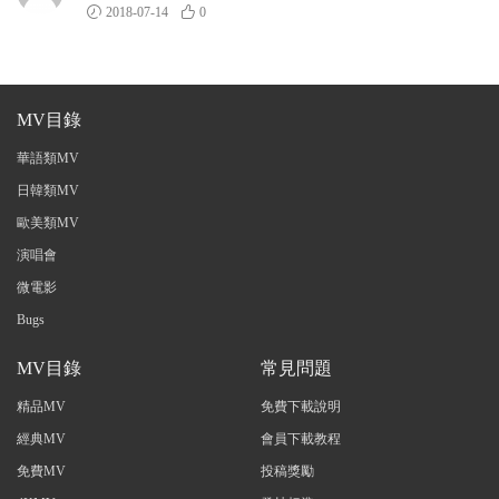
2018-07-14
0
MV目錄
華語類MV
日韓類MV
歐美類MV
演唱會
微電影
Bugs
MV目錄
常見問題
精品MV
免費下載說明
經典MV
會員下載教程
免費MV
投稿獎勵