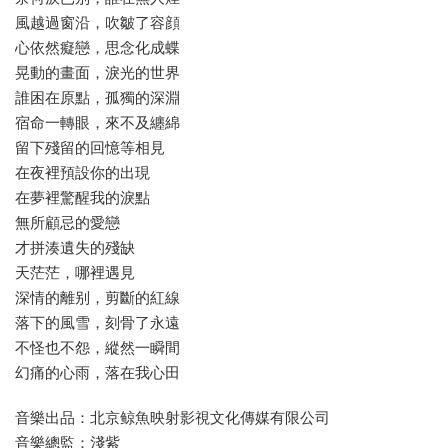
風越過窗沿，吹皺了容顔
心依然癡戀，思念化成蝶
晃動的畫面，淚光的世界
誰困在原點，孤獨的深淵
宿命一轉眼，來不及纏綿
留下殘留的回憶等相見
在夜裡預設你的出現
在夢裡驚醒我的淚點
無所顧忌的愛戀
才拼湊遺失的殘缺
天茫茫，哪裡遇見
深情的離别，剪斷的紅線
落下的風雪，刻骨了永遠
不怪也不怨，縱然一瞬間
幻痛的心雨，落在我心田
音樂出品：北京鲸魚映射影視文化傳媒有限公司
音樂總監：淺紫