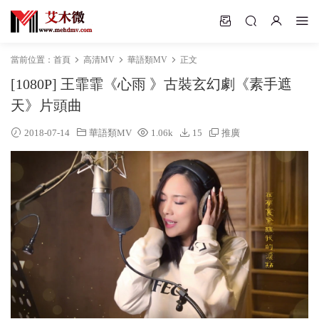
當前位置：
首頁
高清MV
華語類MV
正文
[1080P] 王霏霏《心雨 》古裝玄幻劇《素手遮
天》片頭曲
2018-07-14
華語類MV
1.06k
15
推廣