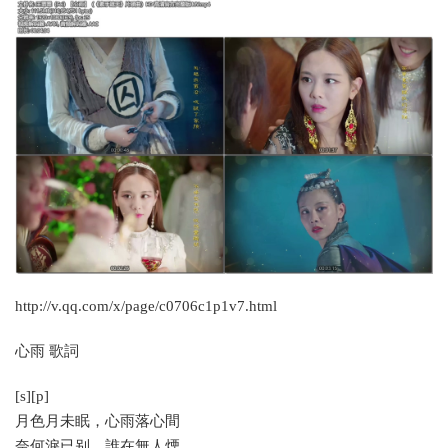
http://v.qq.com/x/page/c0706c1p1v7.html
心雨 歌詞
[s][p]
月色月未眠，心雨落心間
奈何淚已别，誰在無人煙