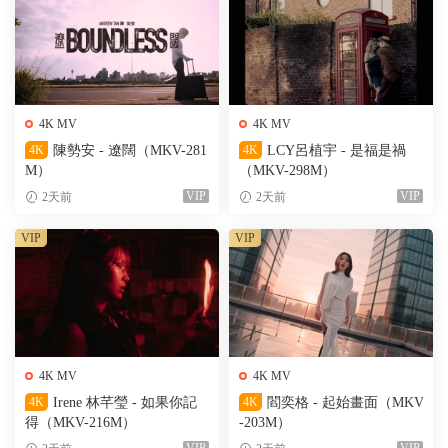
4K MV
4K MV
4K
陳勢安 - 遼闊（MKV-281
4K
LCY呂植宇 - 是福是禍
M）
（MKV-298M）
VIP
VIP
2天前
2天前
VIP
VIP
4K MV
4K MV
4K
Irene 林芊瑩 - 如果你記
4K
閻奕格 - 起始畫面（MKV
得（MKV-216M）
-203M）