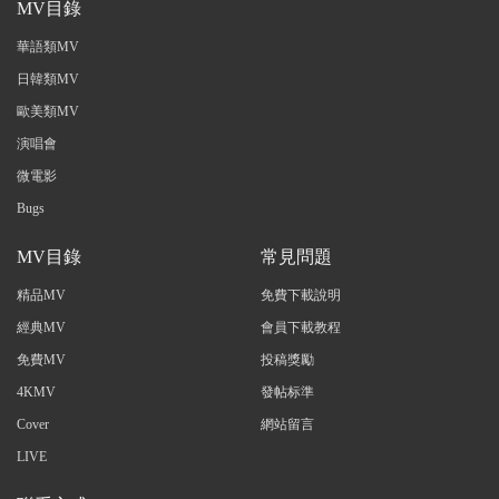
MV目錄
華語類MV
日韓類MV
歐美類MV
演唱會
微電影
Bugs
MV目錄
常見問題
精品MV
免費下載說明
經典MV
會員下載教程
免費MV
投稿獎勵
4KMV
發帖标準
Cover
網站留言
LIVE