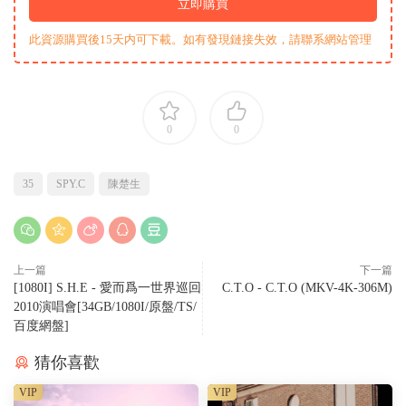
立即購買
此資源購買後15天内可下載。如有發現鏈接失效，請聯系網站管理
0
0
35
SPY.C
陳楚生
上一篇
下一篇
[1080I] S.H.E - 愛而爲一世界巡回
C.T.O - C.T.O (MKV-4K-306M)
2010演唱會[34GB/1080I/原盤/TS/
百度網盤]
猜你喜歡
VIP
VIP