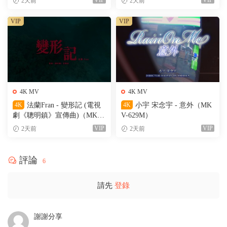
VIP
VIP
2天前
2天前
VIP
VIP
4K MV
4K MV
4K
法蘭Fran - 變形記 (電視
4K
小宇 宋念宇 - 意外（MK
劇《聰明鎮》宣傳曲)（MKV-
V-629M）
205M）
VIP
VIP
2天前
2天前
評論
6
請先
登錄
謝謝分享