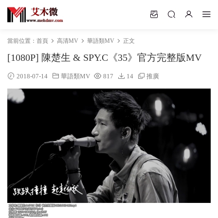
當前位置：
首頁
高清MV
華語類MV
正文
[1080P] 陳楚生 & SPY.C《35》官方完整版MV
2018-07-14
華語類MV
817
14
推廣