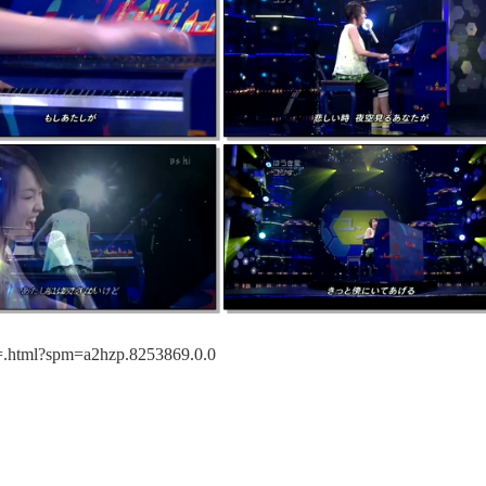
.html?spm=a2hzp.8253869.0.0