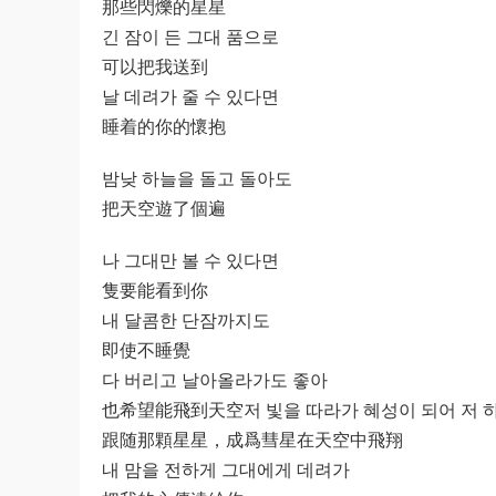
那些閃爍的星星
긴 잠이 든 그대 품으로
可以把我送到
날 데려가 줄 수 있다면
睡着的你的懷抱
밤낮 하늘을 돌고 돌아도
把天空遊了個遍
나 그대만 볼 수 있다면
隻要能看到你
내 달콤한 단잠까지도
即使不睡覺
다 버리고 날아올라가도 좋아
也希望能飛到天空저 빛을 따라가 혜성이 되어 저 
跟随那顆星星，成爲彗星在天空中飛翔
내 맘을 전하게 그대에게 데려가