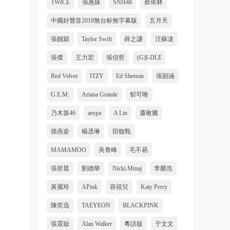
TWICE
張惠妹
SNH48
蔡依林
中國好聲音2018無台标無字幕版
五月天
張靓穎
Taylor Swift
薛之謙
汪蘇泷
張傑
王力宏
張信哲
(G)I-DLE
Red Velvet
ITZY
Ed Sheeran
張韶涵
G.E.M.
Ariana Grande
郁可唯
乃木坂46
aespa
A Lin
蕭敬騰
孫燕姿
楊丞琳
田馥甄
MAMAMOO
吳青峰
毛不易
張碧晨
劉德華
Nicki Minaj
李榮浩
黃麗玲
APink
容祖兒
Katy Perry
陳奕迅
TAEYEON
BLACKPINK
張震嶽
Alan Walker
粵語版
于文文