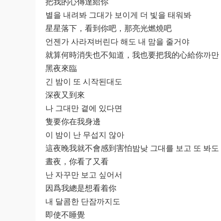
把我的心傳達給你
별을 내려봐 그대가 보이게 더 빛을 태워봐
星星落下，看到你吧，那亮光燃燒吧
언젠가 사라져버린다 해도 내 맘을 줄거야
就算何時消失也不知道，我也要把我的心給你까만 
黑夜來臨
긴 밤이 또 시작된대도
深夜又到來
나 그대만 곁에 있다면
隻要你在我身邊
이 밤이 난 무섭지 않아
這夜晚我就不會感到害怕밤낮 그대를 보고 또 봐도
晝夜，你看了又看
난 자꾸만 보고 싶어서
因爲我總是想看着你
내 달콤한 단잠까지도
即使不睡覺