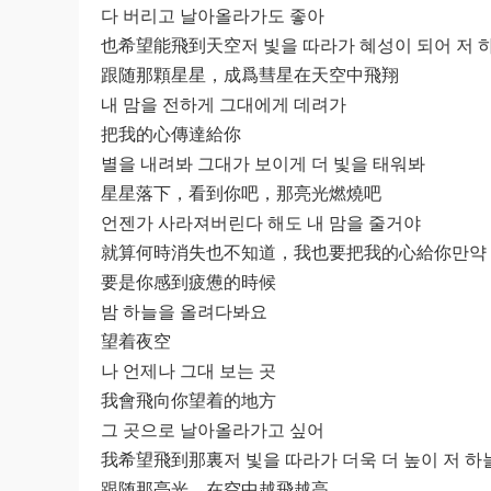
다 버리고 날아올라가도 좋아
也希望能飛到天空저 빛을 따라가 혜성이 되어 저 
跟随那顆星星，成爲彗星在天空中飛翔
내 맘을 전하게 그대에게 데려가
把我的心傳達給你
별을 내려봐 그대가 보이게 더 빛을 태워봐
星星落下，看到你吧，那亮光燃燒吧
언젠가 사라져버린다 해도 내 맘을 줄거야
就算何時消失也不知道，我也要把我的心給你만약 그
要是你感到疲憊的時候
밤 하늘을 올려다봐요
望着夜空
나 언제나 그대 보는 곳
我會飛向你望着的地方
그 곳으로 날아올라가고 싶어
我希望飛到那裏저 빛을 따라가 더욱 더 높이 저 하
跟随那亮光，在空中越飛越高