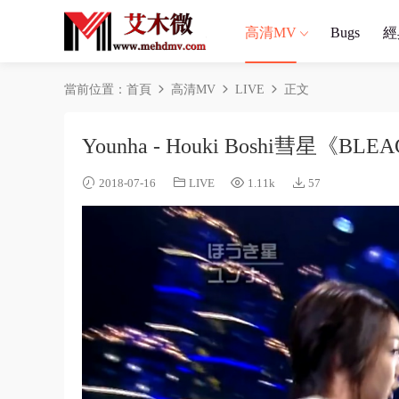
高清MV
Bugs
經
當前位置：
首頁
高清MV
LIVE
正文
Younha - Houki Boshi彗星《
2018-07-16
LIVE
1.11k
57