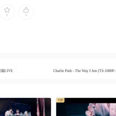
0
0
場LIVE
Charlie Puth - The Way I Am (TS-1080P
VIP