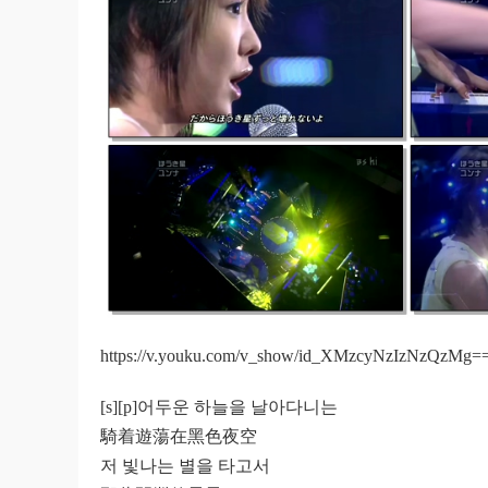
https://v.youku.com/v_show/id_XMzcyNzIzNzQzMg==
[s][p]어두운 하늘을 날아다니는
騎着遊蕩在黑色夜空
저 빛나는 별을 타고서