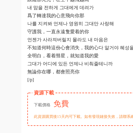
내 맘을 전하게 그대에게 데려가
爲了轉達我的心意飛向你那
나를 지켜봐 언제나 영원히 그대만 사랑해
守護我，一直永遠隻愛着的你
언젠가 사라져버릴지 몰라도 내 마음은
不知道何時這份心會消失，我的心다 알거야 혜성을 
全明白，看着彗星，就知道我的愛
그대가 어디에 있든 언제나 비춰줄테니까
無論你在哪，都會照亮你
[/p]
資源下載
免費
下載價格
此資源購買後15天内可下載。如有發現鏈接失效，請聯系