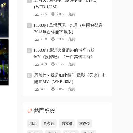
五月天, 周傑倫 - 說好不哭（LIVE）
7
(WEB-122M)
3585
2.92k
免費
[1080P] 旦增尼瑪 - 九月（中國好聲音
8
2018無台标無字幕版）
3538
3.39k
免費
[1080P] 最近火爆網絡的抖音剪輯
9
MV《投降吧》《一百萬個可能》
3429
6.17k
免費
周傑倫 - 我是如此相信 電影《天火》主
10
題曲MV（WEB-98M）
3421
2.65k
免費
熱門标簽
周深
周傑倫
鄧紫棋
林俊傑