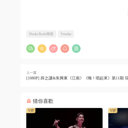
Houki Boshi彗星
Younha
上一篇
[1080P] 薛之謙&朱興東《江南》《嗨！唱起來》第11期 現
猜你喜歡
VIP
VIP