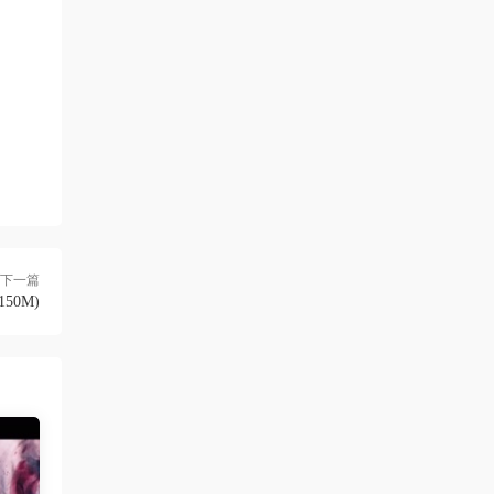
來源：
留言闆
下一篇
-150M)