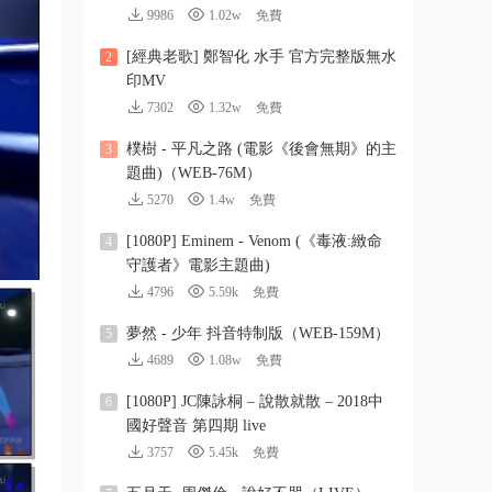
9986
1.02w
免費
[經典老歌] 鄭智化 水手 官方完整版無水
2
印MV
7302
1.32w
免費
樸樹 - 平凡之路 (電影《後會無期》的主
3
題曲)（WEB-76M）
5270
1.4w
免費
[1080P] Eminem - Venom (《毒液:緻命
4
守護者》電影主題曲)
4796
5.59k
免費
夢然 - 少年 抖音特制版（WEB-159M）
5
4689
1.08w
免費
[1080P] JC陳詠桐 – 說散就散 – 2018中
6
國好聲音 第四期 live
3757
5.45k
免費