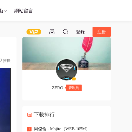
勵
網站留言
登錄
注冊
推廣
ZERO
管理員
下載排行
周傑倫 - Mojito（WEB-105M）
1