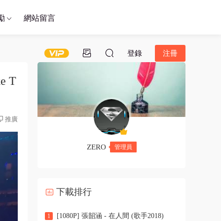
勵
網站留言
登錄
注冊
e T
推廣
ZERO
管理員
下載排行
[1080P] 張韶涵 - 在人間 (歌手2018)
1