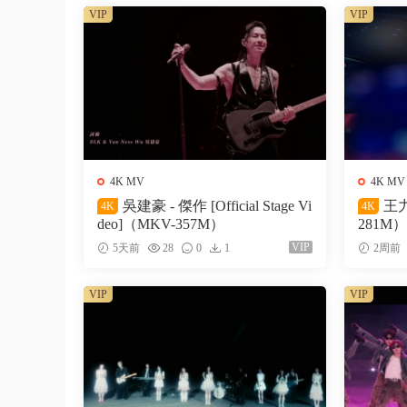
VIP
VIP
4K MV
4K MV
吳建豪 - 傑作 [Official Stage Vi
王力
4K
4K
deo]（MKV-357M）
281M）
VIP
5天前
28
0
1
2周前
VIP
VIP