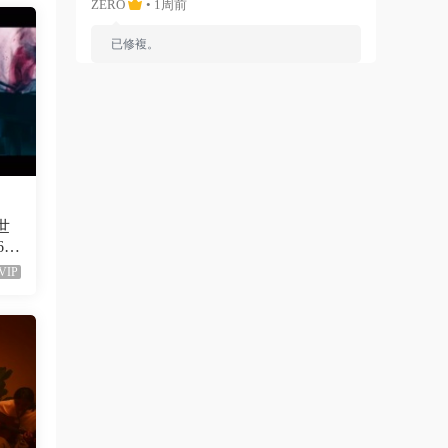
ZERO
• 1周前
已修複。
來源：
留言闆
liyunwen • 1周前
黑發尤物-蔡依林，鏈接失效
來源：
留言闆
liyunwen • 1周前
611
VIP
好的👌🏻
來源：
留言闆
z3370705 • 1周前
很不錯啊
來源：
[1080P] Taylor Swift、Brendon Urie - ME!
(Official Video)