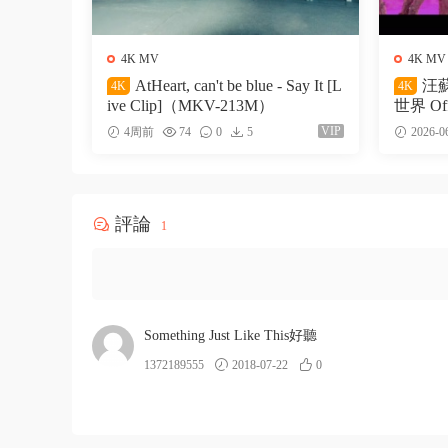
4K MV
4K MV
AtHeart, can't be blue - Say It [L
汪蘇
4K
4K
ive Clip]（MKV-213M）
世界 Off
27M）
VIP
4周前
74
0
5
2026-0
評論
1
Something Just Like This好聽
1372189555
2018-07-22
0