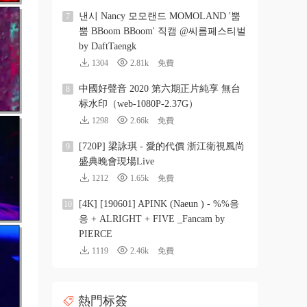
낸시 Nancy 모모랜드 MOMOLAND '뿜
7
뿜 BBoom BBoom' 직캠 @씨름페스티벌
by DaftTaengk
1304
2.81k
免費
中國好聲音 2020 第六期正片純享 無台
8
标水印（web-1080P-2.37G）
1298
2.66k
免費
[720P] 梁詠琪 - 愛的代價 浙江衛視風尚
9
盛典晚會現場Live
1212
1.65k
免費
[4K] [190601] APINK (Naeun ) - %%응
10
응 + ALRIGHT + FIVE _Fancam by
PIERCE
1119
2.46k
免費
熱門标簽