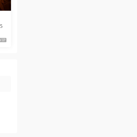
neo444 • 1周前
666666666666
5
來源：
[1080P] Sia - Move Your Body (Single Mix)
[Lyric] 抖音很火的BGM
VIP
三歲都很帥
• 2周前
多上點九十年代的經典港台歌啊，當今那些
垃圾歌論壇太多了
來源：
留言闆
ZERO
• 2周前
這歌沒MV
來源：
留言闆
yusong99 • 3周前