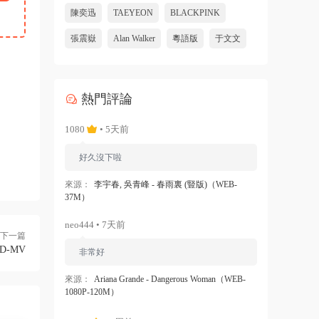
陳奕迅
TAEYEON
BLACKPINK
張震嶽
Alan Walker
粵語版
于文文
熱門評論
1080
• 5天前
好久沒下啦
來源：
李宇春, 吳青峰 - 春雨裏 (豎版)（WEB-
37M）
neo444 • 7天前
下一篇
D-MV
非常好
來源：
Ariana Grande - Dangerous Woman（WEB-
1080P-120M）