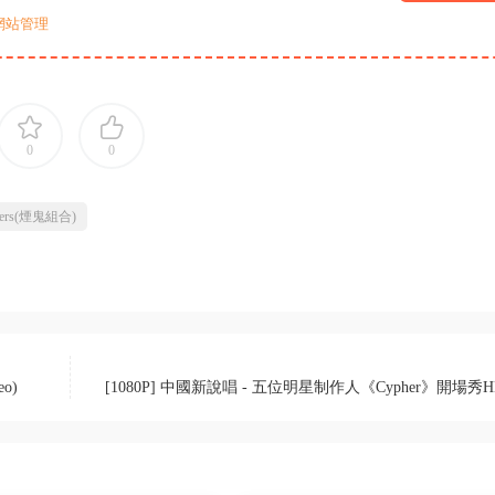
網站管理
0
0
okers(煙鬼組合)
eo)
[1080P] 中國新說唱 - 五位明星制作人《Cypher》開場秀H