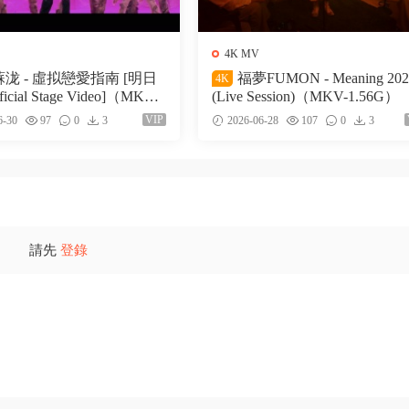
4K MV
泷 - 虛拟戀愛指南 [明日
福夢FUMON - Meaning 202
4K
icial Stage Video]（MKV-5
(Live Session)（MKV-1.56G）
VIP
6-30
97
0
3
2026-06-28
107
0
3
請先
登錄