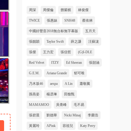
周深
周傑倫
鄧紫棋
林俊傑
TWICE
張惠妹
SNH48
蔡依林
中國好聲音2018無台标無字幕版
五月天
張靓穎
Taylor Swift
薛之謙
汪蘇泷
張傑
王力宏
張信哲
(G)I-DLE
Red Velvet
ITZY
Ed Sheeran
張韶涵
G.E.M.
Ariana Grande
郁可唯
乃木坂46
aespa
A Lin
蕭敬騰
孫燕姿
楊丞琳
田馥甄
MAMAMOO
吳青峰
毛不易
張碧晨
劉德華
Nicki Minaj
李榮浩
黃麗玲
APink
容祖兒
Katy Perry