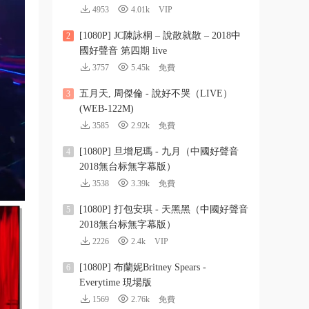
4953
4.01k
VIP
[1080P] JC陳詠桐 – 說散就散 – 2018中
2
國好聲音 第四期 live
3757
5.45k
免費
五月天, 周傑倫 - 說好不哭（LIVE）
3
(WEB-122M)
3585
2.92k
免費
[1080P] 旦增尼瑪 - 九月（中國好聲音
4
2018無台标無字幕版）
3538
3.39k
免費
[1080P] 打包安琪 - 天黑黑（中國好聲音
5
2018無台标無字幕版）
2226
2.4k
VIP
[1080P] 布蘭妮Britney Spears -
6
Everytime 現場版
1569
2.76k
免費