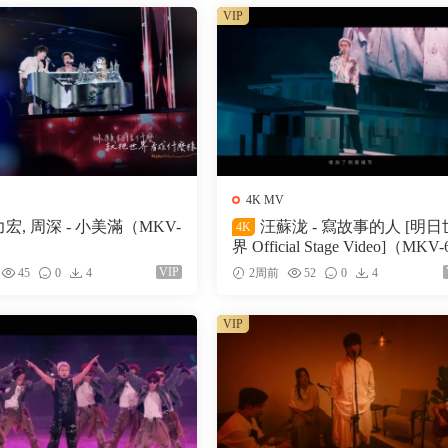
VIP
4K MV
宏, 周深 - 小美滿（MKV-
汪蘇泷 - 寫故事的人 [明日世
4K
界 Official Stage Video]（MKV-
M）
VIP
45
0
4
2周前
52
0
4
VIP