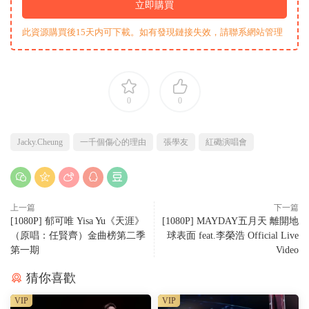
立即購買
此資源購買後15天内可下載。如有發現鏈接失效，請聯系網站管理
0
0
Jacky.Cheung
一千個傷心的理由
張學友
紅磡演唱會
上一篇
下一篇
[1080P] 郁可唯 Yisa Yu《天涯》
[1080P] MAYDAY五月天 離開地
（原唱：任賢齊）金曲榜第二季
球表面 feat.李榮浩 Official Live
第一期
Video
猜你喜歡
VIP
VIP