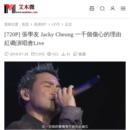
當前位置：
首頁
高清MV
LIVE
正文
[720P] 張學友 Jacky Cheung 一千個傷心的理由
紅磡演唱會Live
2018-07-28
LIVE
922
41
推廣