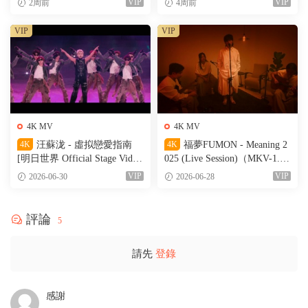
VIP
VIP
2周前
4周前
VIP
VIP
4K MV
4K MV
4K
汪蘇泷 - 虛拟戀愛指南
4K
福夢FUMON - Meaning 2
[明日世界 Official Stage Vide
025 (Live Session)（MKV-1.56
o]（MKV-527M）
G）
VIP
VIP
2026-06-30
2026-06-28
評論
5
請先
登錄
感謝