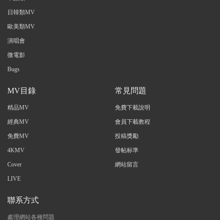
日韓類MV
歐美類MV
演唱會
微電影
Bugs
MV目錄
常見問題
精品MV
免費下載說明
經典MV
會員下載教程
免費MV
投稿獎勵
4KMV
發帖标準
Cover
網站留言
LIVE
聯系方式
處理網站各種問題