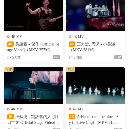
4K MV
4K MV
4K
吳建豪 - 傑作 [Official St
4K
王力宏, 周深 - 小美滿
age Video]（MKV-357M）
（MKV-281M）
VIP
VIP
5天前
2周前
VIP
VIP
4K MV
4K MV
4K
汪蘇泷 - 寫故事的人 [明
4K
AtHeart, can't be blue - Sa
日世界 Official Stage Video]
y It [Live Clip]（MKV-213
（MKV-611M）
M）