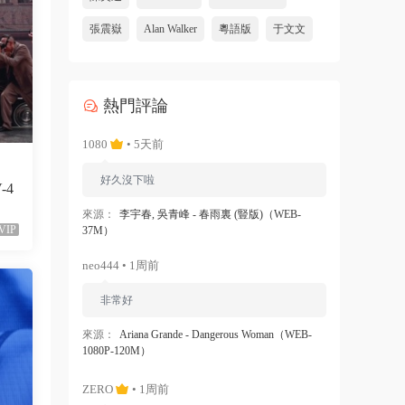
張震嶽
Alan Walker
粵語版
于文文
熱門評論
1080
• 5天前
好久沒下啦
V-4
來源：
李宇春, 吳青峰 - 春雨裏 (豎版)（WEB-
VIP
37M）
neo444 • 1周前
非常好
來源：
Ariana Grande - Dangerous Woman（WEB-
1080P-120M）
ZERO
• 1周前