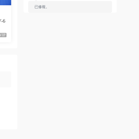
已修複。
來源：
留言闆
V-6
liyunwen • 1周前
VIP
黑發尤物-蔡依林，鏈接失效
來源：
留言闆
liyunwen • 1周前
好的👌🏻
來源：
留言闆
z3370705 • 1周前
很不錯啊
來源：
[1080P] Taylor Swift、Brendon Urie - ME!
(Official Video)