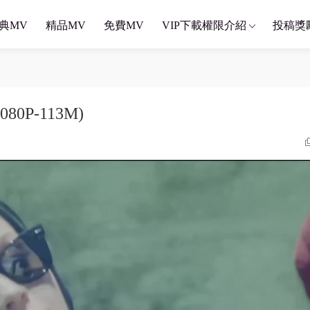
典MV
精品MV
免費MV
VIP下載權限介紹
投稿獎
1080P-113M)