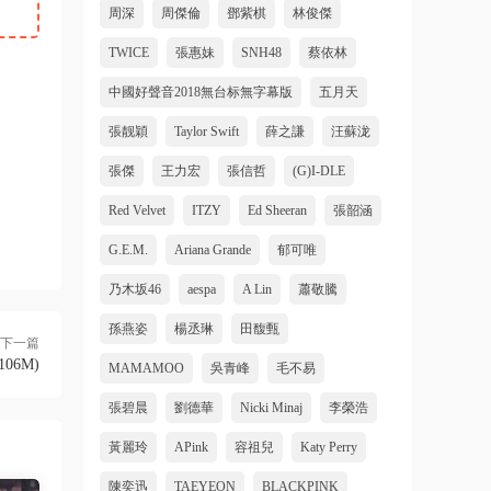
周深
周傑倫
鄧紫棋
林俊傑
TWICE
張惠妹
SNH48
蔡依林
中國好聲音2018無台标無字幕版
五月天
張靓穎
Taylor Swift
薛之謙
汪蘇泷
張傑
王力宏
張信哲
(G)I-DLE
Red Velvet
ITZY
Ed Sheeran
張韶涵
G.E.M.
Ariana Grande
郁可唯
乃木坂46
aespa
A Lin
蕭敬騰
孫燕姿
楊丞琳
田馥甄
下一篇
-106M)
MAMAMOO
吳青峰
毛不易
張碧晨
劉德華
Nicki Minaj
李榮浩
黃麗玲
APink
容祖兒
Katy Perry
陳奕迅
TAEYEON
BLACKPINK