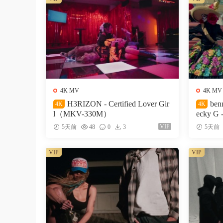
4K MV
4K MV
H3RIZON - Certified Lover Gir
ben
4K
4K
l（MKV-330M）
ecky G 
327M）
VIP
5天前
48
0
3
5天前
VIP
VIP