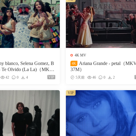
4K MV
ny blanco, Selena Gomez, B
Ariana Grande - petal（MK
4K
- Te Olvido (La La)（MKV-
37M）
VIP
42
0
4
5天前
46
0
2
VIP