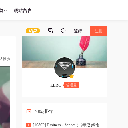
勵
網站留言
登錄
注冊
推廣
ZERO
管理員
下載排行
[1080P] Eminem - Venom (《毒液:緻命
1