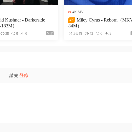
4K MV
id Kushner - Darkerside
Miley Cyrus - Reborn（MK
4K
-183M）
84M）
VIP
38
0
0
5天前
42
0
2
請先
登錄