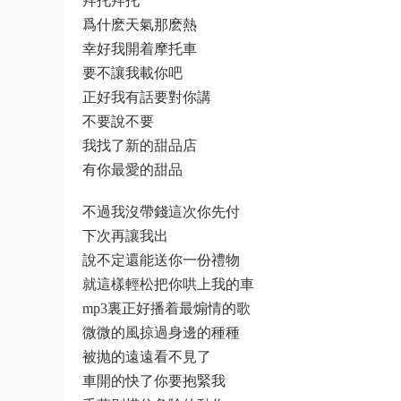
拜托拜托
爲什麽天氣那麽熱
幸好我開着摩托車
要不讓我載你吧
正好我有話要對你講
不要說不要
我找了新的甜品店
有你最愛的甜品
不過我沒帶錢這次你先付
下次再讓我出
說不定還能送你一份禮物
就這樣輕松把你哄上我的車
mp3裏正好播着最煽情的歌
微微的風掠過身邊的種種
被抛的遠遠看不見了
車開的快了你要抱緊我