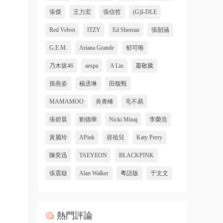
張傑
王力宏
張信哲
(G)I-DLE
Red Velvet
ITZY
Ed Sheeran
張韶涵
G.E.M.
Ariana Grande
郁可唯
乃木坂46
aespa
A Lin
蕭敬騰
孫燕姿
楊丞琳
田馥甄
MAMAMOO
吳青峰
毛不易
張碧晨
劉德華
Nicki Minaj
李榮浩
黃麗玲
APink
容祖兒
Katy Perry
陳奕迅
TAEYEON
BLACKPINK
張震嶽
Alan Walker
粵語版
于文文
熱門評論