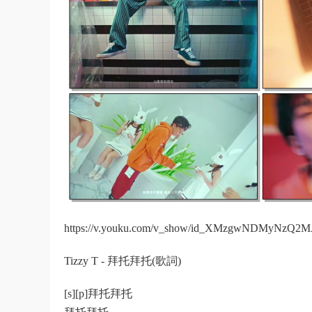
https://v.youku.com/v_show/id_XMzgwNDMyNzQ2MA
Tizzy T - 拜托拜托(歌詞)
[s][p]拜托拜托