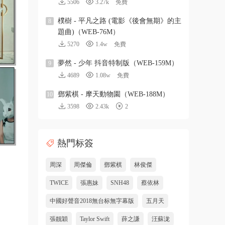
5506
3.27k
免費
樸樹 - 平凡之路 (電影《後會無期》的主
8
題曲)（WEB-76M）
5270
1.4w
免費
夢然 - 少年 抖音特制版（WEB-159M）
9
4689
1.08w
免費
鄧紫棋 - 摩天動物園（WEB-188M）
10
3598
2.43k
2
熱門标簽
周深
周傑倫
鄧紫棋
林俊傑
TWICE
張惠妹
SNH48
蔡依林
中國好聲音2018無台标無字幕版
五月天
張靓穎
Taylor Swift
薛之謙
汪蘇泷