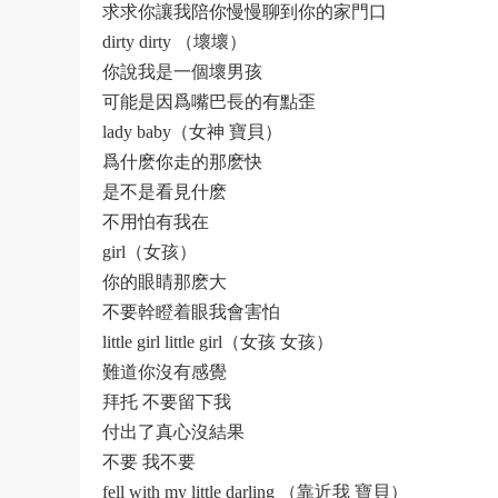
求求你讓我陪你慢慢聊到你的家門口
dirty dirty （壞壞）
你說我是一個壞男孩
可能是因爲嘴巴長的有點歪
lady baby（女神 寶貝）
爲什麽你走的那麽快
是不是看見什麽
不用怕有我在
girl（女孩）
你的眼睛那麽大
不要幹瞪着眼我會害怕
little girl little girl（女孩 女孩）
難道你沒有感覺
拜托 不要留下我
付出了真心沒結果
不要 我不要
fell with my little darling （靠近我 寶貝）