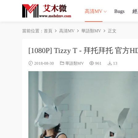
高清MV
Bugs
經
當前位置：
首頁
高清MV
華語類MV
正文
[1080P] Tizzy T - 拜托拜托 官方H
2018-08-30
華語類MV
961
13