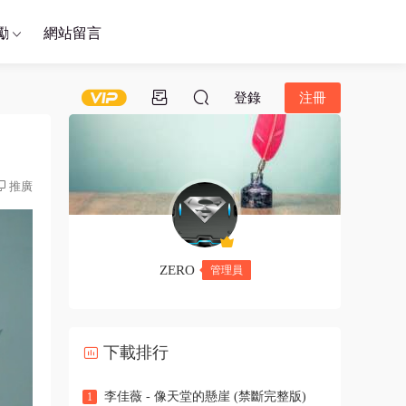
勵
網站留言
登錄
注冊
推廣
ZERO
管理員
下載排行
李佳薇 - 像天堂的懸崖 (禁斷完整版)
1