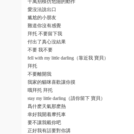
千萬别模仿危險的動作
愛沒法說出口
尴尬的小朋友
難道你沒有感覺
拜托 不要留下我
付出了真心沒結果
不要 我不要
fell with my little darling（靠近我 寶貝）
拜托
不要離開我
我家的貓咪喜歡讓你摸
哦拜托 拜托
stay my little darling（請你留下 寶貝）
爲什麽天氣那麽熱
幸好我開着摩托車
要不讓我載你吧
正好我有話要對你講