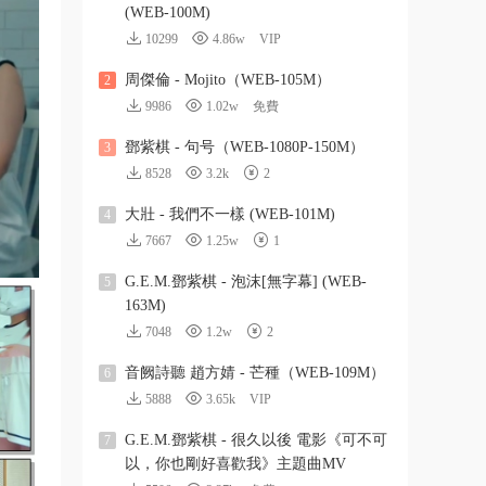
(WEB-100M)
10299
4.86w
VIP
周傑倫 - Mojito（WEB-105M）
2
9986
1.02w
免費
鄧紫棋 - 句号（WEB-1080P-150M）
3
8528
3.2k
2
大壯 - 我們不一樣 (WEB-101M)
4
7667
1.25w
1
G.E.M.鄧紫棋 - 泡沫[無字幕] (WEB-
5
163M)
7048
1.2w
2
音阙詩聽 趙方婧 - 芒種（WEB-109M）
6
5888
3.65k
VIP
G.E.M.鄧紫棋 - 很久以後 電影《可不可
7
以，你也剛好喜歡我》主題曲MV