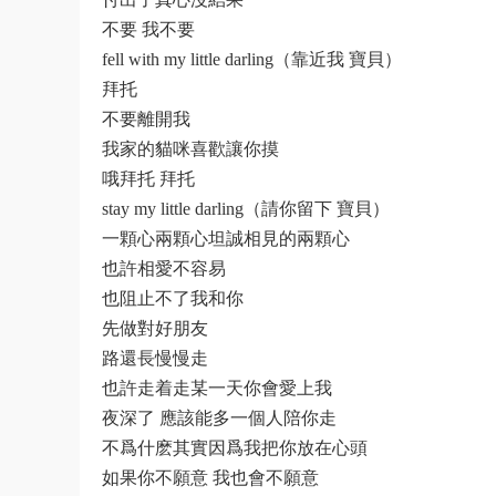
不要 我不要
fell with my little darling（靠近我 寶貝）
拜托
不要離開我
我家的貓咪喜歡讓你摸
哦拜托 拜托
stay my little darling（請你留下 寶貝）
一顆心兩顆心坦誠相見的兩顆心
也許相愛不容易
也阻止不了我和你
先做對好朋友
路還長慢慢走
也許走着走某一天你會愛上我
夜深了 應該能多一個人陪你走
不爲什麽其實因爲我把你放在心頭
如果你不願意 我也會不願意