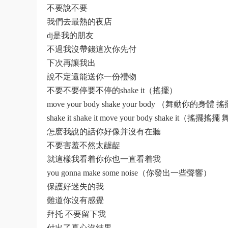
不要說不要
我們去最熱的夜店
dj是我的朋友
不過我沒帶錢這次你先付
下次再讓我出
說不定還能送你一份禮物
不要不要停要不停的shake it（搖擺）
move your body shake your body （舞動你的
shake it shake it move your body shake it
怎麽我說的話你好像并沒有在聽
不要害羞不然太龌龊
就這樣我看着你你也一直看着我
you gonna make some noise（你發出一些聲響）
保護好迷失的我
難道你沒有感覺
拜托 不要留下我
付出了真心沒結果