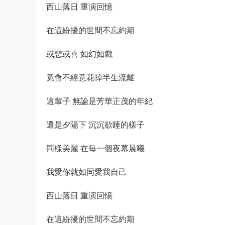
西山落日 重演回憶
在這紛擾的世間不忘約期
或悲或喜 如幻如戲
竟會不經意花掉半生流離
這輩子 無論是芳華正茂的年紀
還是夕陽下 沉沉欲睡的樣子
同樣美麗 在每一個夜幕晨曦
我愛你就如同愛我自己
西山落日 重演回憶
在這紛擾的世間不忘約期