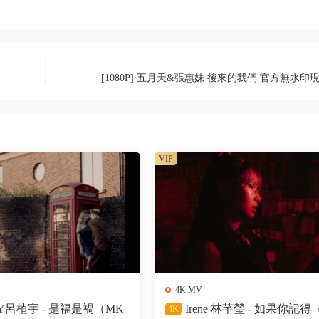
[1080P] 五月天&張惠妹 後來的我們 官方無水印現場
VIP
4K MV
Y呂植宇 - 是福是禍（MK
Irene 林芊瑩 - 如果你記得
4K