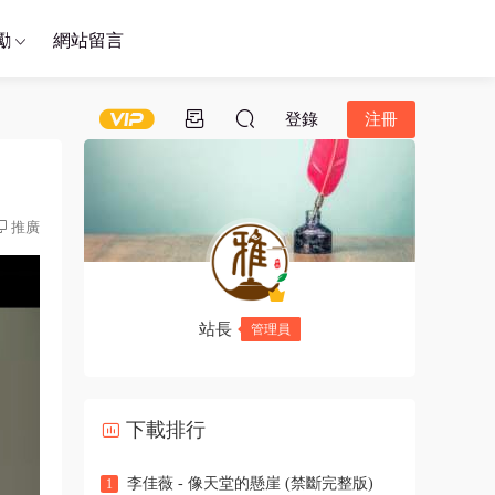
勵
網站留言
登錄
注冊
推廣
站長
管理員
下載排行
李佳薇 - 像天堂的懸崖 (禁斷完整版)
1