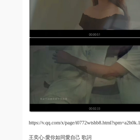
https://v.qq.com/x/page/i0772wtshb8.html?spm=a2h0k.11
王奕心-愛你如同愛自己 歌詞