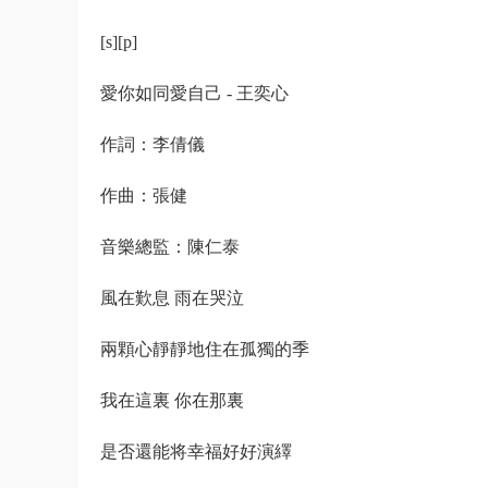
[s][p]
愛你如同愛自己 - 王奕心
作詞：李倩儀
作曲：張健
音樂總監：陳仁泰
風在歎息 雨在哭泣
兩顆心靜靜地住在孤獨的季
我在這裏 你在那裏
是否還能将幸福好好演繹