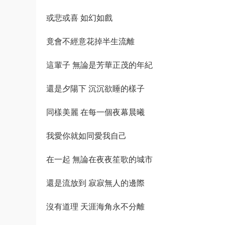
或悲或喜 如幻如戲
竟會不經意花掉半生流離
這輩子 無論是芳華正茂的年紀
還是夕陽下 沉沉欲睡的樣子
同樣美麗 在每一個夜幕晨曦
我愛你就如同愛我自己
在一起 無論在夜夜笙歌的城市
還是流放到 寂寂無人的邊際
沒有道理 天涯海角永不分離