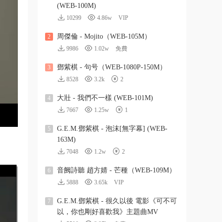
(WEB-100M)
10299
4.86w
VIP
周傑倫 - Mojito（WEB-105M）
2
9986
1.02w
免費
鄧紫棋 - 句号（WEB-1080P-150M）
3
8528
3.2k
2
大壯 - 我們不一樣 (WEB-101M)
4
7667
1.25w
1
G.E.M.鄧紫棋 - 泡沫[無字幕] (WEB-
5
163M)
7048
1.2w
2
音阙詩聽 趙方婧 - 芒種（WEB-109M）
6
5888
3.65k
VIP
G.E.M.鄧紫棋 - 很久以後 電影《可不可
7
以，你也剛好喜歡我》主題曲MV