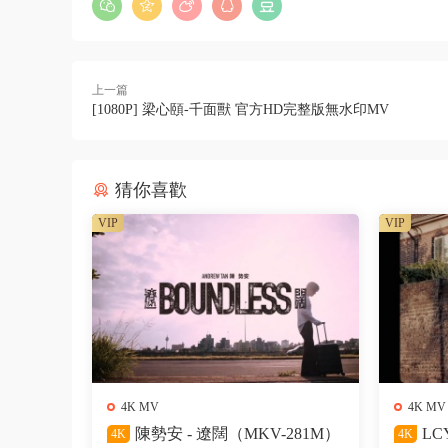
上一篇
[1080P] 梁心頤-千面獸 官方HD完整版無水印MV
猜你喜歡
VIP
VIP
4K MV
4K MV
陳勢安 - 遼闊（MKV-281M）
LC
4K
4K