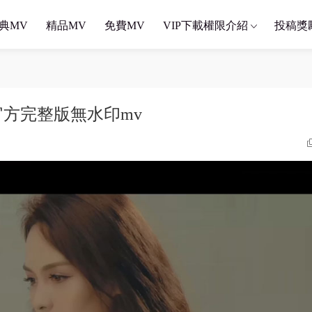
典MV
精品MV
免費MV
VIP下載權限介紹
投稿獎
 官方完整版無水印mv