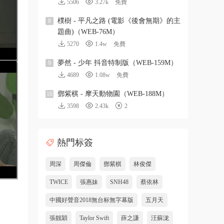
5506
3.27k
免費
樸樹 - 平凡之路 (電影《後會無期》的主
8
題曲)（WEB-76M）
5270
1.4w
免費
夢然 - 少年 抖音特制版（WEB-159M）
9
4689
1.08w
免費
鄧紫棋 - 摩天動物園（WEB-188M）
10
3598
2.43k
2
熱門标簽
周深
周傑倫
鄧紫棋
林俊傑
TWICE
張惠妹
SNH48
蔡依林
中國好聲音2018無台标無字幕版
五月天
張靓穎
Taylor Swift
薛之謙
汪蘇泷