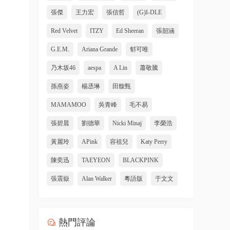
張傑
王力宏
張信哲
(G)I-DLE
Red Velvet
ITZY
Ed Sheeran
張韶涵
G.E.M.
Ariana Grande
郁可唯
乃木坂46
aespa
A Lin
蕭敬騰
孫燕姿
楊丞琳
田馥甄
MAMAMOO
吳青峰
毛不易
張碧晨
劉德華
Nicki Minaj
李榮浩
黃麗玲
APink
容祖兒
Katy Perry
陳奕迅
TAEYEON
BLACKPINK
張震嶽
Alan Walker
粵語版
于文文
熱門評論