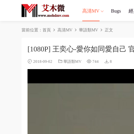
高清MV
Bugs
經
當前位置：
首頁
高清MV
華語類MV
正文
[1080P] 王奕心-愛你如同愛自己
2018-09-02
華語類MV
744
8