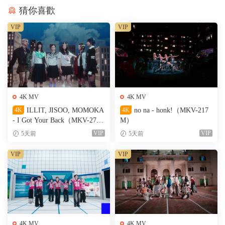
猜你喜歡
VIP
VIP
4K MV
4K MV
4K
ILLIT, JISOO, MOMOKA
4K
no na - honk!（MKV-217
- I Got Your Back（MKV-274
M）
M）
VIP
VIP
5天前
5天前
VIP
VIP
4K MV
4K MV