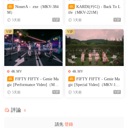
4K
NouerA - .exe（MKV-384
4K
KARDI(카디) - Back To L
M）
ife（MKV-221M）
VIP
VIP
5天前
5天前
VIP
VIP
4K MV
4K MV
4K
FIFTY FIFTY - Genie Ma
4K
FIFTY FIFTY - Genie Ma
gic [Performance Video]（MK
gic [Special Video]（MKV-199
V-356M）
M）
VIP
VIP
5天前
5天前
評論
0
請先
登錄