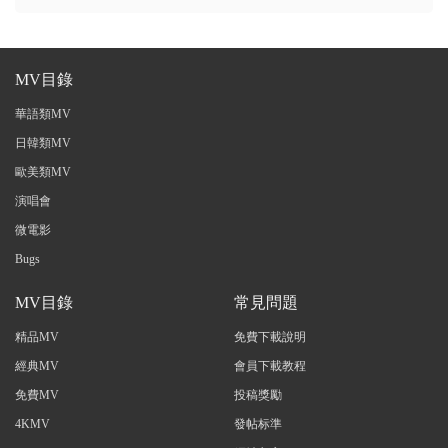
MV目錄
華語類MV
日韓類MV
歐美類MV
演唱會
微電影
Bugs
MV目錄
常見問題
精品MV
免費下載說明
經典MV
會員下載教程
免費MV
投稿獎勵
4KMV
發帖标準