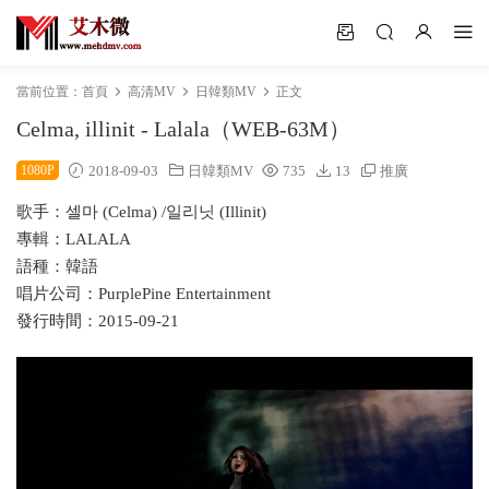
當前位置：
首頁
高清MV
日韓類MV
正文
Celma, illinit - Lalala（WEB-63M）
1080P
2018-09-03
日韓類MV
735
13
推廣
歌手：셀마 (Celma) /일리닛 (Illinit)
專輯：LALALA
語種：韓語
唱片公司：PurplePine Entertainment
發行時間：2015-09-21