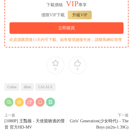
VIP
下載價格
專享
僅限VIP下載
升級VIP
立即購買
此資源購買後15天内可下載。如有發現鏈接失效，請聯系網站管理
0
0
Celma
illinit
LALALA
上一篇
下一篇
[1080P] 王豔薇 - 天使親吻過的聲
Girls' Generation(少女時代) - The
音 官方HD-MV
Boys (m2ts-1.39G)