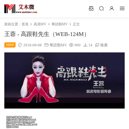
當前位置：
首頁
高清MV
華語類MV
正文
王蓉 - 高跟鞋先生（WEB-124M）
1080P
2018-09-08
華語類MV
900
14
推廣