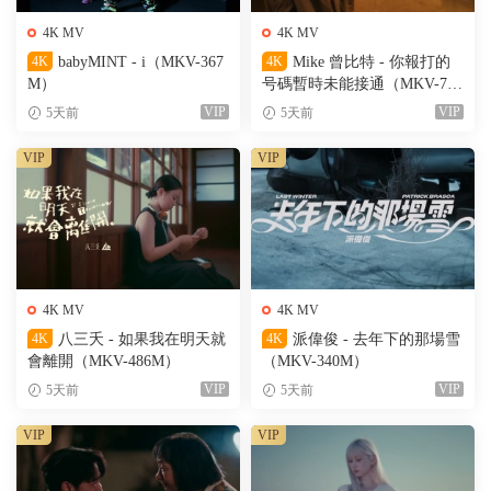
4K MV
4K MV
4K
babyMINT - i（MKV-367
4K
Mike 曾比特 - 你報打的
M）
号碼暫時未能接通（MKV-701
M）
VIP
VIP
5天前
5天前
VIP
VIP
4K MV
4K MV
4K
八三夭 - 如果我在明天就
4K
派偉俊 - 去年下的那場雪
會離開（MKV-486M）
（MKV-340M）
VIP
VIP
5天前
5天前
VIP
VIP