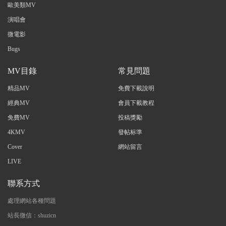
歐美類MV
演唱會
微電影
Bugs
MV目錄
常見問題
精品MV
免費下載說明
經典MV
會員下載教程
免費MV
投稿獎勵
4KMV
發帖标準
Cover
網站留言
LIVE
聯系方式
處理網站各種問題
站長微信：shuzicn