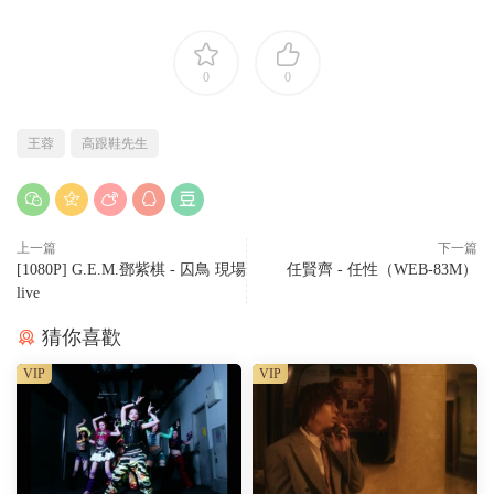
0
0
王蓉
高跟鞋先生
上一篇
下一篇
[1080P] G.E.M.鄧紫棋 - 囚鳥 現場
任賢齊 - 任性（WEB-83M）
live
猜你喜歡
VIP
VIP