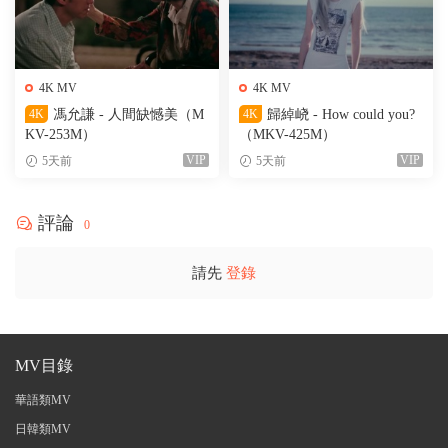
4K MV
4K MV
4K
馮允謙 - 人間缺憾美（M
4K
歸綽峣 - How could you?
KV-253M）
（MKV-425M）
VIP
VIP
5天前
5天前
評論
0
請先
登錄
MV目錄
華語類MV
日韓類MV