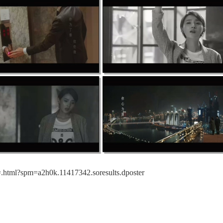
tml?spm=a2h0k.11417342.soresults.dposter