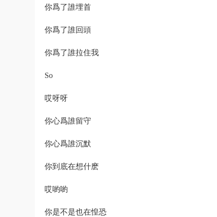
你爲了誰埋首
你爲了誰回頭
你爲了誰拉住我
So
哎呀呀
你心爲誰留守
你心爲誰沉默
你到底在想什麽
哎喲喲
你是不是也在惶恐