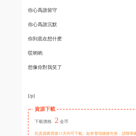
你心爲誰留守
你心爲誰沉默
你到底在想什麽
哎喲喲
想像你對我笑了
[/p]
資源下載
2
下載價格
金币
此資源購買後15天内可下載。如有發現鏈接失效，請聯系