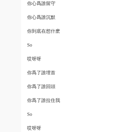
你心爲誰留守
你心爲誰沉默
你到底在想什麽
So
哎呀呀
你爲了誰埋首
你爲了誰回頭
你爲了誰拉住我
So
哎呀呀