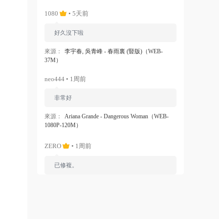
1080
• 5天前
好久沒下啦
來源：
李宇春, 吳青峰 - 春雨裏 (豎版)（WEB-
37M）
neo444 • 1周前
非常好
來源：
Ariana Grande - Dangerous Woman（WEB-
1080P-120M）
ZERO
• 1周前
已修複。
來源：
留言闆
liyunwen • 1周前