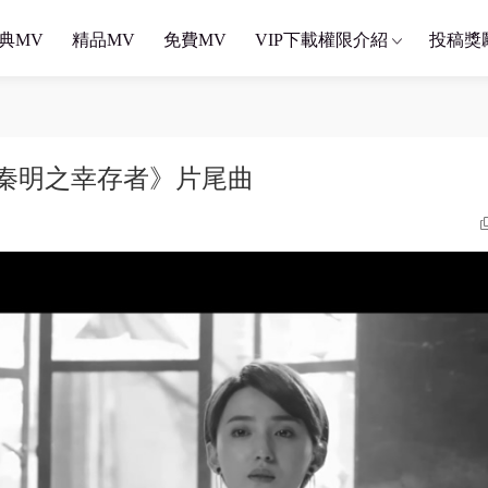
典MV
精品MV
免費MV
VIP下載權限介紹
投稿獎
《法醫秦明之幸存者》片尾曲