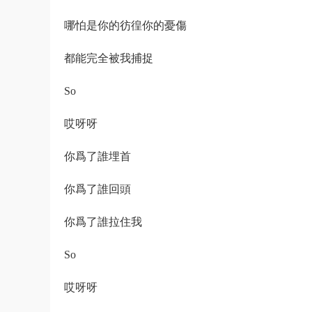
哪怕是你的彷徨你的憂傷
都能完全被我捕捉
So
哎呀呀
你爲了誰埋首
你爲了誰回頭
你爲了誰拉住我
So
哎呀呀