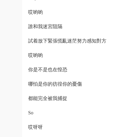
哎喲喲
誰和我迷宮阻隔
試着放下緊張慌亂迷茫努力感知對方
哎喲喲
你是不是也在惶恐
哪怕是你的彷徨你的憂傷
都能完全被我捕捉
So
哎呀呀