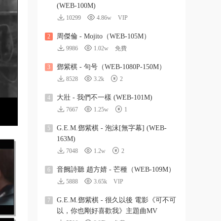
(WEB-100M)
10299
4.86w
VIP
周傑倫 - Mojito（WEB-105M）
2
9986
1.02w
免費
鄧紫棋 - 句号（WEB-1080P-150M）
3
8528
3.2k
2
大壯 - 我們不一樣 (WEB-101M)
4
7667
1.25w
1
G.E.M.鄧紫棋 - 泡沫[無字幕] (WEB-
5
163M)
7048
1.2w
2
音阙詩聽 趙方婧 - 芒種（WEB-109M）
6
5888
3.65k
VIP
G.E.M.鄧紫棋 - 很久以後 電影《可不可
7
以，你也剛好喜歡我》主題曲MV