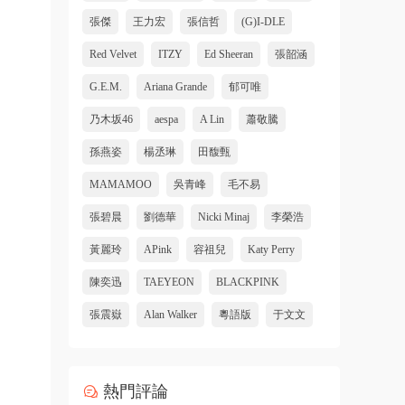
張傑
王力宏
張信哲
(G)I-DLE
Red Velvet
ITZY
Ed Sheeran
張韶涵
G.E.M.
Ariana Grande
郁可唯
乃木坂46
aespa
A Lin
蕭敬騰
孫燕姿
楊丞琳
田馥甄
MAMAMOO
吳青峰
毛不易
張碧晨
劉德華
Nicki Minaj
李榮浩
黃麗玲
APink
容祖兒
Katy Perry
陳奕迅
TAEYEON
BLACKPINK
張震嶽
Alan Walker
粵語版
于文文
熱門評論