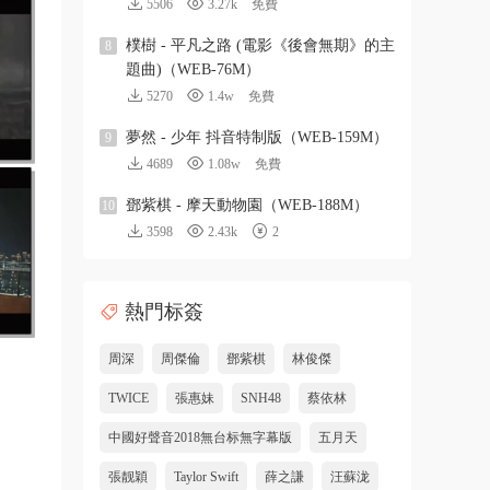
5506
3.27k
免費
樸樹 - 平凡之路 (電影《後會無期》的主
8
題曲)（WEB-76M）
5270
1.4w
免費
夢然 - 少年 抖音特制版（WEB-159M）
9
4689
1.08w
免費
鄧紫棋 - 摩天動物園（WEB-188M）
10
3598
2.43k
2
熱門标簽
周深
周傑倫
鄧紫棋
林俊傑
TWICE
張惠妹
SNH48
蔡依林
中國好聲音2018無台标無字幕版
五月天
張靓穎
Taylor Swift
薛之謙
汪蘇泷