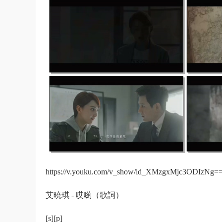
https://v.youku.com/v_show/id_XMzgxMjc3ODIzNg==.h
艾曉琪 - 哎喲（歌詞）
[s][p]