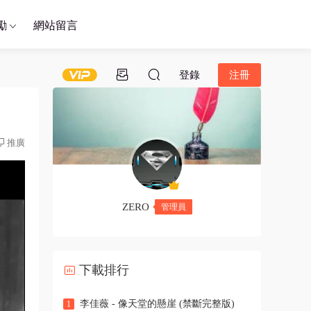
勵
網站留言
登錄
注冊
推廣
ZERO
管理員
下載排行
李佳薇 - 像天堂的懸崖 (禁斷完整版)
1