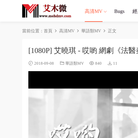
高清MV
Bugs
經
當前位置：
首頁
高清MV
華語類MV
正文
[1080P] 艾曉琪 - 哎喲 網劇
2018-09-08
華語類MV
840
11