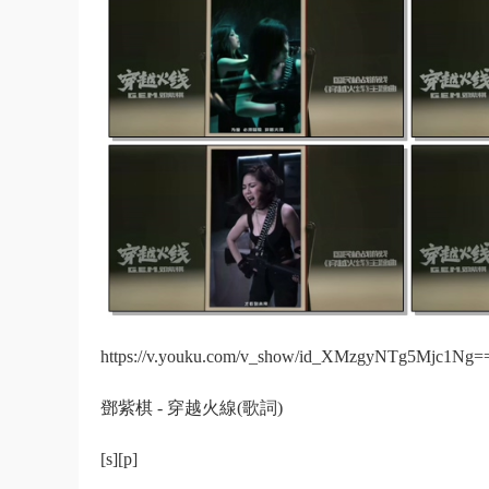
https://v.youku.com/v_show/id_XMzgyNTg5Mjc1Ng==
鄧紫棋 - 穿越火線(歌詞)
[s][p]