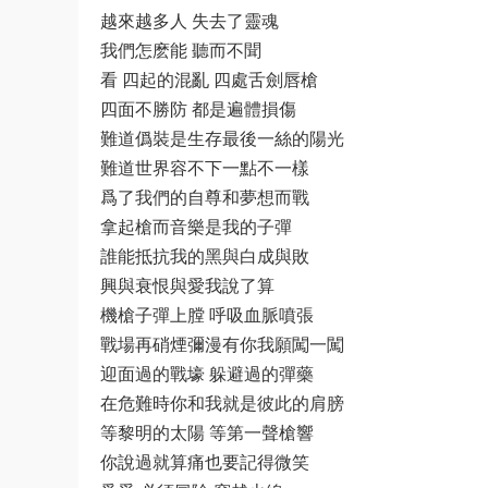
越來越多人 失去了靈魂
我們怎麽能 聽而不聞
看 四起的混亂 四處舌劍唇槍
四面不勝防 都是遍體損傷
難道僞裝是生存最後一絲的陽光
難道世界容不下一點不一樣
爲了我們的自尊和夢想而戰
拿起槍而音樂是我的子彈
誰能抵抗我的黑與白成與敗
興與衰恨與愛我說了算
機槍子彈上膛 呼吸血脈噴張
戰場再硝煙彌漫有你我願闖一闖
迎面過的戰壕 躲避過的彈藥
在危難時你和我就是彼此的肩膀
等黎明的太陽 等第一聲槍響
你說過就算痛也要記得微笑