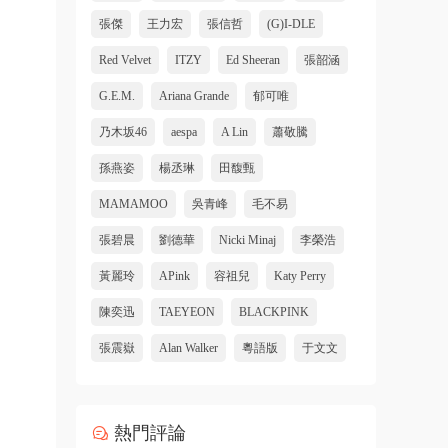
張傑
王力宏
張信哲
(G)I-DLE
Red Velvet
ITZY
Ed Sheeran
張韶涵
G.E.M.
Ariana Grande
郁可唯
乃木坂46
aespa
A Lin
蕭敬騰
孫燕姿
楊丞琳
田馥甄
MAMAMOO
吳青峰
毛不易
張碧晨
劉德華
Nicki Minaj
李榮浩
黃麗玲
APink
容祖兒
Katy Perry
陳奕迅
TAEYEON
BLACKPINK
張震嶽
Alan Walker
粵語版
于文文
熱門評論