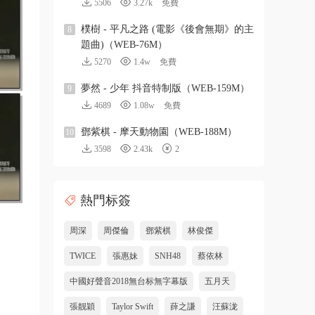
5506
3.27k
免費
樸樹 - 平凡之路 (電影《後會無期》的主
8
題曲)（WEB-76M）
5270
1.4w
免費
夢然 - 少年 抖音特制版（WEB-159M）
9
4689
1.08w
免費
鄧紫棋 - 摩天動物園（WEB-188M）
10
3598
2.43k
2
熱門标簽
周深
周傑倫
鄧紫棋
林俊傑
TWICE
張惠妹
SNH48
蔡依林
中國好聲音2018無台标無字幕版
五月天
張靓穎
Taylor Swift
薛之謙
汪蘇泷