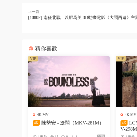
上一篇
[1080P] 南征北戰 - 以肥爲美 3D動畫電影《大鬧西遊》
猜你喜歡
VIP
VIP
4K MV
4K MV
陳勢安 - 遼闊（MKV-281M）
LC
4K
4K
V-298
VIP