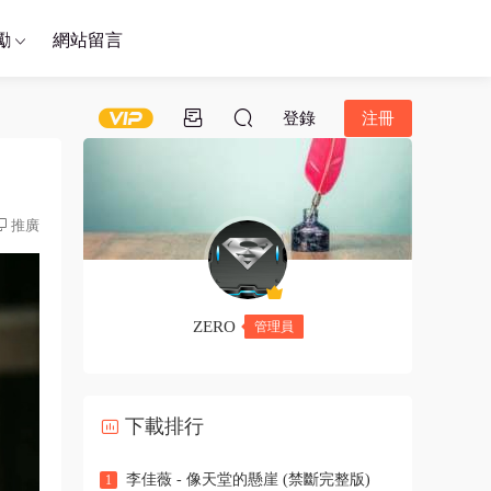
勵
網站留言
登錄
注冊
推廣
ZERO
管理員
下載排行
李佳薇 - 像天堂的懸崖 (禁斷完整版)
1