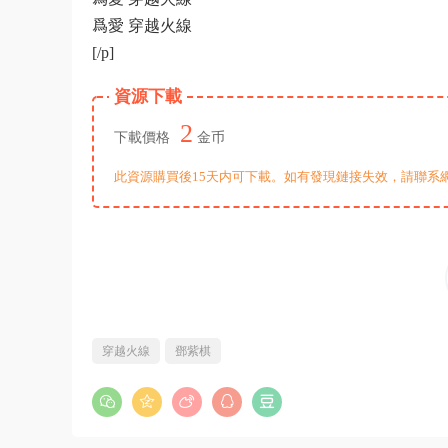
爲愛 穿越火線
[/p]
資源下載
2
下載價格
金币
此資源購買後15天内可下載。如有發現鏈接失效，請聯系
穿越火線
鄧紫棋