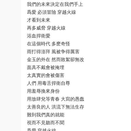
我們的未來決定在我們手上
爲愛 必須冒險 穿越火線
才看到未來
再多威脅 穿越火線
浴血捍衛愛
在這個時代 多麽奇怪
雨打得澎拜 風被争得厲害
金玉的外在 然而敗絮卻無改
面具不戴會被掩埋
太真實的會被傷害
人們 用毒舌捍衛自尊
用羞辱換來身份
用放肆兌等青春 大寫的愚蠢
太善良的人 洪流下無法生存
難到我們真的就能
視而不見聽而不聞
爲愛 穿越火線