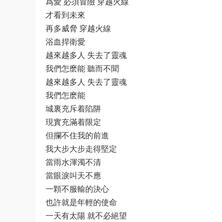
爲愛 必須冒險 穿越火線
才看到未來
再多威脅 穿越火線
浴血捍衛愛
越來越多人 失去了靈魂
我們怎麽能 聽而不聞
越來越多人 失去了靈魂
我們怎麽能
城裏充斥着陷阱
現實充滿着限定
但攔不住我的前進
我大步大步走得堅定
當雨水渾濁不清
當眼淚叫天不應
一顆不服輸的決心
也許就是年輕的使命
一天有太陽 就不必絕望