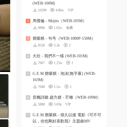
(WEB-100M)
10299
4.86w
VIP
周傑倫 - Mojito（WEB-105M）
2
9986
1.02w
免費
鄧紫棋 - 句号（WEB-1080P-150M）
3
8528
3.2k
2
大壯 - 我們不一樣 (WEB-101M)
4
7667
1.25w
1
G.E.M.鄧紫棋 - 泡沫[無字幕] (WEB-
5
163M)
7048
1.2w
2
音阙詩聽 趙方婧 - 芒種（WEB-109M）
6
5888
3.65k
VIP
G.E.M.鄧紫棋 - 很久以後 電影《可不可
7
以，你也剛好喜歡我》主題曲MV