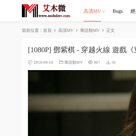
高清MV
Bugs
經
當前位置：
首頁
高清MV
華語類MV
正文
[1080P] 鄧紫棋 - 穿越火線 
2018-09-16
華語類MV
967
50