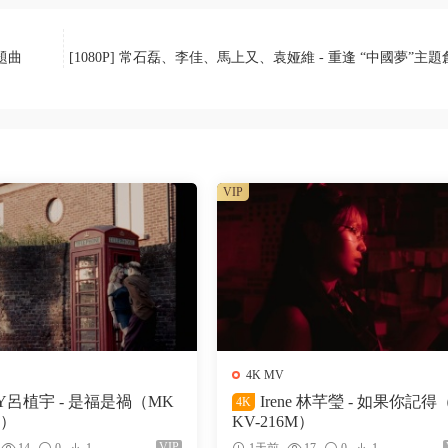
主題曲
[1080P] 常石磊、李佳、馬上又、袁娅維 - 重逢 “中國夢”主
VIP
4K MV
Y呂植宇 - 是福是禍（MK
Irene 林芊瑩 - 如果你記得
4K
M）
KV-216M）
VIP