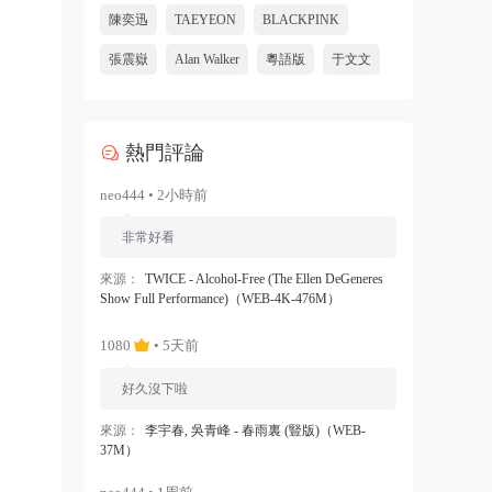
陳奕迅
TAEYEON
BLACKPINK
張震嶽
Alan Walker
粵語版
于文文
熱門評論
neo444 • 2小時前
非常好看
來源：
TWICE - Alcohol-Free (The Ellen DeGeneres
Show Full Performance)（WEB-4K-476M）
1080
• 5天前
好久沒下啦
來源：
李宇春, 吳青峰 - 春雨裏 (豎版)（WEB-
37M）