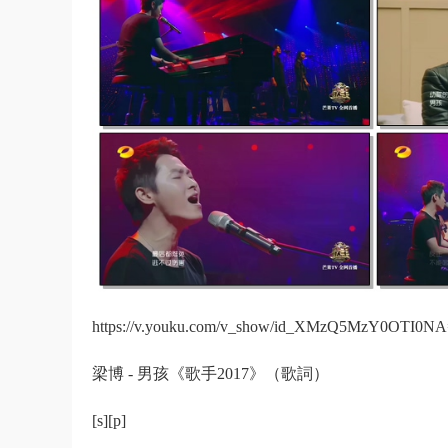
https://v.youku.com/v_show/id_XMzQ5MzY0OTI0NA==
梁博 - 男孩《歌手2017》（歌詞）
[s][p]