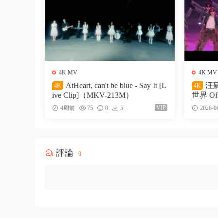
4K MV
4K MV
AtHeart, can't be blue - Say It [L
汪蘇
4K
4K
ive Clip]（MKV-213M）
世界 Off
27M）
VIP
4周前
75
0
5
2026-0
評論
0