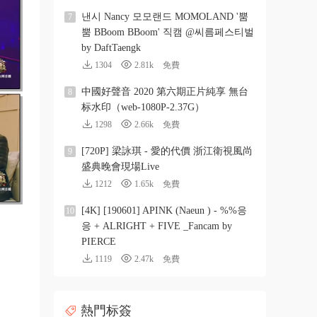
낸시 Nancy 모모랜드 MOMOLAND '뿜
7
뿜 BBoom BBoom' 직캠 @씨름페스티벌
by DaftTaengk
1304
2.81k
免費
中國好聲音 2020 第六期正片純享 無台
8
标水印（web-1080P-2.37G）
1298
2.66k
免費
[720P] 梁詠琪 - 愛的代價 浙江衛視風尚
9
盛典晚會現場Live
1212
1.65k
免費
[4K] [190601] APINK (Naeun ) - %%응
10
응 + ALRIGHT + FIVE _Fancam by
PIERCE
1119
2.47k
免費
熱門标簽