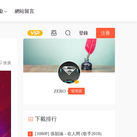
勵
網站留言
登錄
注冊
推廣
ZERO
管理員
下載排行
[1080P] 張韶涵 - 在人間 (歌手2018)
1