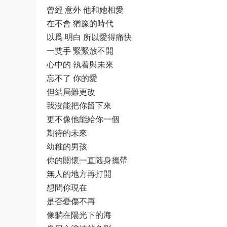
曾經 意外 他和她相愛
在不會 猶豫的時代
以爲 明白 所以愛得痛快
一雙手 緊緊放不開
心中的 執着與未來
忘不了 你的愛
但結局難更改
我沒能把你留下來
更不像他能給你一個
期待的未來
幼稚的男孩
你的關懷一直随身攜帶
無人的地方再打開
想問你現在
是否憂傷不再
像躺在陽光下的海