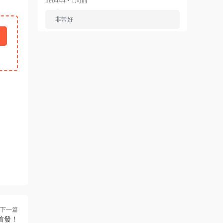
neo444 • 1周前
非常好
來源：
Ariana Grande - Dangerous Woman（WEB-
1080P-120M）
ZERO
• 1周前
已修複。
來源：
留言闆
liyunwen • 1周前
黑發尤物-蔡依林，鏈接失效
來源：
留言闆
liyunwen • 1周前
好的👌🏻
下一篇
 首發！
來源：
留言闆