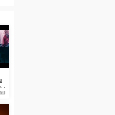
z3370705 • 1周前
很不錯啊
來源：
[1080P] Taylor Swift、Brendon Urie - ME!
(Official Video)
neo444 • 1周前
666666666666
來源：
[1080P] Sia - Move Your Body (Single Mix)
[Lyric] 抖音很火的BGM
三歲都很帥
• 2周前
611
多上點九十年代的經典港台歌啊，當今那些
VIP
垃圾歌論壇太多了
來源：
留言闆
ZERO
• 2周前