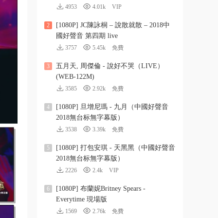
4953
4.01k
VIP
[1080P] JC陳詠桐 – 說散就散 – 2018中
2
國好聲音 第四期 live
3757
5.45k
免費
五月天, 周傑倫 - 說好不哭（LIVE）
3
(WEB-122M)
3585
2.92k
免費
[1080P] 旦增尼瑪 - 九月（中國好聲音
4
2018無台标無字幕版）
3538
3.39k
免費
[1080P] 打包安琪 - 天黑黑（中國好聲音
5
2018無台标無字幕版）
2226
2.4k
VIP
[1080P] 布蘭妮Britney Spears -
6
Everytime 現場版
1569
2.76k
免費