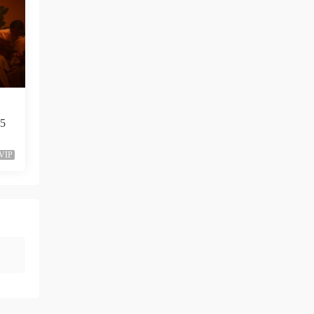
這歌沒MV
來源：
留言闆
5
VIP