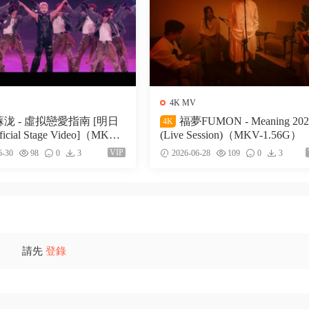
4K MV
泷 - 虛拟戀愛指南 [明日
福夢FUMON - Meaning 202
4K
icial Stage Video]（MKV-5
(Live Session)（MKV-1.56G）
VIP
6-30
98
0
3
2026-06-28
109
0
3
請先
登錄