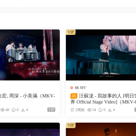
VIP
4K MV
宏, 周深 - 小美滿（MKV-
汪蘇泷 - 寫故事的人 [明日世
4K
界 Official Stage Video]（MKV-
M）
VIP
48
0
4
2周前
54
0
4
VIP