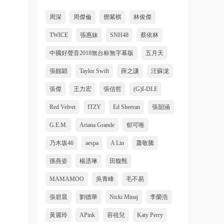
周深
周傑倫
鄧紫棋
林俊傑
TWICE
張惠妹
SNH48
蔡依林
中國好聲音2018無台标無字幕版
五月天
張靓穎
Taylor Swift
薛之謙
汪蘇泷
張傑
王力宏
張信哲
(G)I-DLE
Red Velvet
ITZY
Ed Sheeran
張韶涵
G.E.M.
Ariana Grande
郁可唯
乃木坂46
aespa
A Lin
蕭敬騰
孫燕姿
楊丞琳
田馥甄
MAMAMOO
吳青峰
毛不易
張碧晨
劉德華
Nicki Minaj
李榮浩
黃麗玲
APink
容祖兒
Katy Perry