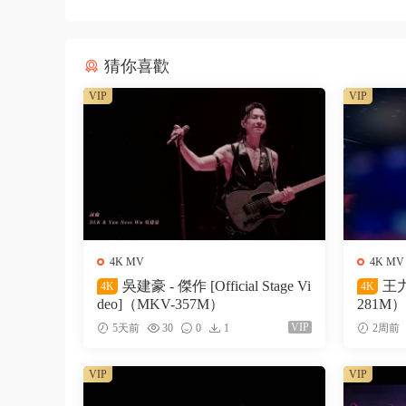
猜你喜歡
VIP
VIP
4K MV
4K MV
吳建豪 - 傑作 [Official Stage Vi
王力
4K
4K
deo]（MKV-357M）
281M）
VIP
5天前
30
0
1
2周前
VIP
VIP