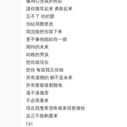
像用心塗抹的色彩
讓你微笑起來 勇敢起來
忘不了 你的愛
但結局難更改
我沒能把你留下來
更不像他能給你一個
期待的未來
幼稚的男孩
想你就現在
想你 每當我又徘徊
所有遺憾的 都不是未來
所有愛最後都難免
逃不過傷害
不必再重來
現在我隻希望疼痛來得更痛快
反正不能夠重來
[/p]