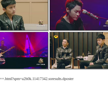
.html?spm=a2h0k.11417342.soresults.dposter