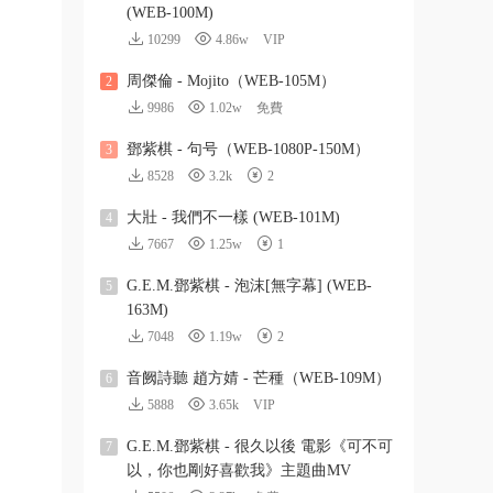
(WEB-100M)
10299
4.86w
VIP
周傑倫 - Mojito（WEB-105M）
2
9986
1.02w
免費
鄧紫棋 - 句号（WEB-1080P-150M）
3
8528
3.2k
2
大壯 - 我們不一樣 (WEB-101M)
4
7667
1.25w
1
G.E.M.鄧紫棋 - 泡沫[無字幕] (WEB-
5
163M)
7048
1.19w
2
音阙詩聽 趙方婧 - 芒種（WEB-109M）
6
5888
3.65k
VIP
G.E.M.鄧紫棋 - 很久以後 電影《可不可
7
以，你也剛好喜歡我》主題曲MV