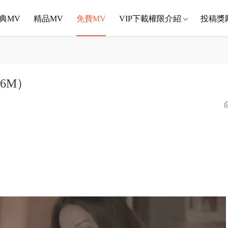
典MV
精品MV
免費MV
VIP下載權限介紹
投稿獎
36M）