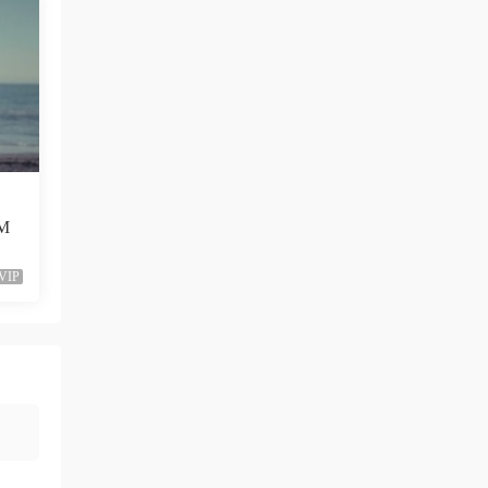
黑發尤物-蔡依林，鏈接失效
來源：
留言闆
liyunwen • 1周前
好的👌🏻
來源：
留言闆
z3370705 • 1周前
（M
很不錯啊
VIP
來源：
[1080P] Taylor Swift、Brendon Urie - ME!
(Official Video)
neo444 • 1周前
666666666666
來源：
[1080P] Sia - Move Your Body (Single Mix)
[Lyric] 抖音很火的BGM