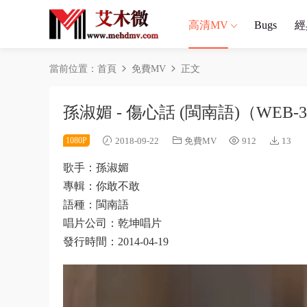
高清MV
Bugs
經
當前位置：
首頁
免費MV
正文
孫淑媚 - 傷心話 (閩南語)（WEB-
1080P
2018-09-22
免費MV
912
13
歌手：孫淑媚
專輯：你敢不敢
語種：閩南語
唱片公司：乾坤唱片
發行時間：2014-04-19