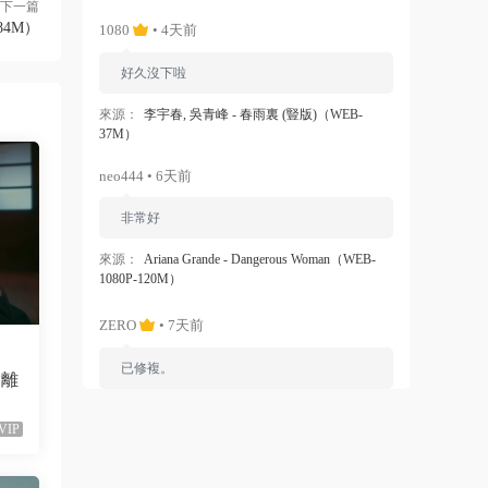
下一篇
84M）
1080
• 4天前
好久沒下啦
來源：
李宇春, 吳青峰 - 春雨裏 (豎版)（WEB-
37M）
neo444 • 6天前
非常好
來源：
Ariana Grande - Dangerous Woman（WEB-
1080P-120M）
ZERO
• 7天前
已修複。
會離
來源：
留言闆
VIP
liyunwen • 1周前