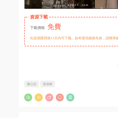
資源下載
免費
下載價格
此資源購買後15天内可下載。如有發現鏈接失效，請聯系
傷心話
孫淑媚