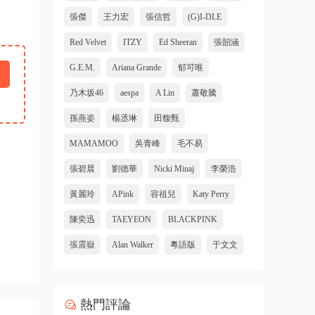
張傑
王力宏
張信哲
(G)I-DLE
Red Velvet
ITZY
Ed Sheeran
張韶涵
G.E.M.
Ariana Grande
郁可唯
乃木坂46
aespa
A Lin
蕭敬騰
孫燕姿
楊丞琳
田馥甄
MAMAMOO
吳青峰
毛不易
張碧晨
劉德華
Nicki Minaj
李榮浩
黃麗玲
APink
容祖兒
Katy Perry
陳奕迅
TAEYEON
BLACKPINK
張震嶽
Alan Walker
粵語版
于文文
熱門評論