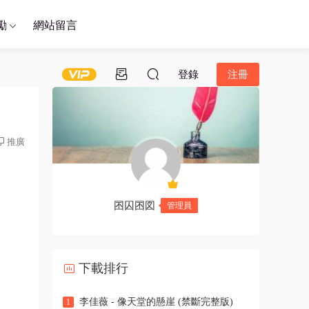
勵
網站留言
登錄
注冊
推廣
囨囚囨図
管理員
下載排行
李佳薇 - 像天堂的懸崖 (禁斷完整版)
1