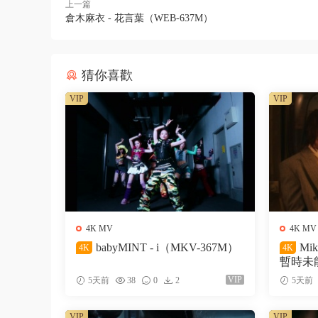
上一篇
倉木麻衣 - 花言葉（WEB-637M）
猜你喜歡
VIP
VIP
4K MV
4K MV
babyMINT - i（MKV-367M）
Mi
4K
4K
暫時未能
VIP
5天前
38
0
2
5天前
VIP
VIP