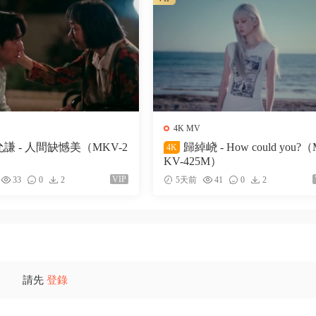
4K MV
謙 - 人間缺憾美（MKV-2
歸綽峣 - How could you?
4K
KV-425M）
VIP
33
0
2
5天前
41
0
2
請先
登錄