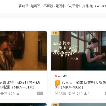
霍建華, 趙麗穎 - 不可說 (電視劇《花千骨》片尾曲)（WEB-
VIP
4K MV
ke 曾比特 - 你報打的号碼
八三夭 - 如果我在明天就
4K
接通（MKV-701M）
開（MKV-486M）
VIP
34
0
1
5天前
36
0
2
VIP