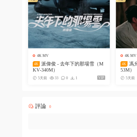
4K MV
4K MV
派偉俊 - 去年下的那場雪（M
馮允
4K
4K
KV-340M）
53M）
VIP
5天前
33
0
1
5天前
評論
0