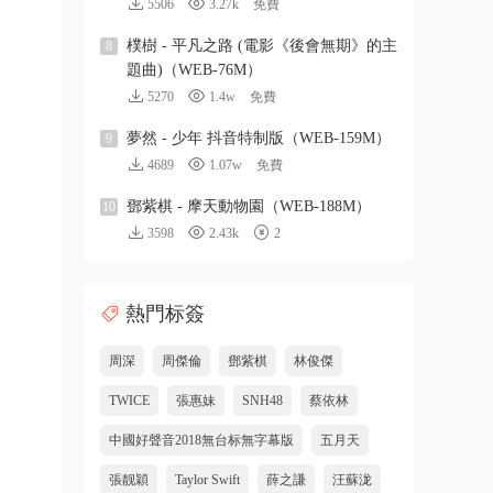
5506
3.27k
免費
樸樹 - 平凡之路 (電影《後會無期》的主
8
題曲)（WEB-76M）
5270
1.4w
免費
夢然 - 少年 抖音特制版（WEB-159M）
9
4689
1.07w
免費
鄧紫棋 - 摩天動物園（WEB-188M）
10
3598
2.43k
2
熱門标簽
周深
周傑倫
鄧紫棋
林俊傑
TWICE
張惠妹
SNH48
蔡依林
中國好聲音2018無台标無字幕版
五月天
張靓穎
Taylor Swift
薛之謙
汪蘇泷