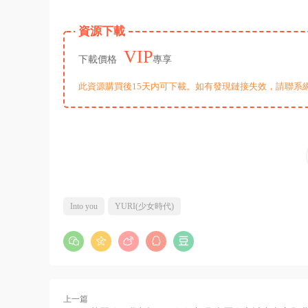
資源下載
VIP
下載價格
專享
此資源購買後15天内可下載。如有發現鏈接失效，請聯系
Into you
YURI(少女時代)
上一篇