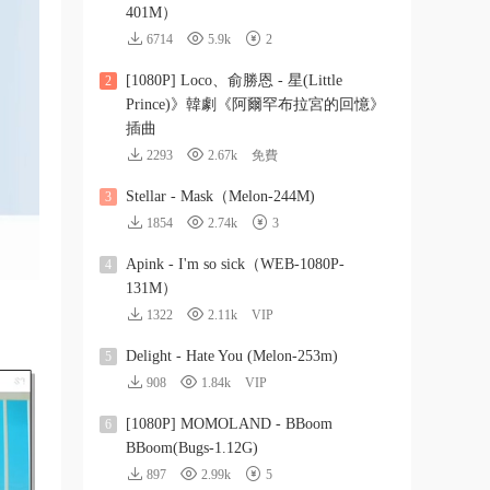
401M）
6714
5.9k
2
[1080P] Loco、俞勝恩 - 星(Little
2
Prince)》韓劇《阿爾罕布拉宮的回憶》
插曲
2293
2.67k
免費
Stellar - Mask（Melon-244M)
3
1854
2.74k
3
Apink - I'm so sick（WEB-1080P-
4
131M）
1322
2.11k
VIP
Delight - Hate You (Melon-253m)
5
908
1.84k
VIP
[1080P] MOMOLAND - BBoom
6
BBoom(Bugs-1.12G)
897
2.99k
5