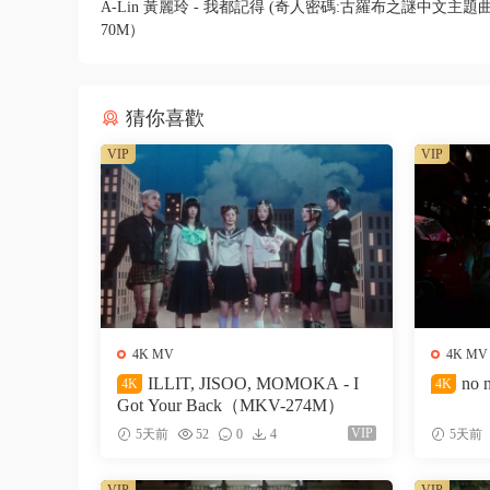
A-Lin 黃麗玲 - 我都記得 (奇人密碼:古羅布之謎中文主題曲
70M）
猜你喜歡
VIP
VIP
4K MV
4K MV
ILLIT, JISOO, MOMOKA - I
no 
4K
4K
Got Your Back（MKV-274M）
VIP
5天前
52
0
4
5天前