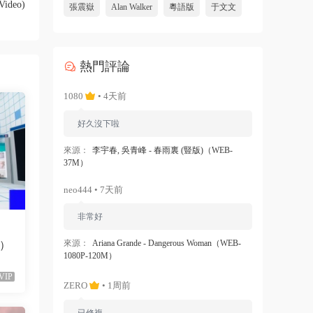
Video)
張震嶽
Alan Walker
粵語版
于文文
熱門評論
1080
• 4天前
好久沒下啦
來源：
李宇春, 吳青峰 - 春雨裏 (豎版)（WEB-
37M）
neo444 • 7天前
非常好
來源：
Ariana Grande - Dangerous Woman（WEB-
M）
1080P-120M）
VIP
ZERO
• 1周前