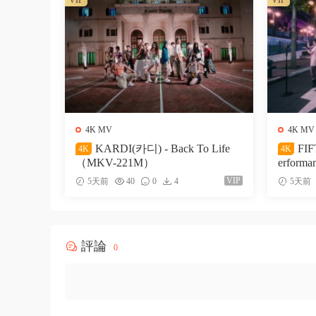
VIP
VIP
4K MV
4K MV
KARDI(카디) - Back To Life
FIF
4K
4K
（MKV-221M）
erform
VIP
5天前
40
0
4
5天前
評論
0