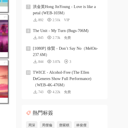
洪金英Hong JinYoung - Love is like a
7
petal (WEB-103M）
892
2.51k
VIP
The Unit - My Turn (Bugs-706M)
8
845
2.73k
免費
[1080P] 徐賢 - Don’t Say No（MelOn-
9
237.6M）
844
3.07k
3
TWICE - Alcohol-Free (The Ellen
10
DeGeneres Show Full Performance)
（WEB-4K-476M）
743
4.22k
免費
熱門标簽
周深
周傑倫
鄧紫棋
林俊傑