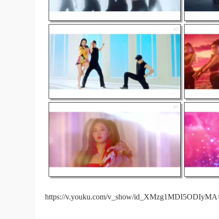
https://v.youku.com/v_show/id_XMzg1MDI5ODIyMA=