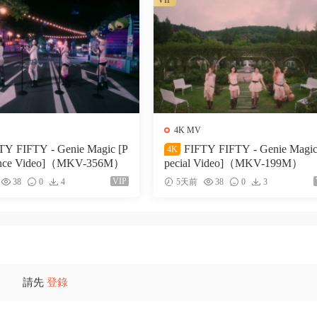
VIP
4K MV
TY FIFTY - Genie Magic [P
FIFTY FIFTY - Genie Magic
4K
ance Video]（MKV-356M）
pecial Video]（MKV-199M）
VIP
38
0
4
5天前
38
0
3
請先
登錄