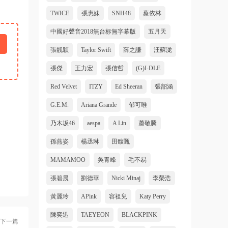
TWICE
張惠妹
SNH48
蔡依林
中國好聲音2018無台标無字幕版
五月天
張靓穎
Taylor Swift
薛之謙
汪蘇泷
張傑
王力宏
張信哲
(G)I-DLE
Red Velvet
ITZY
Ed Sheeran
張韶涵
G.E.M.
Ariana Grande
郁可唯
乃木坂46
aespa
A Lin
蕭敬騰
孫燕姿
楊丞琳
田馥甄
MAMAMOO
吳青峰
毛不易
張碧晨
劉德華
Nicki Minaj
李榮浩
黃麗玲
APink
容祖兒
Katy Perry
陳奕迅
TAEYEON
BLACKPINK
下一篇