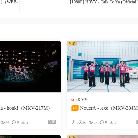
)（WEB-
[1080P] HRVY - Talk To Ya (Official 
VIP
4K MV
na - honk!（MKV-217M）
NouerA - .exe（MKV-384
4K
VIP
44
0
2
5天前
37
0
0