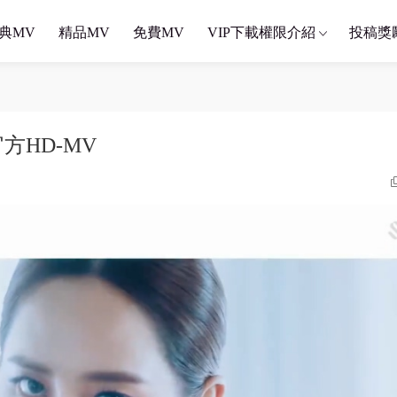
典MV
精品MV
免費MV
VIP下載權限介紹
投稿獎
u 官方HD-MV