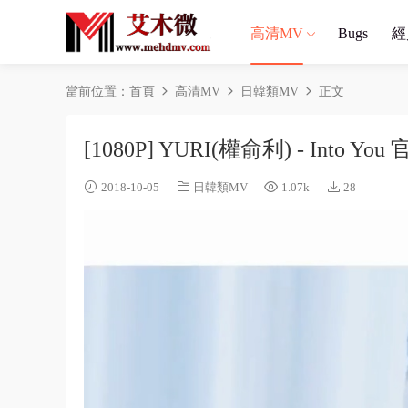
高清MV
Bugs
經
當前位置：
首頁
高清MV
日韓類MV
正文
[1080P] YURI(權俞利) - Into Yo
2018-10-05
日韓類MV
1.07k
28