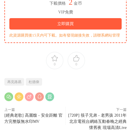
2
下載價格
金币
VIP免費
立即購買
此資源購買後15天内可下載。如有發現鏈接失效，請聯系網站管理
0
0
再見路易
杜德偉
上一篇
下一篇
[經典老歌] 高麗馥 - 安全距離 官
[720P] 筷子兄弟 - 老男孩 2011年
方完整版無水印MV
北京電視台網絡互動春晚之經典
懷舊夜 現場高清Live