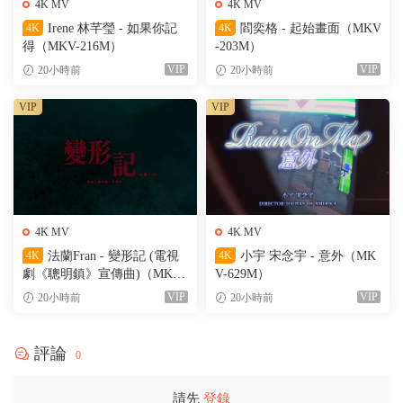
4K MV
4K MV
4K
Irene 林芊瑩 - 如果你記
4K
閻奕格 - 起始畫面（MKV
得（MKV-216M）
-203M）
VIP
VIP
20小時前
20小時前
VIP
VIP
4K MV
4K MV
4K
法蘭Fran - 變形記 (電視
4K
小宇 宋念宇 - 意外（MK
劇《聰明鎮》宣傳曲)（MKV-
V-629M）
205M）
VIP
VIP
20小時前
20小時前
評論
0
請先
登錄