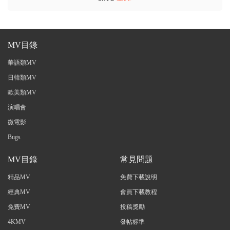
MV目錄
華語類MV
日韓類MV
歐美類MV
演唱會
微電影
Bugs
MV目錄
常見問題
精品MV
免費下載說明
經典MV
會員下載教程
免費MV
投稿獎勵
4KMV
發帖标準