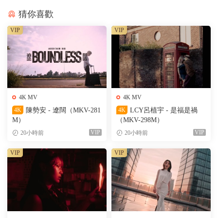
猜你喜歡
VIP
VIP
4K MV
4K MV
4K
陳勢安 - 遼闊（MKV-281
4K
LCY呂植宇 - 是福是禍
M）
（MKV-298M）
VIP
VIP
20小時前
20小時前
VIP
VIP