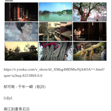
https://v.youku.com/v_show/id_XMzg4MDMwNjA4OA==.html?
spm=a2hzp.8253869.0.0
郁可唯 - 千年一瞬（歌詞）
[s][p]
兩江刻畫青石沿