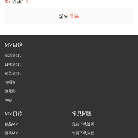
評論
0
請先
登錄
MV目錄
華語類MV
日韓類MV
歐美類MV
演唱會
微電影
Bugs
MV目錄
常見問題
精品MV
免費下載說明
經典MV
會員下載教程