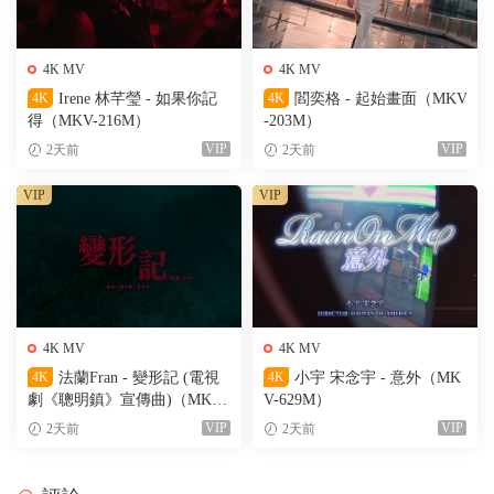
4K MV
4K MV
4K
Irene 林芊瑩 - 如果你記
4K
閻奕格 - 起始畫面（MKV
得（MKV-216M）
-203M）
VIP
VIP
2天前
2天前
VIP
VIP
4K MV
4K MV
4K
法蘭Fran - 變形記 (電視
4K
小宇 宋念宇 - 意外（MK
劇《聰明鎮》宣傳曲)（MKV-
V-629M）
205M）
VIP
VIP
2天前
2天前