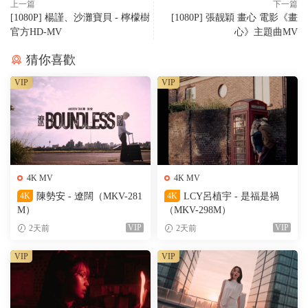
上一篇
下一篇
[1080P] 楊謹、沙灘寶貝 - 檸檬樹
[1080P] 張靓穎 畫心 電影《畫
官方HD-MV
心》主題曲MV
猜你喜歡
VIP
VIP
4K MV
4K MV
4K
陳勢安 - 遼闊（MKV-281
4K
LCY呂植宇 - 是福是禍
M）
（MKV-298M）
VIP
VIP
2天前
2天前
VIP
VIP