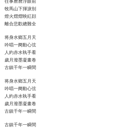
往事曆曆浮眼前
牧馬山下揮淚别
燈火熠熠映紅顔
離合悲歡總難全
将身水鄉五月天
吟唱一阕動心弦
人約赤水執手看
歲月潑墨凝畫卷
古鎮千年一瞬間
将身水鄉五月天
吟唱一阕動心弦
人約赤水執手看
歲月潑墨凝畫卷
古鎮千年一瞬間
古鎮千年一瞬間