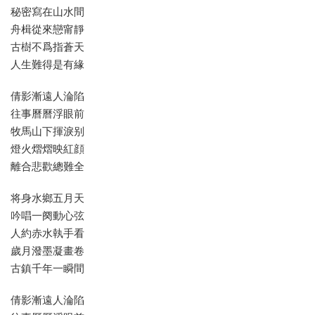
秘密寫在山水間
舟楫從來戀甯靜
古樹不爲指蒼天
人生難得是有緣
倩影漸遠人淪陷
往事曆曆浮眼前
牧馬山下揮淚别
燈火熠熠映紅顔
離合悲歡總難全
将身水鄉五月天
吟唱一阕動心弦
人約赤水執手看
歲月潑墨凝畫卷
古鎮千年一瞬間
倩影漸遠人淪陷