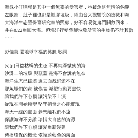
海龜小叮噹就是其中一個無辜的受害者，牠被魚鈎無情的鈎穿
左眼窩，肚子裡也都是塑膠垃圾，經由台大獸醫院的搶救和海
大海洋生态暨保育研究室的照顧，好不容易從鬼門關救回來，
并在8/22重回大海。但海洋裡受塑膠垃圾所苦的生物仍不計其數
······
彭佳慧 還地球幸福的笑臉 歌詞
[s][p]日益枯竭的生态 不再純淨微笑的海
沙灘上的垃圾 與瓶蓋 是海不會說的無奈
海洋生态已破壞 過去面貌消逝不在
那魚蝦們的家 被傷害 減塑行動要盡快
讓我們許下心願 讓污染不上演
從現在開始轉變 堅守初發之心能實現
海天一線的畫面 夢想離我們不遠
保護海洋不分誰 珍惜大自然的資源
讓我們許下心願 讓愛重新漫延
傳播環保的概念 恢複蔚藍色的海面