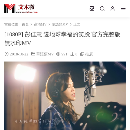
當前位置：
首頁
高清MV
華語類MV
正文
[1080P] 彭佳慧 還地球幸福的笑臉 官方完整版
無水印MV
2018-10-22
華語類MV
991
8
推廣