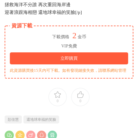
拯救海洋不分誰 再次重回海岸邊
迎著浪跟海相戀 還地球幸福的笑臉[/p]
資源下載
2
下載價格
金币
VIP免費
立即購買
此資源購買後15天内可下載。如有發現鏈接失效，請聯系網站管理
0
0
彭佳慧
還地球幸福的笑臉