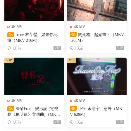
4K MV
4K MV
4K
Irene 林芊瑩 - 如果你記
4K
閻奕格 - 起始畫面（MKV
得（MKV-216M）
-203M）
VIP
VIP
1天前
1天前
VIP
VIP
4K MV
4K MV
4K
法蘭Fran - 變形記 (電視
4K
小宇 宋念宇 - 意外（MK
劇《聰明鎮》宣傳曲)（MKV-
V-629M）
205M）
VIP
VIP
1天前
1天前