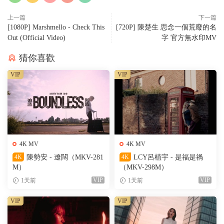
上一篇
下一篇
[1080P] Marshmello - Check This
[720P] 陳楚生 思念一個荒廢的名
Out (Official Video)
字 官方無水印MV
猜你喜歡
VIP
VIP
4K MV
4K MV
4K
陳勢安 - 遼闊（MKV-281
4K
LCY呂植宇 - 是福是禍
M）
（MKV-298M）
VIP
VIP
1天前
1天前
VIP
VIP