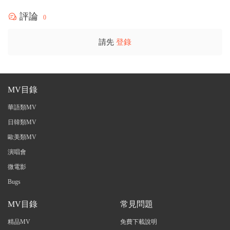
評論
0
請先
登錄
MV目錄
華語類MV
日韓類MV
歐美類MV
演唱會
微電影
Bugs
MV目錄
常見問題
精品MV
免費下載說明