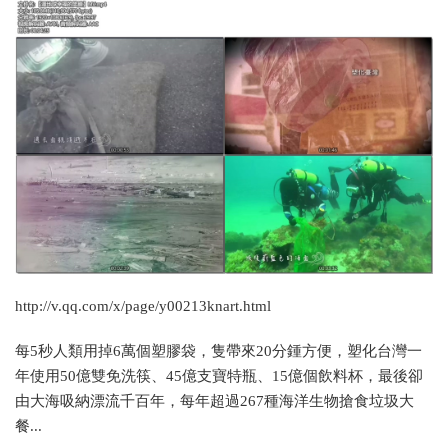
http://v.qq.com/x/page/y00213knart.html
每5秒人類用掉6萬個塑膠袋，隻帶來20分鍾方便，塑化台灣一
年使用50億雙免洗筷、45億支寶特瓶、15億個飲料杯，最後卻
由大海吸納漂流千百年，每年超過267種海洋生物搶食垃圾大
餐...