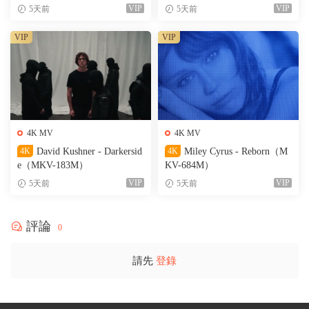
VIP
VIP
5天前
5天前
VIP
VIP
4K MV
4K MV
4K
David Kushner - Darkersid
4K
Miley Cyrus - Reborn（M
e（MKV-183M）
KV-684M）
VIP
VIP
5天前
5天前
評論
0
請先
登錄