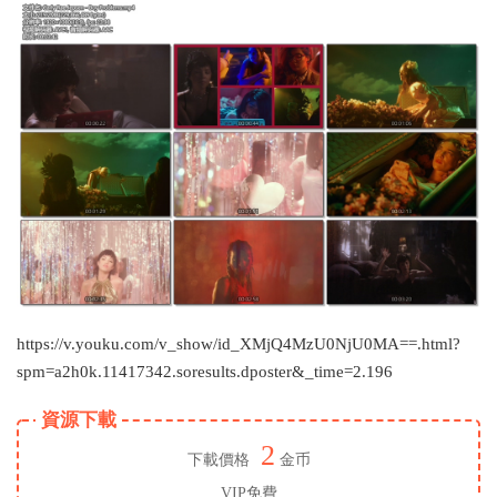
https://v.youku.com/v_show/id_XMjQ4MzU0NjU0MA==.html?
spm=a2h0k.11417342.soresults.dposter&_time=2.196
資源下載
2
下載價格
金币
VIP免費