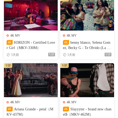
4K MV
4K MV
4K
H3RIZON - Certified Love
4K
benny blanco, Selena Gom
r Girl（MKV-330M）
ez, Becky G - Te Olvido (La L
a)（MKV-327M）
VIP
VIP
5天前
5天前
VIP
VIP
4K MV
4K MV
4K
Ariana Grande - petal（M
4K
Slayyyter - brand new chan
KV-437M）
el$（MKV-462M）