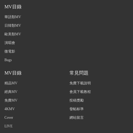
MV目錄
華語類MV
日韓類MV
歐美類MV
演唱會
微電影
Bugs
MV目錄
常見問題
精品MV
免費下載說明
經典MV
會員下載教程
免費MV
投稿獎勵
4KMV
發帖标準
Cover
網站留言
LIVE