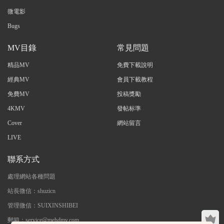
微電影
Bugs
MV目錄
常見問題
精品MV
免費下載說明
經典MV
會員下載教程
免費MV
投稿獎勵
4KMV
發帖标準
Cover
網站留言
LIVE
聯系方式
處理網站各種問題
站長微信：shuzicn
管理微信：SUIXINSHIBEI
郵箱：service@mehdmv.com