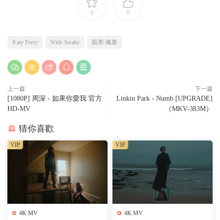
0
0
Katy Perry
Wide Awake
凱蒂·佩裏
上一篇
下一篇
[1080P] 周深 - 如果你愛我 官方
Linkin Park - Numb [UPGRADE]
HD-MV
（MKV-383M）
猜你喜歡
VIP
VIP
4K MV
4K MV