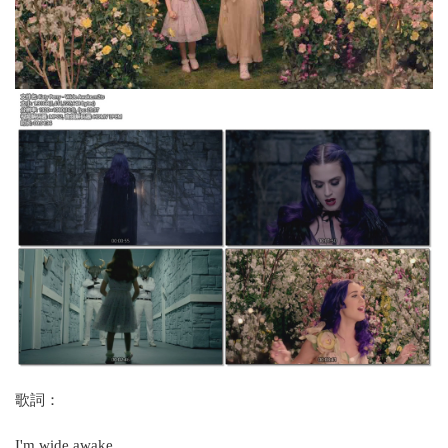
歌詞：
I'm wide awake