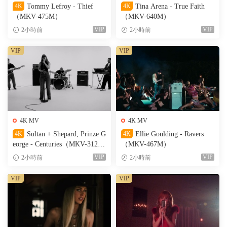
4K
Tommy Lefroy - Thief
4K
Tina Arena - True Faith
（MKV-475M）
（MKV-640M）
VIP
VIP
2小時前
2小時前
VIP
VIP
4K MV
4K MV
4K
Sultan + Shepard, Prinze G
4K
Ellie Goulding - Ravers
eorge - Centuries（MKV-312
（MKV-467M）
M）
VIP
VIP
2小時前
2小時前
VIP
VIP