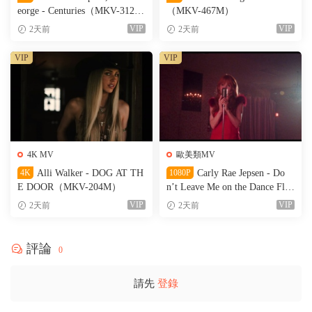
eorge - Centuries（MKV-312
（MKV-467M）
M）
VIP
VIP
2天前
2天前
VIP
VIP
4K MV
歐美類MV
4K
Alli Walker - DOG AT TH
1080P
Carly Rae Jepsen - Do
E DOOR（MKV-204M）
n’t Leave Me on the Dance Floo
r（WEB-151M）
VIP
VIP
2天前
2天前
評論
0
請先
登錄