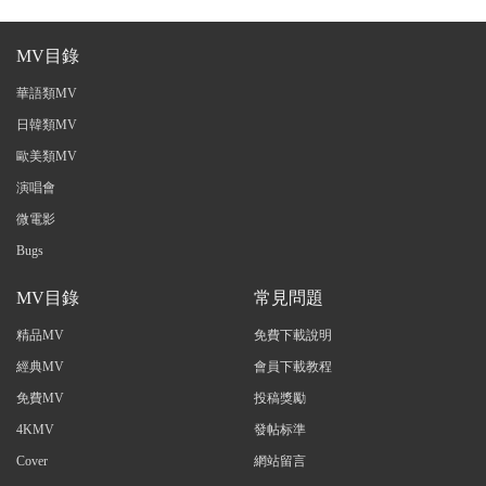
MV目錄
華語類MV
日韓類MV
歐美類MV
演唱會
微電影
Bugs
MV目錄
常見問題
精品MV
免費下載說明
經典MV
會員下載教程
免費MV
投稿獎勵
4KMV
發帖标準
Cover
網站留言