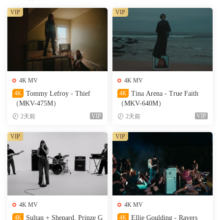
VIP
VIP
4K MV
4K MV
4K
Tommy Lefroy - Thief
4K
Tina Arena - True Faith
（MKV-475M）
（MKV-640M）
VIP
VIP
2天前
2天前
VIP
VIP
4K MV
4K MV
4K
Sultan + Shepard, Prinze G
4K
Ellie Goulding - Ravers