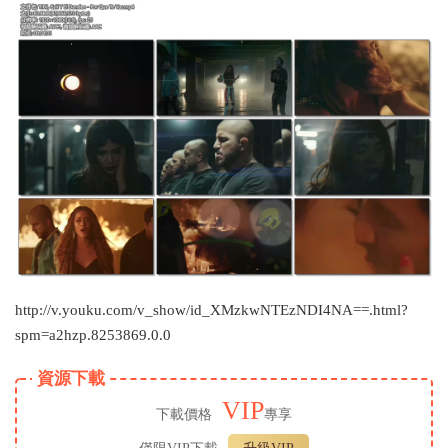
http://v.youku.com/v_show/id_XMzkwNTEzNDI4NA==.html?
spm=a2hzp.8253869.0.0
資源下載
VIP
下載價格
專享