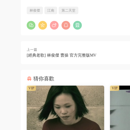
林俊傑
江南
第二天堂
上一篇
[經典老歌] 林俊傑 曹操 官方完整版MV
猜你喜歡
VIP
VIP