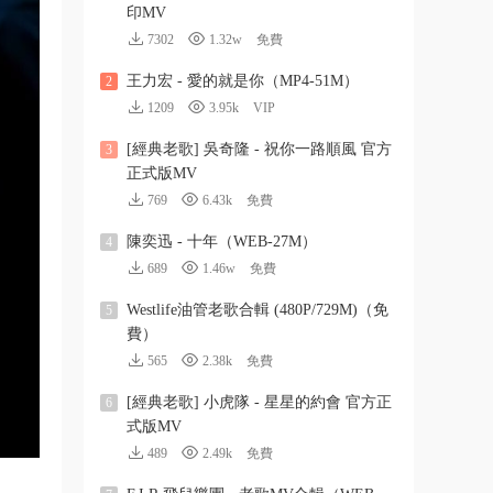
印MV
7302
1.32w
免費
王力宏 - 愛的就是你（MP4-51M）
2
1209
3.95k
VIP
[經典老歌] 吳奇隆 - 祝你一路順風 官方
3
正式版MV
769
6.43k
免費
陳奕迅 - 十年（WEB-27M）
4
689
1.46w
免費
Westlife油管老歌合輯 (480P/729M)（免
5
費）
565
2.38k
免費
[經典老歌] 小虎隊 - 星星的約會 官方正
6
式版MV
489
2.49k
免費