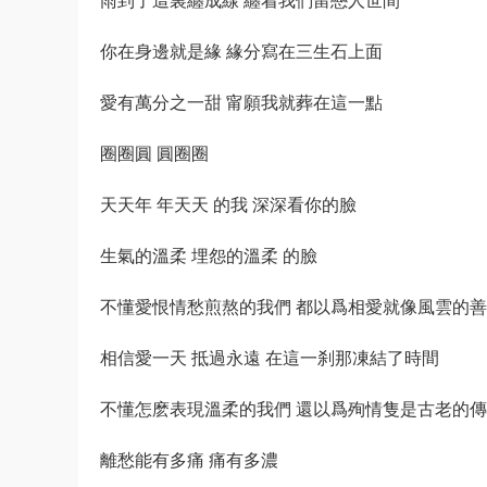
雨到了這裏纏成線 纏着我們留戀人世間
你在身邊就是緣 緣分寫在三生石上面
愛有萬分之一甜 甯願我就葬在這一點
圈圈圓 圓圈圈
天天年 年天天 的我 深深看你的臉
生氣的溫柔 埋怨的溫柔 的臉
不懂愛恨情愁煎熬的我們 都以爲相愛就像風雲的
相信愛一天 抵過永遠 在這一刹那凍結了時間
不懂怎麽表現溫柔的我們 還以爲殉情隻是古老的
離愁能有多痛 痛有多濃