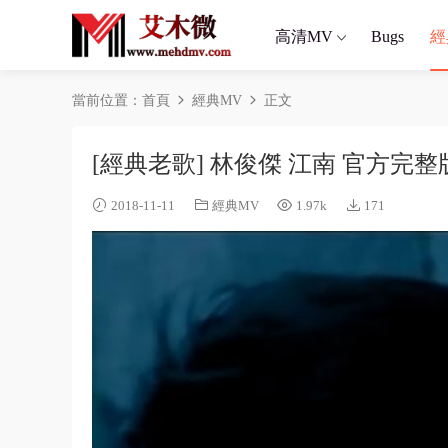
高清MV
Bugs
經
當前位置：
首頁
經典MV
正文
[經典老歌] 林俊傑 江南 官方完整
2018-11-11
經典MV
1.97k
171