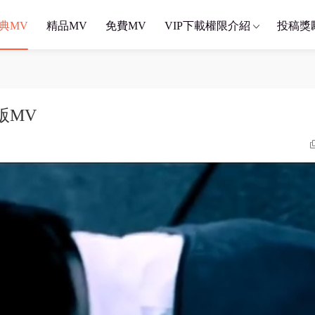
典MV
精品MV
免費MV
VIP下載權限介紹
投稿獎
版MV