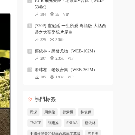
F.I.R.飛兒樂團 - 老歌MV合輯（WEB-
7
534M）
384
3k
VIP
[720P] 盧冠廷 一生所愛 粵語版 大話西
8
遊之大聖娶親片尾曲
329
3.56k
蔡依林 - 黑發尤物（WEB-102M）
9
297
2.35k
VIP
潘玮柏 - 老歌合集（WEB-362M）
10
285
1.93k
VIP
熱門标簽
周深
周傑倫
鄧紫棋
林俊傑
TWICE
張惠妹
SNH48
蔡依林
中國好聲音2018無台标無字幕版
五月天