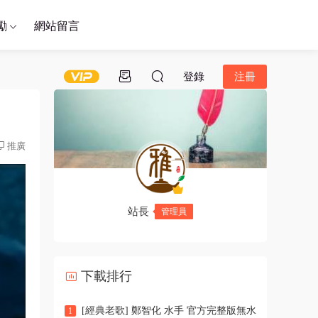
勵
網站留言
登錄
注冊
推廣
站長
管理員
下載排行
[經典老歌] 鄭智化 水手 官方完整版無水
1