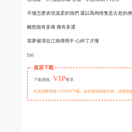
不懂怎麽表現溫柔的我們 還以爲殉情隻是古老的
離愁能有多痛 痛有多濃
當夢被埋在江南煙雨中 心碎了才懂
[/p]
資源下載
VIP
下載價格
專享
此資源購買後15天内可下載。如有發現鏈接失效，請聯系