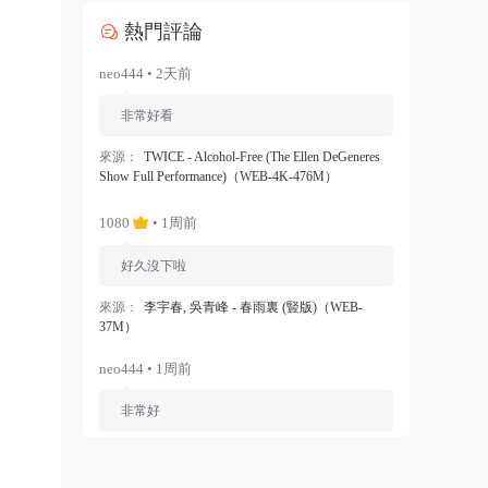
熱門評論
neo444 • 2天前
非常好看
來源：
TWICE - Alcohol-Free (The Ellen DeGeneres
Show Full Performance)（WEB-4K-476M）
1080
• 1周前
好久沒下啦
來源：
李宇春, 吳青峰 - 春雨裏 (豎版)（WEB-
37M）
neo444 • 1周前
非常好
來源：
Ariana Grande - Dangerous Woman（WEB-
1080P-120M）