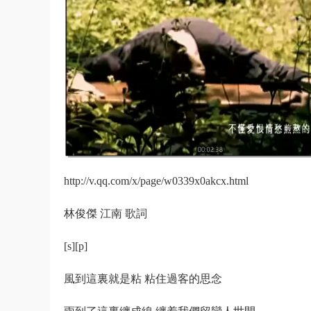
http://v.qq.com/x/page/w0339x0akcx.html
林俊傑 江南 歌詞
[s][p]
風到這裏就是粘 粘住過客的思念