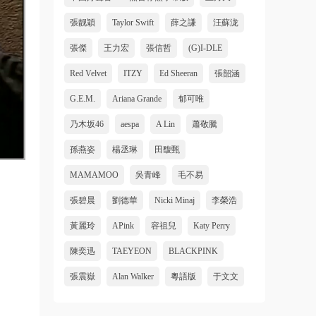
張靓穎
Taylor Swift
薛之謙
汪蘇泷
張傑
王力宏
張信哲
(G)I-DLE
Red Velvet
ITZY
Ed Sheeran
張韶涵
G.E.M.
Ariana Grande
郁可唯
乃木坂46
aespa
A Lin
蕭敬騰
孫燕姿
楊丞琳
田馥甄
MAMAMOO
吳青峰
毛不易
張碧晨
劉德華
Nicki Minaj
李榮浩
黃麗玲
APink
容祖兒
Katy Perry
陳奕迅
TAEYEON
BLACKPINK
張震嶽
Alan Walker
粵語版
于文文