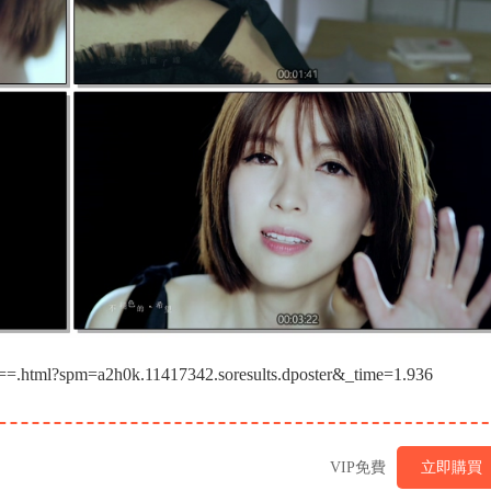
.html?spm=a2h0k.11417342.soresults.dposter&_time=1.936
VIP免費
立即購買