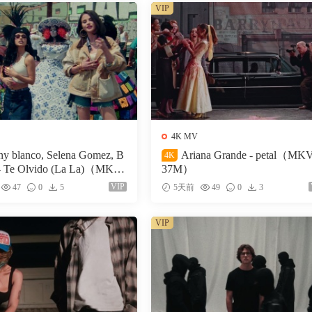
VIP
4K MV
ny blanco, Selena Gomez, B
Ariana Grande - petal（MK
4K
- Te Olvido (La La)（MKV-
37M）
VIP
47
0
5
5天前
49
0
3
VIP