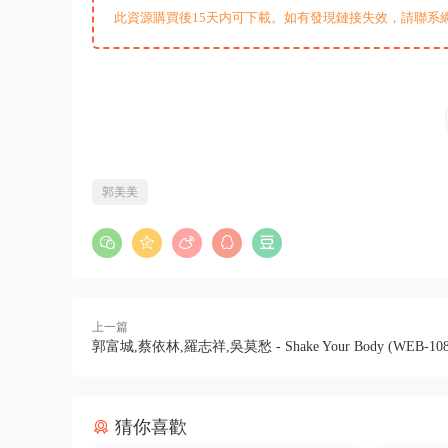
此資源購買後15天内可下載。如有發現鏈接失效，請聯系
郭美美
上一篇
郭富城,蔡依林,羅志祥,吳莫愁 - Shake Your Body (WEB-108
猜你喜歡