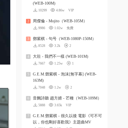
(WEB-100M)
10299
4.86w
VIP
周傑倫 - Mojito（WEB-105M）
2
9986
1.02w
免費
鄧紫棋 - 句号（WEB-1080P-150M）
3
8528
3.2k
2
大壯 - 我們不一樣 (WEB-101M)
4
7667
1.25w
1
G.E.M.鄧紫棋 - 泡沫[無字幕] (WEB-
5
163M)
7048
1.2w
2
音阙詩聽 趙方婧 - 芒種（WEB-109M）
6
5888
3.65k
VIP
G.E.M.鄧紫棋 - 很久以後 電影《可不可
7
以，你也剛好喜歡我》主題曲MV