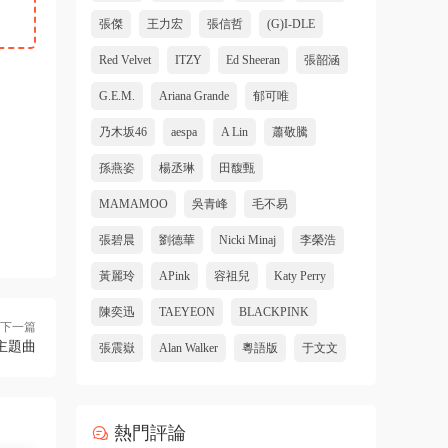
張傑
王力宏
張信哲
(G)I-DLE
Red Velvet
ITZY
Ed Sheeran
張韶涵
G.E.M.
Ariana Grande
郁可唯
乃木坂46
aespa
A Lin
蕭敬騰
孫燕姿
楊丞琳
田馥甄
MAMAMOO
吳青峰
毛不易
張碧晨
劉德華
Nicki Minaj
李榮浩
黃麗玲
APink
容祖兒
Katy Perry
陳奕迅
TAEYEON
BLACKPINK
下一篇
 》主題曲
張震嶽
Alan Walker
粵語版
于文文
熱門評論