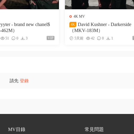
4K MV
yyyter - brand new chanel$
David Kushner - Darkerside
4K
-462M）
（MKV-183M）
VIP
51
0
3
5天前
42
0
1
請先
登錄
MV目錄
常見問題