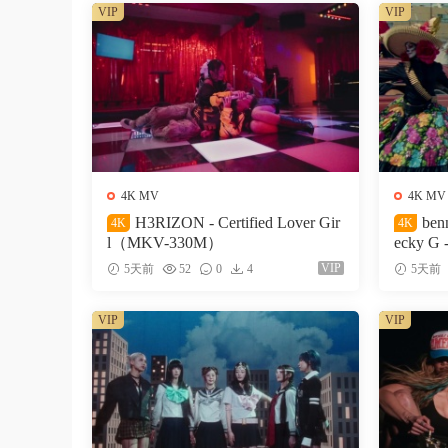
VIP
VIP
4K MV
4K MV
H3RIZON - Certified Lover Gir
ben
4K
4K
l（MKV-330M）
ecky G 
327M）
VIP
5天前
52
0
4
5天前
VIP
VIP