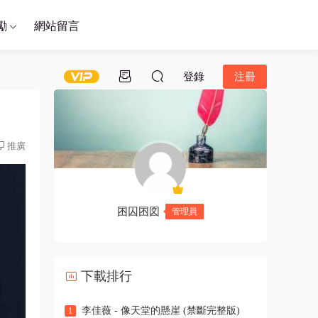
勵
網站留言
登錄
注冊
推廣
囨囚囨図
管理員
下載排行
李佳薇 - 像天堂的懸崖 (禁斷完整版)
1