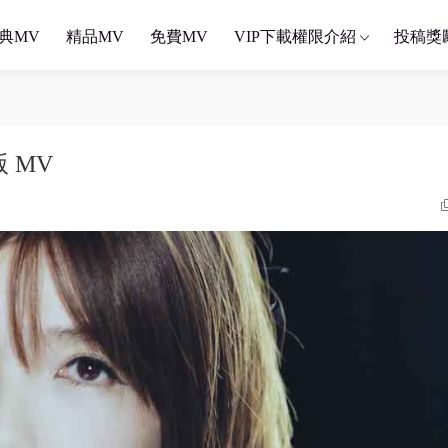
典MV
精品MV
免費MV
VIP下載權限介紹
投稿獎
版 MV