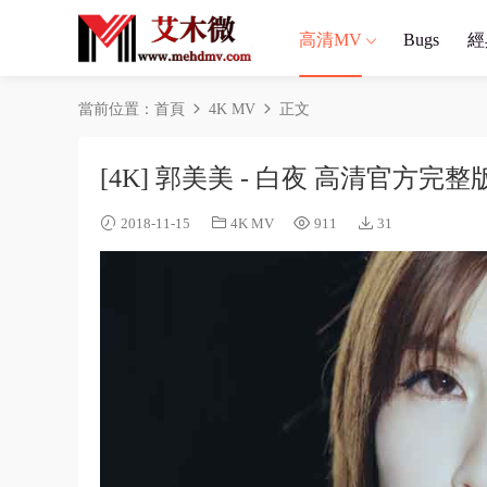
高清MV
Bugs
經
當前位置：
首頁
4K MV
正文
[4K] 郭美美 - 白夜 高清官方完整
2018-11-15
4K MV
911
31