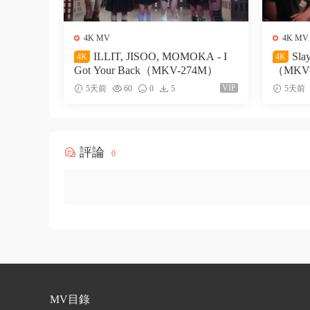
4K MV
4K MV
ILLIT, JISOO, MOMOKA - I
Sla
4K
4K
Got Your Back（MKV-274M）
（MKV
VIP
5天前
60
0
5
5天前
評論
0
MV目錄