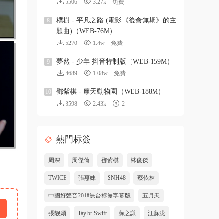
5506
3.27k
免費
樸樹 - 平凡之路 (電影《後會無期》的主
8
題曲)（WEB-76M）
5270
1.4w
免費
夢然 - 少年 抖音特制版（WEB-159M）
9
4689
1.08w
免費
鄧紫棋 - 摩天動物園（WEB-188M）
10
3598
2.43k
2
熱門标簽
周深
周傑倫
鄧紫棋
林俊傑
TWICE
張惠妹
SNH48
蔡依林
中國好聲音2018無台标無字幕版
五月天
張靓穎
Taylor Swift
薛之謙
汪蘇泷