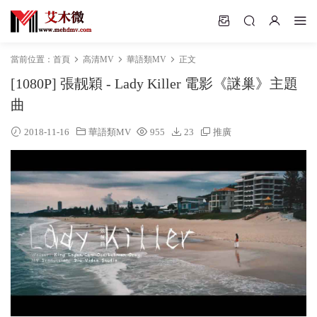
當前位置：
首頁
高清MV
華語類MV
正文
[1080P] 張靓穎 - Lady Killer 電影《謎巢》主題
曲
2018-11-16
華語類MV
955
23
推廣