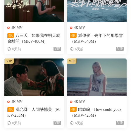
4K MV
4K MV
4K
八三夭 - 如果我在明天就
4K
派偉俊 - 去年下的那場雪
會離開（MKV-486M）
（MKV-340M）
VIP
VIP
6天前
6天前
VIP
VIP
4K MV
4K MV
4K
馮允謙 - 人間缺憾美（M
4K
歸綽峣 - How could you?
KV-253M）
（MKV-425M）
VIP
VIP
6天前
6天前