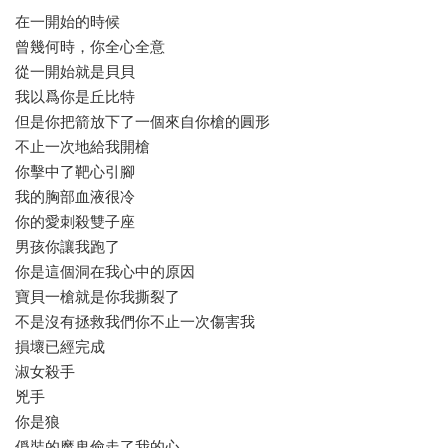
在一開始的時候
曾幾何時，你全心全意
從一開始就是貝貝
我以爲你是丘比特
但是你把箭放下了一個來自你槍的圓形
不止一次地給我開槍
你擊中了靶心引腳
我的胸部血液很冷
你的愛刺殺雙子座
男孩你讓我跑了
你是這個洞在我心中的原因
寶貝一槍就是你我撕裂了
不是沒有拯救我們你不止一次傷害我
損壞已經完成
淑女殺手
兇手
你是狼
僞裝的魔鬼偷走了我的心