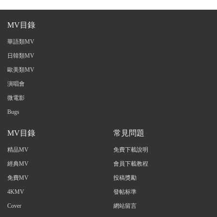
MV目錄
華語類MV
日韓類MV
歐美類MV
演唱會
微電影
Bugs
MV目錄
常見問題
精品MV
免費下載說明
經典MV
會員下載教程
免費MV
投稿獎勵
4KMV
發帖标準
Cover
網站留言