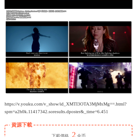
https://v.youku.com/v_show/id_XMTI3OTA3MjMxMg==.html?
spm=a2h0k.11417342.soresults.dposter&_time=6.451
資源下載
2
下載價格
金币