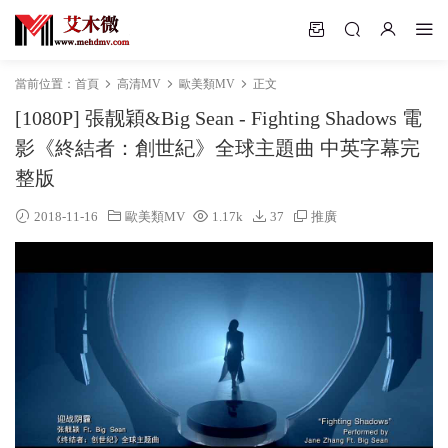
當前位置：
首頁
高清MV
歐美類MV
正文
[1080P] 張靓穎&Big Sean - Fighting Shadows 電
影《終結者：創世紀》全球主題曲 中英字幕完
整版
2018-11-16
歐美類MV
1.17k
37
推廣