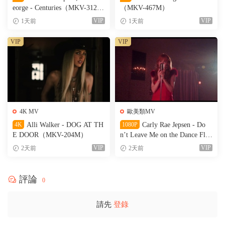
eorge - Centuries（MKV-312
（MKV-467M）
M）
VIP
VIP
1天前
1天前
VIP
VIP
4K MV
歐美類MV
4K
Alli Walker - DOG AT TH
1080P
Carly Rae Jepsen - Do
E DOOR（MKV-204M）
n’t Leave Me on the Dance Floo
r（WEB-151M）
VIP
VIP
2天前
2天前
評論
0
請先
登錄