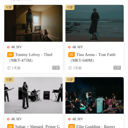
VIP
VIP
4K MV
4K MV
4K
Tommy Lefroy - Thief
4K
Tina Arena - True Faith
（MKV-475M）
（MKV-640M）
VIP
VIP
1天前
1天前
VIP
VIP
4K MV
4K MV
4K
Sultan + Shepard, Prinze G
4K
Ellie Goulding - Ravers