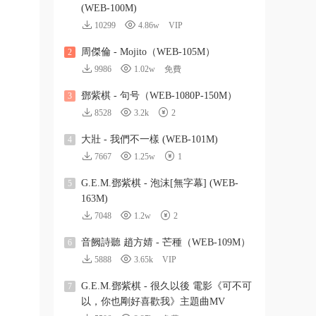
(WEB-100M)
10299
4.86w
VIP
周傑倫 - Mojito（WEB-105M）
2
9986
1.02w
免費
鄧紫棋 - 句号（WEB-1080P-150M）
3
8528
3.2k
2
大壯 - 我們不一樣 (WEB-101M)
4
7667
1.25w
1
G.E.M.鄧紫棋 - 泡沫[無字幕] (WEB-
5
163M)
7048
1.2w
2
音阙詩聽 趙方婧 - 芒種（WEB-109M）
6
5888
3.65k
VIP
G.E.M.鄧紫棋 - 很久以後 電影《可不可
7
以，你也剛好喜歡我》主題曲MV