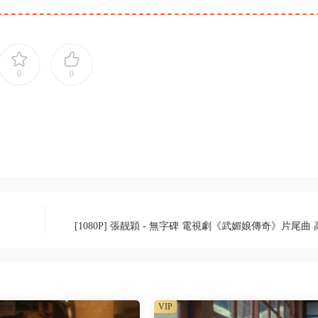
0
0
[1080P] 張靓穎 - 無字碑 電視劇《武媚娘傳奇》片尾曲
VIP