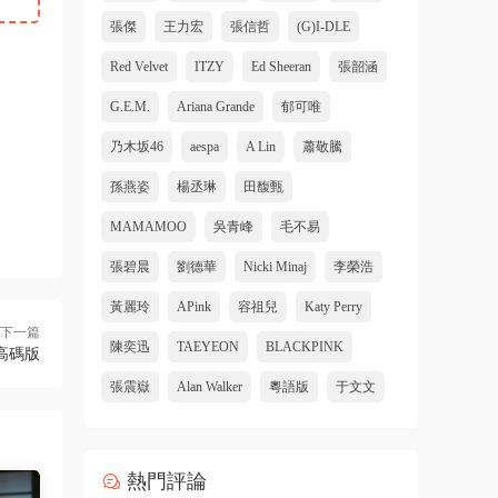
張傑
王力宏
張信哲
(G)I-DLE
Red Velvet
ITZY
Ed Sheeran
張韶涵
G.E.M.
Ariana Grande
郁可唯
乃木坂46
aespa
A Lin
蕭敬騰
孫燕姿
楊丞琳
田馥甄
MAMAMOO
吳青峰
毛不易
張碧晨
劉德華
Nicki Minaj
李榮浩
黃麗玲
APink
容祖兒
Katy Perry
下一篇
陳奕迅
TAEYEON
BLACKPINK
 高碼版
張震嶽
Alan Walker
粵語版
于文文
熱門評論