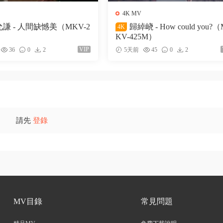
4K MV
謙 - 人間缺憾美（MKV-2
歸綽峣 - How could you?
4K
KV-425M）
VIP
36
0
2
5天前
45
0
2
請先
登錄
MV目錄
常見問題