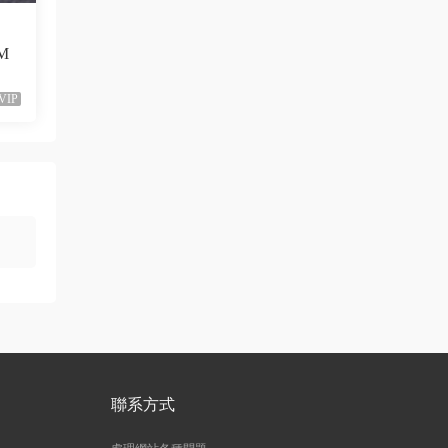
已修複。
（M
來源：
留言闆
VIP
liyunwen • 1周前
黑發尤物-蔡依林，鏈接失效
來源：
留言闆
liyunwen • 1周前
好的👌🏻
來源：
留言闆
z3370705 • 1周前
很不錯啊
聯系方式
來源：
[1080P] Taylor Swift、Brendon Urie - ME!
(Official Video)