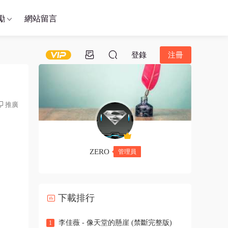
勵
網站留言
登錄
注冊
推廣
ZERO
管理員
下載排行
李佳薇 - 像天堂的懸崖 (禁斷完整版)
1