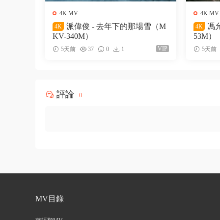
4K MV
4K MV
派偉俊 - 去年下的那場雪（M
馮允
4K
4K
KV-340M）
53M）
VIP
5天前
37
0
1
5天前
評論
0
MV目錄