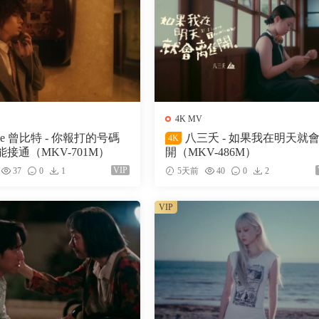
4K MV
ke 曾比特 - 你報打的号碼
八三夭 - 如果我在明天就
4K
接通（MKV-701M）
開（MKV-486M）
VIP
37
0
1
5天前
40
0
2
VIP