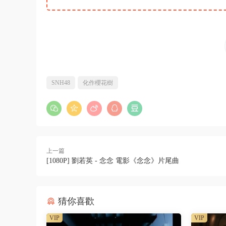
SNH48
化作櫻花樹
上一篇
[1080P] 劉若英 - 念念 電影《念念》片尾曲
猜你喜歡
VIP
VIP