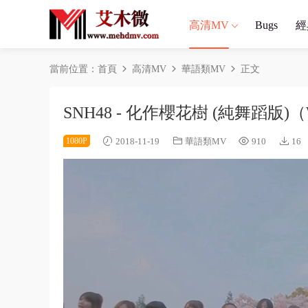
高清MV
Bugs
經
當前位置：
首頁
高清MV
華語類MV
正文
SNH48 - 化作櫻花樹 (純舞蹈版)（
1080P
2018-11-19
華語類MV
910
16