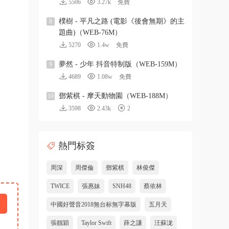
5506
3.27k
免費
樸樹 - 平凡之路 (電影《後會無期》的主
8
題曲)（WEB-76M）
5270
1.4w
免費
夢然 - 少年 抖音特制版（WEB-159M）
9
4689
1.08w
免費
鄧紫棋 - 摩天動物園（WEB-188M）
10
3598
2.43k
2
熱門标簽
周深
周傑倫
鄧紫棋
林俊傑
TWICE
張惠妹
SNH48
蔡依林
中國好聲音2018無台标無字幕版
五月天
張靓穎
Taylor Swift
薛之謙
汪蘇泷