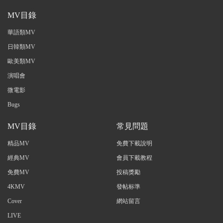
MV目錄
華語類MV
日韓類MV
歐美類MV
演唱會
微電影
Bugs
MV目錄
常見問題
精品MV
免費下載說明
經典MV
會員下載教程
免費MV
投稿獎勵
4KMV
發帖标準
Cover
網站留言
LIVE