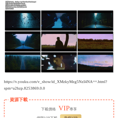
https://v.youku.com/v_show/id_XMzkyMzg5NzI4NA==.html?
spm=a2hzp.8253869.0.0
資源下載
VIP
下載價格
專享