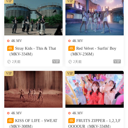
VIP
VIP
4K MV
4K MV
4K
Stray Kids - This & That
4K
Red Velvet - Surfin' Boy
（MKV-334M）
（MKV-236M）
VIP
VIP
2天前
2天前
VIP
VIP
4K MV
4K MV
4K
KISS OF LIFE - SWEAT
4K
FRUITS ZIPPER - 1,2,3,F
（MKV-308M）
OOOOUR（MKV-334M）