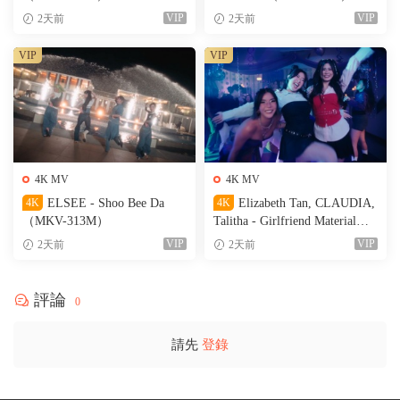
VIP
VIP
2天前
2天前
VIP
VIP
4K MV
4K MV
4K
ELSEE - Shoo Bee Da
4K
Elizabeth Tan, CLAUDIA,
（MKV-313M）
Talitha - Girlfriend Material
（MKV-236M）
VIP
VIP
2天前
2天前
評論
0
請先
登錄