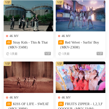
VIP
VIP
4K MV
4K MV
4K
Stray Kids - This & That
4K
Red Velvet - Surfin' Boy
（MKV-334M）
（MKV-236M）
VIP
VIP
1天前
1天前
VIP
VIP
4K MV
4K MV
4K
KISS OF LIFE - SWEAT
4K
FRUITS ZIPPER - 1,2,3,F
（MKV-308M）
OOOOUR（MKV-334M）