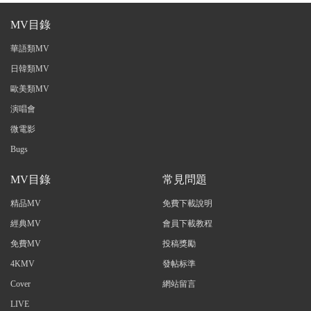
MV目錄
華語類MV
日韓類MV
歐美類MV
演唱會
微電影
Bugs
MV目錄
常見問題
精品MV
免費下載說明
經典MV
會員下載教程
免費MV
投稿獎勵
4KMV
發帖标準
Cover
網站留言
LIVE