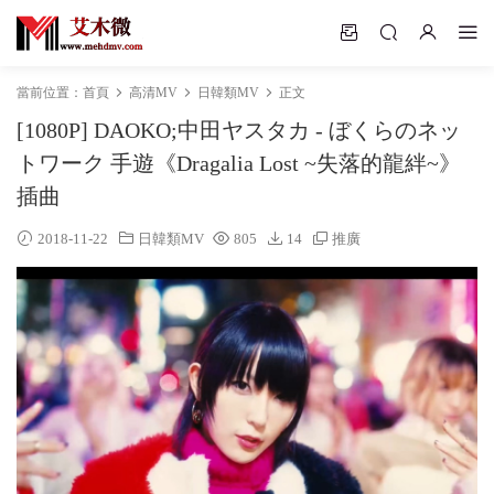
當前位置：
首頁
高清MV
日韓類MV
正文
[1080P] DAOKO;中田ヤスタカ - ぼくらのネッ
トワーク 手遊《Dragalia Lost ~失落的龍絆~》
插曲
2018-11-22
日韓類MV
805
14
推廣