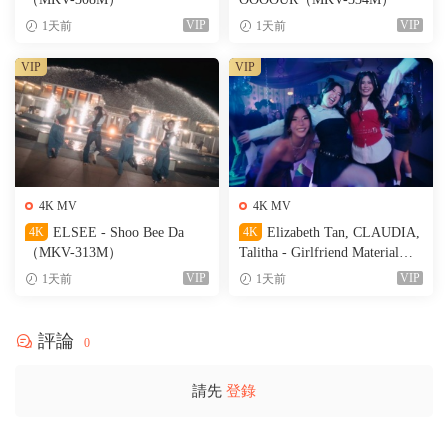
VIP
VIP
1天前
1天前
VIP
VIP
4K MV
4K MV
4K
ELSEE - Shoo Bee Da
4K
Elizabeth Tan, CLAUDIA,
（MKV-313M）
Talitha - Girlfriend Material
（MKV-236M）
VIP
VIP
1天前
1天前
評論
0
請先
登錄