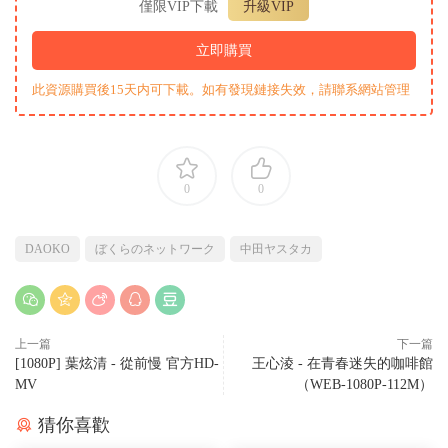
僅限VIP下載
升級VIP
立即購買
此資源購買後15天内可下載。如有發現鏈接失效，請聯系網站管理
0
0
DAOKO
ぼくらのネットワーク
中田ヤスタカ
上一篇
下一篇
[1080P] 葉炫清 - 從前慢 官方HD-
王心淩 - 在青春迷失的咖啡館
MV
（WEB-1080P-112M）
猜你喜歡