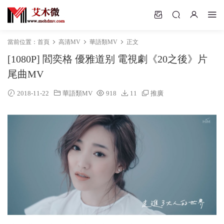
當前位置：
首頁
高清MV
華語類MV
正文
[1080P] 閻奕格 優雅道别 電視劇《20之後》片
尾曲MV
2018-11-22
華語類MV
918
11
推廣