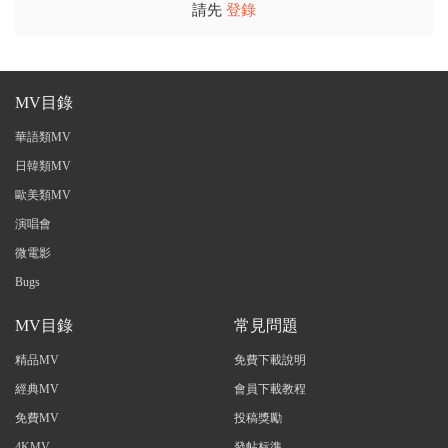
請先
登錄
MV目錄
華語類MV
日韓類MV
歐美類MV
演唱會
微電影
Bugs
MV目錄
常見問題
精品MV
免費下載說明
經典MV
會員下載教程
免費MV
投稿獎勵
4KMV
發帖标準