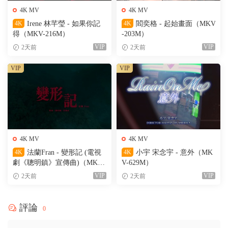
4K MV
4K MV
4K
Irene 林芊瑩 - 如果你記
4K
閻奕格 - 起始畫面（MKV
得（MKV-216M）
-203M）
VIP
VIP
2天前
2天前
VIP
VIP
4K MV
4K MV
4K
法蘭Fran - 變形記 (電視
4K
小宇 宋念宇 - 意外（MK
劇《聰明鎮》宣傳曲)（MKV-
V-629M）
205M）
VIP
VIP
2天前
2天前
評論
0