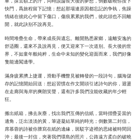
車，抹去額上的汗，同時談論長大後的夢想，倒數破曉你按下
快門，爲旅程留下記憶；想起那場連原因都忘記的争執，焦躁
情緒在彼此心中留下傷口，傷痕累累的我們，彼此頭也不回離
開，就此訣别不說再見。
時間堆疊生命，帶來成長與遺忘。離開熟悉家鄉，遠離安逸的
舒适圈，還來不及說再見，便又迎來下一次道别。長大後的世
界，不如童年般純粹，生命中未知的變化迎面而來，我們好像
隻能邊闖邊學。
滿身疲累擠上捷運，滑動手機瞥見被轉發的一段詩句，腦海儲
存的記憶開始回送：想起習慣在作文開頭引述詩句的你，迴盪
在走廊與海岸的爽朗笑聲，還有許多我們沒能收藏的年少輕
狂。
搬出紙箱，拂去灰塵，找出我們互傳的信紙，當時摺疊妥當的
邊角，泛出淡淡的黃，筆迹凝結單純的時光；倒數第二封信，
席慕蓉的詩被你謄寫在紙的邊緣，斑駁字迹裡的思緒被時間回
沖；最後一封信，夾著我們環島的照片，公路遠方柔白的破曉