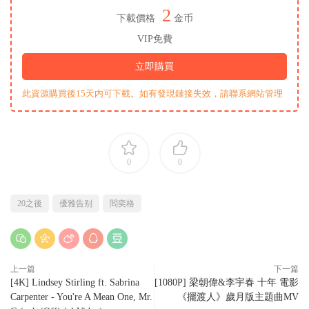
2
下載價格
金币
VIP免費
立即購買
此資源購買後15天内可下載。如有發現鏈接失效，請聯系網站管理
0
0
20之後
優雅告别
閻奕格
上一篇
下一篇
[4K] Lindsey Stirling ft. Sabrina
[1080P] 梁朝偉&李宇春 十年 電影
Carpenter - You're A Mean One, Mr.
《擺渡人》歲月版主題曲MV