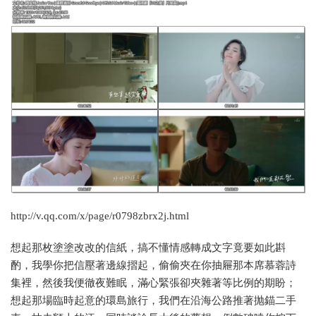
http://v.qq.com/x/page/r0798zbrx2j.html
想起那枚塗塗改改的信紙，搞不懂情感轉成文字竟要如此斟
酌，我學你把信壓著邊線摺起，偷偷夾在你抽屜那本席慕蓉詩
集裡，然後我便徹夜難眠，滿心緊張卻夾雜著等比例的期盼；
想起那場臨時起意的環島旅行，我們在沿海公路推著抛錨二手