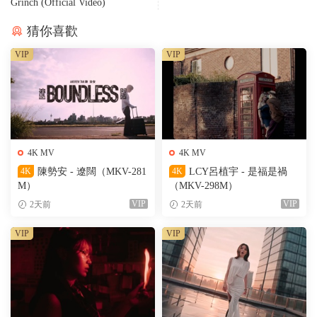
Grinch (Official Video)
猜你喜歡
VIP
VIP
4K MV
4K MV
4K
陳勢安 - 遼闊（MKV-281
4K
LCY呂植宇 - 是福是禍
M）
（MKV-298M）
VIP
VIP
2天前
2天前
VIP
VIP