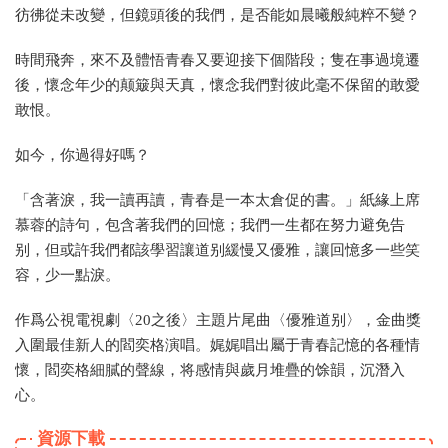
彷彿從未改變，但鏡頭後的我們，是否能如晨曦般純粹不變？
時間飛奔，來不及體悟青春又要迎接下個階段；隻在事過境遷
後，懷念年少的颠簸與天真，懷念我們對彼此毫不保留的敢愛
敢恨。
如今，你過得好嗎？
「含著淚，我一讀再讀，青春是一本太倉促的書。」紙緣上席
慕蓉的詩句，包含著我們的回憶；我們一生都在努力避免告
别，但或許我們都該學習讓道别緩慢又優雅，讓回憶多一些笑
容，少一點淚。
作爲公視電視劇〈20之後〉主題片尾曲〈優雅道别〉，金曲獎
入圍最佳新人的閻奕格演唱。娓娓唱出屬于青春記憶的各種情
懷，閻奕格細膩的聲線，将感情與歲月堆疊的馀韻，沉潛入
心。
資源下載