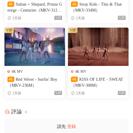
4K
Sultan + Shepard, Prinze G
4K
Stray Kids - This & That
eorge - Centuries（MKV-312
（MKV-334M）
M）
VIP
VIP
2天前
2天前
VIP
VIP
4K MV
4K MV
4K
Red Velvet - Surfin' Boy
4K
KISS OF LIFE - SWEAT
（MKV-236M）
（MKV-308M）
VIP
VIP
2天前
2天前
評論
0
請先
登錄