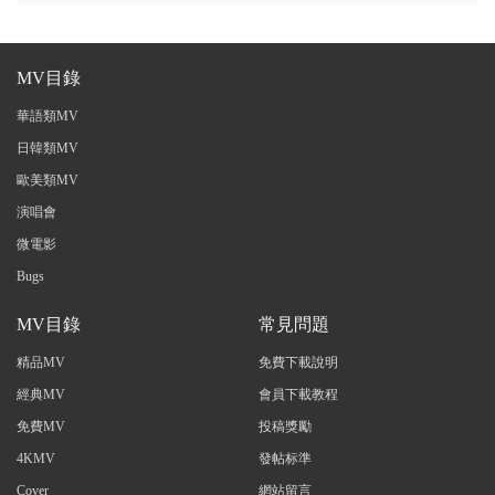
MV目錄
華語類MV
日韓類MV
歐美類MV
演唱會
微電影
Bugs
MV目錄
常見問題
精品MV
免費下載說明
經典MV
會員下載教程
免費MV
投稿獎勵
4KMV
發帖标準
Cover
網站留言