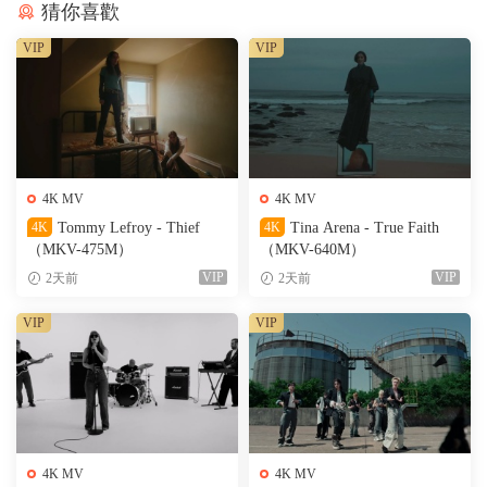
猜你喜歡
VIP
VIP
4K MV
4K MV
4K
Tommy Lefroy - Thief
4K
Tina Arena - True Faith
（MKV-475M）
（MKV-640M）
VIP
VIP
2天前
2天前
VIP
VIP
4K MV
4K MV