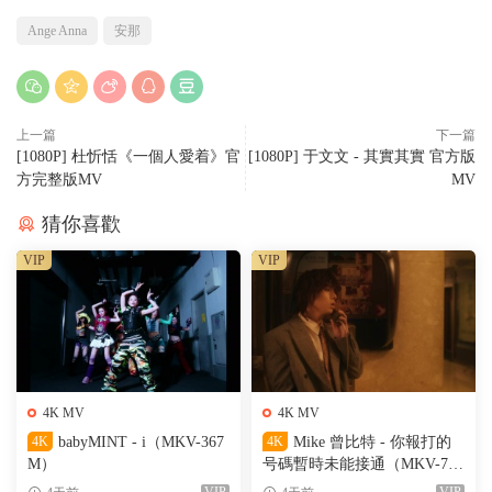
Ange Anna
安那
上一篇
下一篇
[1080P] 杜忻恬《一個人愛着》官
[1080P] 于文文 - 其實其實 官方版
方完整版MV
MV
猜你喜歡
VIP
VIP
4K MV
4K MV
4K
babyMINT - i（MKV-367
4K
Mike 曾比特 - 你報打的
M）
号碼暫時未能接通（MKV-701
M）
VIP
VIP