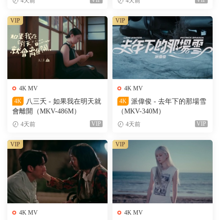
4天前
4天前
VIP
VIP
4K MV
4K MV
4K
八三夭 - 如果我在明天就
4K
派偉俊 - 去年下的那場雪
會離開（MKV-486M）
（MKV-340M）
VIP
VIP
4天前
4天前
VIP
VIP
4K MV
4K MV