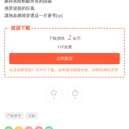
撕碎黑暗斬斷所有的阻礙
感受迎面的狂風
讓熱血燃燒穿透這一片蒼穹[/p]
資源下載
2
下載價格
金币
VIP免費
立即購買
此資源購買後15天内可下載。如有發現鏈接失效，請聯系網站管理
0
0
鬥破蒼穹
玄觞