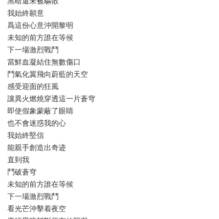
黑暗還未被驅散
我始終願意
爲這份心意沖開黎明
未知的前方誰在等候
下一場激烈戰鬥
當鮮血凝結住無數傷口
鬥氣化翼飛向蔚藍的天空
感受迎面的狂風
讓異火燃燒穿透這一片蒼穹
即使假象蒙蔽了眼睛
也不會迷惑我的心
我始終堅信
能親手創造出奇迹
直到我
鬥破蒼穹
未知的前方誰在等候
下一場激烈戰鬥
看光芒沖擊着夜空