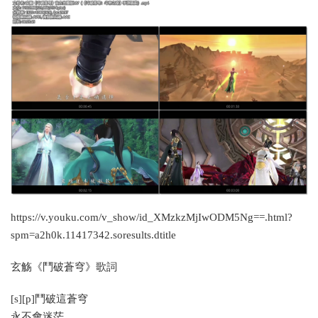
https://v.youku.com/v_show/id_XMzkzMjIwODM5Ng==.html?
spm=a2h0k.11417342.soresults.dtitle
玄觞《鬥破蒼穹》歌詞
[s][p]鬥破這蒼穹
永不會迷茫