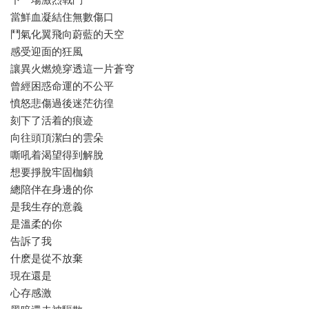
當鮮血凝結住無數傷口
鬥氣化翼飛向蔚藍的天空
感受迎面的狂風
讓異火燃燒穿透這一片蒼穹
曾經困惑命運的不公平
憤怒悲傷過後迷茫彷徨
刻下了活着的痕迹
向往頭頂潔白的雲朵
嘶吼着渴望得到解脫
想要掙脫牢固枷鎖
總陪伴在身邊的你
是我生存的意義
是溫柔的你
告訴了我
什麽是從不放棄
現在還是
心存感激