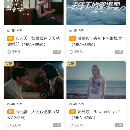
4K MV
4K MV
4K
八三夭 - 如果我在明天就
4K
派偉俊 - 去年下的那場雪
會離開（MKV-486M）
（MKV-340M）
VIP
VIP
5天前
5天前
VIP
VIP
4K MV
4K MV
4K
馮允謙 - 人間缺憾美（M
4K
歸綽峣 - How could you?
KV-253M）
（MKV-425M）
VIP
VIP
5天前
5天前