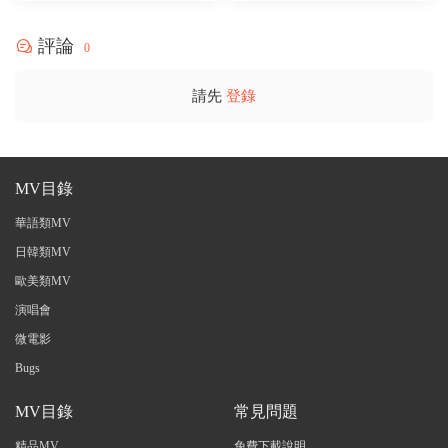
評論
0
請先
登錄
MV目錄
華語類MV
日韓類MV
歐美類MV
演唱會
微電影
Bugs
MV目錄
常見問題
精品MV
免費下載說明