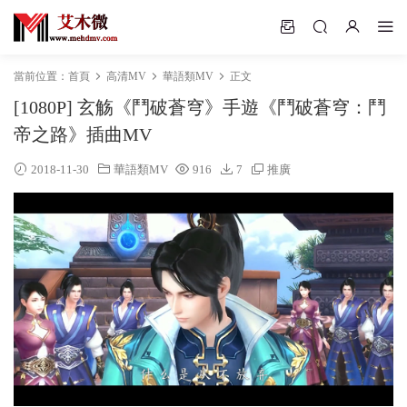
當前位置：
首頁
高清MV
華語類MV
正文
[1080P] 玄觞《鬥破蒼穹》手遊《鬥破蒼穹：鬥
帝之路》插曲MV
2018-11-30
華語類MV
916
7
推廣