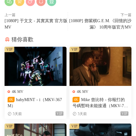
上一篇
下一篇
[1080P] 于文文 - 其實其實 官方版
[1080P] 鄧紫棋G.E.M.《回憶的沙
MV
漏》 10周年版官方MV
猜你喜歡
VIP
VIP
4K MV
4K MV
4K
babyMINT - i（MKV-367
4K
Mike 曾比特 - 你報打的
M）
号碼暫時未能接通（MKV-701
M）
VIP
VIP
5天前
5天前
VIP
VIP