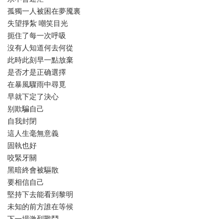
孤獨一人被困在夢魇裏
失望掙紮 嘲笑目光
扼住了每一次呼吸
沒有人知道何去何從
此時此刻早一點放棄
是否才是正确選擇
在暴風驟雨中尋覓
早就下定了決心
别欺騙自己
自我封閉
這人生毫無意義
固執也好
咬緊牙關
黑暗終會被驅散
要相信自己
堅持下去能看到黎明
未知的前方誰在等候
下一場激烈戰鬥