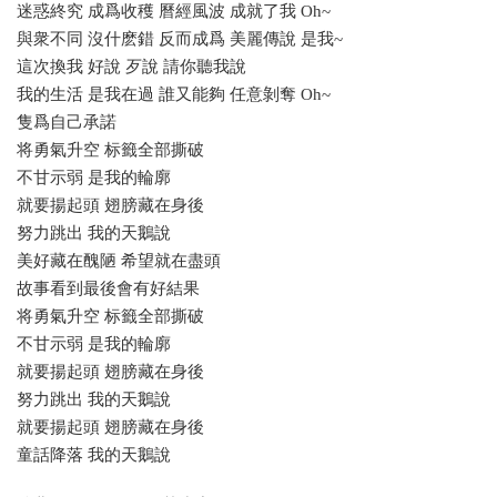
迷惑終究 成爲收穫 曆經風波 成就了我 Oh~
與衆不同 沒什麽錯 反而成爲 美麗傳說 是我~
這次換我 好說 歹說 請你聽我說
我的生活 是我在過 誰又能夠 任意剝奪 Oh~
隻爲自己承諾
将勇氣升空 标籤全部撕破
不甘示弱 是我的輪廓
就要揚起頭 翅膀藏在身後
努力跳出 我的天鵝說
美好藏在醜陋 希望就在盡頭
故事看到最後會有好結果
将勇氣升空 标籤全部撕破
不甘示弱 是我的輪廓
就要揚起頭 翅膀藏在身後
努力跳出 我的天鵝說
就要揚起頭 翅膀藏在身後
童話降落 我的天鵝說