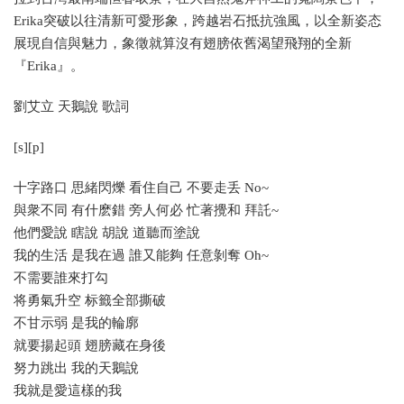
Erika突破以往清新可愛形象，跨越岩石抵抗強風，以全新姿态
展現自信與魅力，象徵就算沒有翅膀依舊渴望飛翔的全新
『Erika』。
劉艾立 天鵝說 歌詞
[s][p]
十字路口 思緒閃爍 看住自己 不要走丢 No~
與衆不同 有什麽錯 旁人何必 忙著攪和 拜託~
他們愛說 瞎說 胡說 道聽而塗說
我的生活 是我在過 誰又能夠 任意剝奪 Oh~
不需要誰來打勾
将勇氣升空 标籤全部撕破
不甘示弱 是我的輪廓
就要揚起頭 翅膀藏在身後
努力跳出 我的天鵝說
我就是愛這樣的我