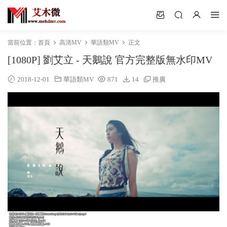
當前位置：
首頁
高清MV
華語類MV
正文
[1080P] 劉艾立 - 天鵝說 官方完整版無水印MV
2018-12-01
華語類MV
871
14
推廣