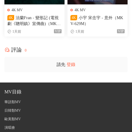
4K MV
4K MV
4K
法蘭Fran - 變形記 (電視
4K
小宇 宋念宇 - 意外（MK
劇《聰明鎮》宣傳曲)（MKV-
V-629M）
205M）
VIP
VIP
1天前
1天前
評論
0
請先
登錄
MV目錄
華語類MV
日韓類MV
歐美類MV
演唱會