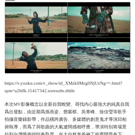
https://v.youku.com/v_show/id_XMzk0Mzg0NjUzNg==.html?
spm=a2h0k.11417342.soresults.dtitle
本次MV影像概念以全新自我蛻變、尋找内心最強大的純真自我
爲出發點，由近期爲孫燕姿、鄧紫棋、吳青峰、徐佳瑩等歌手
拍攝音樂錄影帶，作品橫跨廣告、多媒體的創意鬼才導演邱柏
昶執導，而爲了與歌曲的大氣遼闊感相呼應，導演特别将場景
拉到台灣最南端恒春取景，在大自然鬼斧神工的寬闊景色下，