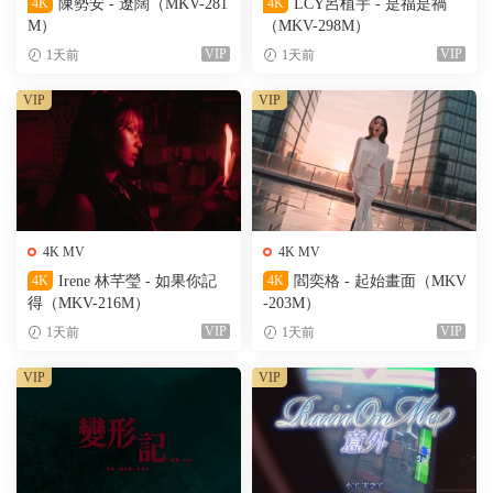
4K
陳勢安 - 遼闊（MKV-281
4K
LCY呂植宇 - 是福是禍
M）
（MKV-298M）
VIP
VIP
1天前
1天前
VIP
VIP
4K MV
4K MV
4K
Irene 林芊瑩 - 如果你記
4K
閻奕格 - 起始畫面（MKV
得（MKV-216M）
-203M）
VIP
VIP
1天前
1天前
VIP
VIP