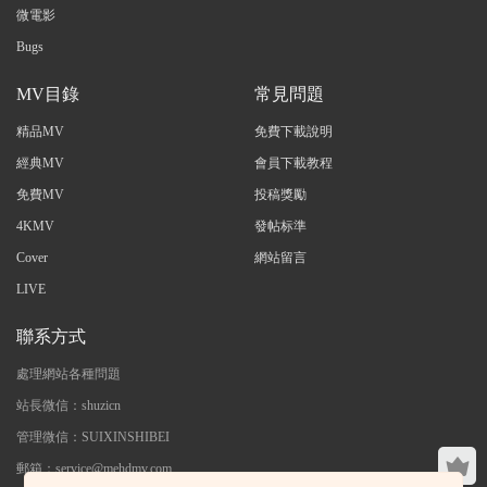
微電影
Bugs
MV目錄
常見問題
精品MV
免費下載說明
經典MV
會員下載教程
免費MV
投稿獎勵
4KMV
發帖标準
Cover
網站留言
LIVE
聯系方式
處理網站各種問題
站長微信：shuzicn
管理微信：SUIXINSHIBEI
郵箱：service@mehdmv.com