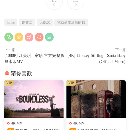
0
0
Erika
劉艾立
天鵝說
我就是愛這樣的我
上一篇
下一篇
[1080P] 江美琪 - 家珍 官方完整版
[4K] Lindsey Stirling - Santa Baby
無水印MV
(Official Video)
猜你喜歡
VIP
VIP
4K MV
4K MV